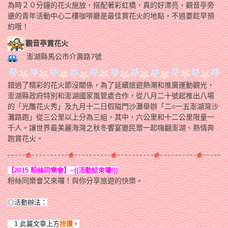
為時２０分鐘的花火施放，搭配著彩虹橋，真的好漂亮，觀音亭旁
邊的青年活動中心二樓咖啡廳是最佳賞花火的地點，不過要趁早預
約哦！
觀音亭賞花火
澎湖縣馬公市介壽路7號
錯過了精彩的花火節沒關係，為了延續旅遊熱潮和推廣運動觀光，
澎湖縣政府特別和澎湖國家風管處合作，從八月二十號起推出八場
的「光雕花火秀」及九月十二日假隘門沙灘舉辦「二○一五澎湖灣沙
灘路跑」從三公里以上分為三組，其中，六公里和十二公里限量一
千人。讓世界最美麗海灣之秋冬饗宴邀民眾一起嗨翻澎湖、熱情奔
跑賞花火。
【2015 粉絲同樂會】~((活動結束囉!))
粉絲同樂會又來囉！與你分享旅遊的快樂。
◎活動辦法：
1.此篇文章
上方
按讚
。