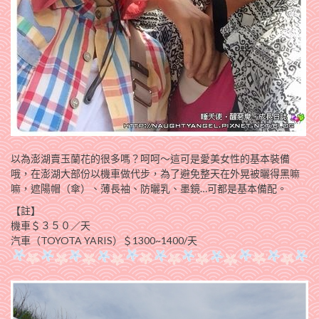
以為澎湖賣玉蘭花的很多嗎？呵呵～這可是愛美女性的基本裝備
哦，在澎湖大部份以機車做代步，為了避免整天在外晃被曬得黑嘛
嘛，遮陽帽（傘）、薄長袖、防曬乳、墨鏡…可都是基本備配。
【註】
機車＄３５０／天
汽車（TOYOTA YARIS）＄1300~1400/天