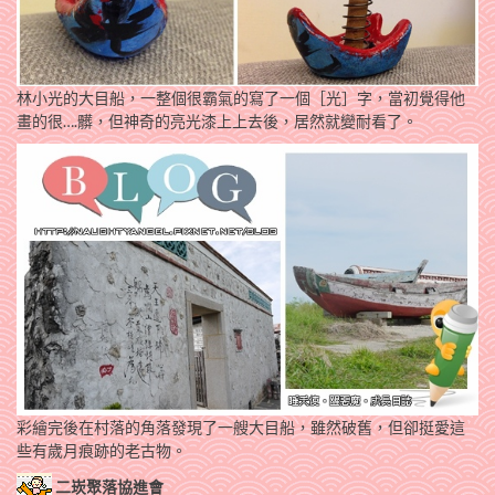
林小光的大目船，一整個很霸氣的寫了一個［光］字，當初覺得他
畫的很….髒，但神奇的亮光漆上上去後，居然就變耐看了。
彩繪完後在村落的角落發現了一艘大目船，雖然破舊，但卻挺愛這
些有歲月痕跡的老古物。
二崁聚落協進會