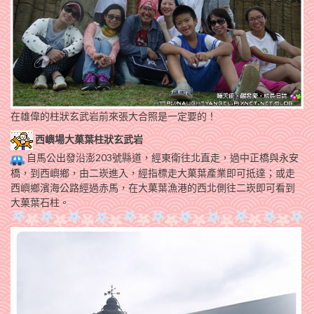
在雄偉的柱狀玄武岩前來張大合照是一定要的！
西嶼場大菓葉柱狀玄武岩
自馬公出發沿澎203號縣道，經東衛往北直走，過中正橋與永安
橋，到西嶼鄉，由二崁進入，經指標走大菓葉產業即可抵達；或走
西嶼鄉濱海公路經過赤馬，在大菓葉漁港的西北側往二崁即可看到
大菓葉石柱。