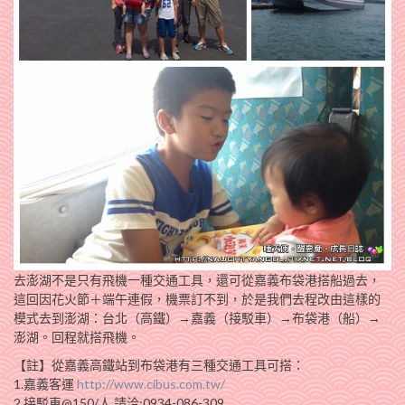
去澎湖不是只有飛機一種交通工具，還可從嘉義布袋港搭船過去，
這回因花火節＋端午連假，機票訂不到，於是我們去程改由這樣的
模式去到澎湖：台北（高鐵）→嘉義（接駁車）→布袋港（船）→
澎湖。回程就搭飛機。
【註】從嘉義高鐵站到布袋港有三種交通工具可搭：
1.嘉義客運
http://www.cibus.com.tw/
2.接駁車@150/人,請洽:0934-086-309