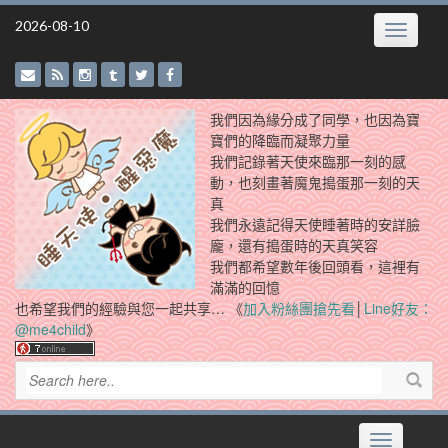
Skip
2026-08-10
Toggle
to
navigatio
content
我們因為緣分成了同學，也因為寶
寶們的降臨而凝聚力量
我們記錄著天使來臨那一刻的感
動，也刻畫著魔鬼搗蛋那一刻的天
真
我們永遠記得天使睡著時的安詳臉
龐，還有搗蛋時的天真笑容
我們都希望數年後回頭看，這裡有
滿滿的回憶
也希望我們的經驗與您一起共享… 《
加入粉絲團搶先看
│
Line好友：
@me4child
》
Toggle