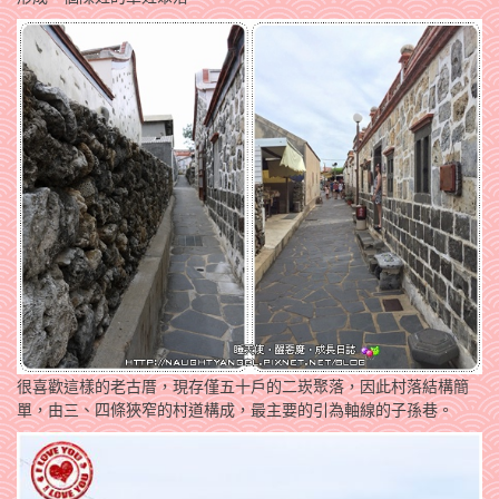
很喜歡這樣的老古厝，現存僅五十戶的二崁聚落，因此村落結構簡
單，由三、四條狹窄的村道構成，最主要的引為軸線的子孫巷。