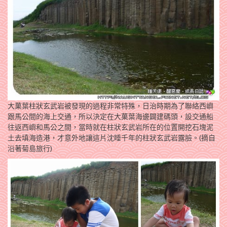
大菓葉柱狀玄武岩被發現的過程非常特殊，日治時期為了聯絡西嶼
跟馬公間的海上交通，所以決定在大菓葉海邊闢建碼頭，設交通船
往返西嶼和馬公之間，當時就在柱狀玄武岩所在的位置開挖石塊泥
土去填海造港，才意外地讓這片沈睡千年的柱狀玄武岩露臉。(摘自
沿著菊島旅行)