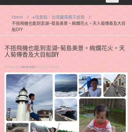
navigation
Home
/
▸找景點‧台灣離島親子旅遊
/
不搭飛機也能到澎湖~菊島美景。絢爛花火。天人菊傳香及大目
船DIY
不搭飛機也能到澎湖~菊島美景。絢爛花火。天
人菊傳香及大目船DIY
Posted By
me4child
on 2015-08-04