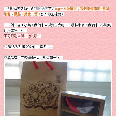
2.粉絲團活動～於
FB粉絲團
下方
tag一人並留言：我們來去澎湖+澎湖
地名、景點、美食…等，
即
可參加抽獎。
（例：@王小美，我們來去澎湖馬公吧！／＠林小明，我們來去澎湖吃
仙人掌冰！）
不可跟別人留一樣的哦！
◎2015/8/7 15:00公佈中獎名單。
◎獎品有：二崁傳香+大目船香座一份。