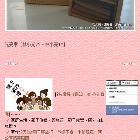
光亮家［林小光7Y。林小亮1Y］
[?
按讚接收通知，並ˇ搶先看
哦
]
家庭生活、親子旅遊、輕旅行、親子露營、國外自助
旅遊 ♥
著作:
2天1夜親子輕旅行：爸媽不累、小孩玩瘋、阿
公阿媽笑眼開！