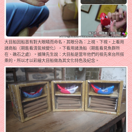
大目船因船首有對大眼睛而命名，其眼分為：上視、下視。上看用
諸商船（期能看清氣候變化），下看用諸漁船（期能看見魚群所
在、礁石之處）。據陳先生說：大目船是當年他們的祖先來台所搭
乘的，所以才以彩繪大目船做為其文化特色及紀念。