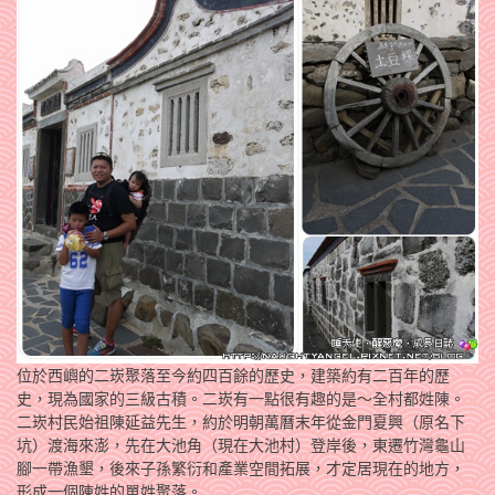
位於西嶼的二崁聚落至今約四百餘的歷史，建築約有二百年的歷
史，現為國家的三級古積。二崁有一點很有趣的是～全村都姓陳。
二崁村民始祖陳延益先生，約於明朝萬曆末年從金門夏興（原名下
坑）渡海來澎，先在大池角（現在大池村）登岸後，東遷竹灣龜山
腳一帶漁墾，後來子孫繁衍和產業空間拓展，才定居現在的地方，
形成一個陳姓的單姓聚落。