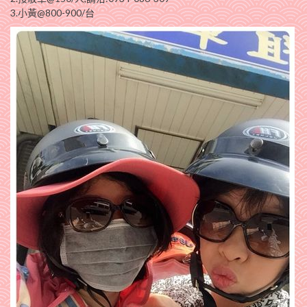
3.小黃@800-900/台