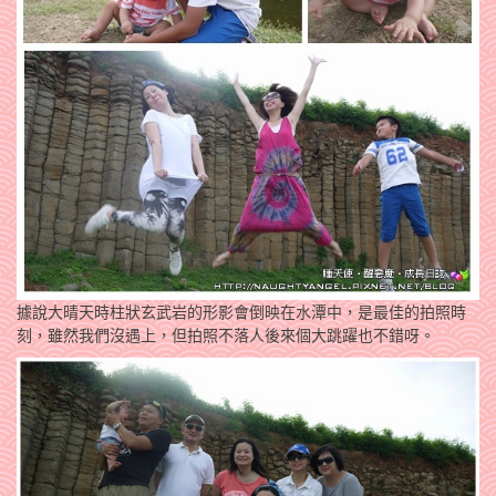
據說大晴天時柱狀玄武岩的形影會倒映在水潭中，是最佳的拍照時
刻，雖然我們沒遇上，但拍照不落人後來個大跳躍也不錯呀。