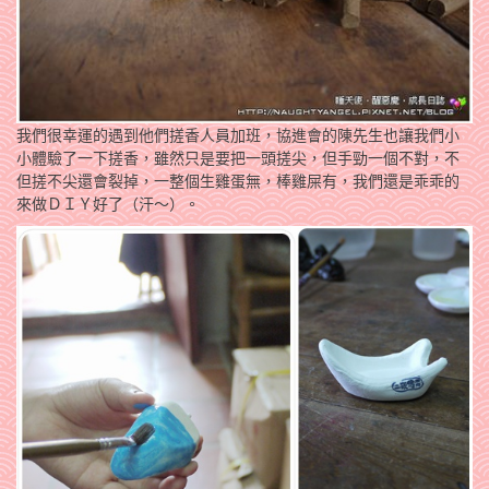
我們很幸運的遇到他們搓香人員加班，協進會的陳先生也讓我們小
小體驗了一下搓香，雖然只是要把一頭搓尖，但手勁一個不對，不
但搓不尖還會裂掉，一整個生雞蛋無，棒雞屎有，我們還是乖乖的
來做ＤＩＹ好了（汗～）。