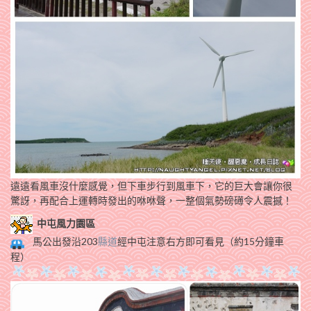
遠遠看風車沒什麼感覺，但下車步行到風車下，它的巨大會讓你很
驚訝，再配合上運轉時發出的咻咻聲，一整個氣勢磅礡令人震撼！
中屯風力園區
馬公出發沿203
縣道
經中屯注意右方即可看見（約15分鐘車
程）