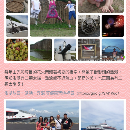
每年由光彩奪目的花火閃耀著初夏的夜空，開啟了衝澎湖的熱潮，
明知澎湖有三顆太陽，熱浪擊不退熱血，菊島的美，也正因為有三
顆太陽呀！
澎湖船票、活動、浮潛 等優惠票這裡買〈
https://goo.gl/SM1Kuq〉