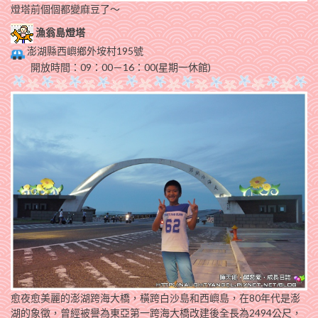
燈塔前個個都變麻豆了～
漁翁島燈塔
澎湖縣西嶼鄉外垵村195號
開放時間：09：00－16：00(星期一休館)
愈夜愈美麗的澎湖跨海大橋，橫跨白沙島和西嶼島，在80年代是澎
湖的象徵，曾經被譽為東亞第一跨海大橋改建後全長為2494公尺，