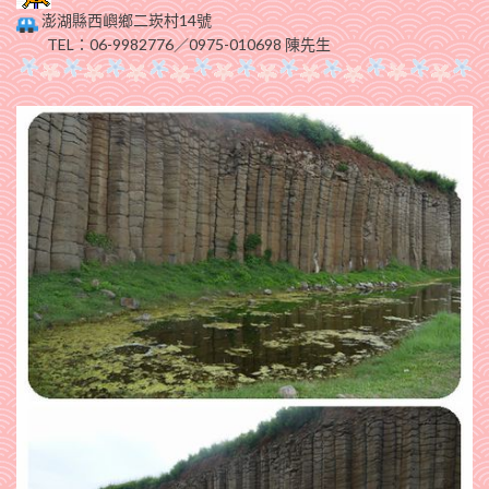
澎湖縣西嶼鄉二崁村14號
TEL：06-9982776／0975-010698 陳先生