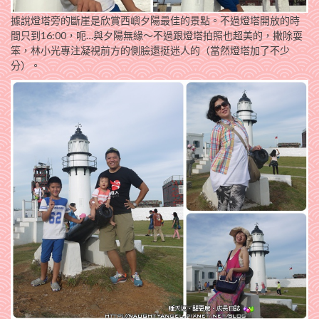
據說燈塔旁的斷崖是欣賞西嶼夕陽最佳的景點。不過燈塔開放的時
間只到16:00，呃…與夕陽無緣～不過跟燈塔拍照也超美的，撇除耍
笨，林小光專注凝視前方的側臉還挺迷人的（當然燈塔加了不少
分）。