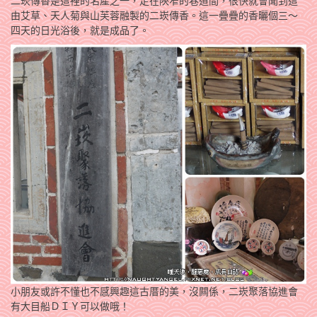
二崁傳香是這裡的名產之一，走在陝窄的巷道間，很快就會聞到這
由艾草、天人菊與山芙蓉融製的二崁傳香。這一疊疊的香曬個三～
四天的日光浴後，就是成品了。
小朋友或許不懂也不感興趣這古厝的美，沒闗係，二崁聚落協進會
有大目船ＤＩＹ可以做哦！