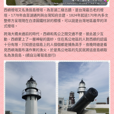
西嶼燈塔又名漁翁島燈塔，為澎湖二級古蹟，是台灣最古老的燈
塔。1778年由澎湖通判與台灣知府合建，1824年起這170年內多次
整修方呈現現在白漆圓鐵柱狀的模樣，可以說是台灣地區最早的洋
式燈塔。
跨海大橋未通前的時代，西嶼和馬公之間交通不便，彼此甚少互
動，西嶼蒙上了一層神秘的面紗，住在馬公地區的人對西嶼的認識
十分有限，只知道這個島上的人個個都是捕魚高手，夜晚時總是看
見西嶼海面布滿作業的漁火，於是馬公地區的先民就將這座島嶼取
名為漁翁島。(摘自沿著菊島旅行)