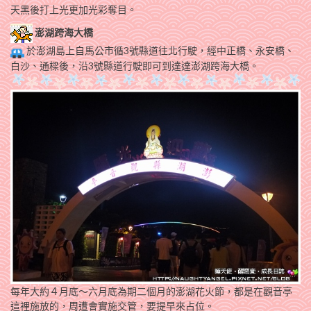
天黑後打上光更加光彩奪目。
澎湖跨海大橋
於澎湖島上自馬公市循3號縣道往北行駛，經中正橋、永安橋、
白沙、通樑後，沿3號縣道行駛即可到達達澎湖跨海大橋。
每年大約４月底～六月底為期二個月的澎湖花火節，都是在觀音亭
這裡施放的，周遭會實施交管，要提早來占位。