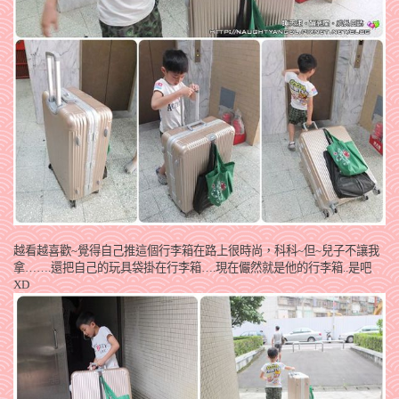
越看越喜歡~覺得自己推這個行李箱在路上很時尚，科科~但~兒子不讓我
拿…….還把自己的玩具袋掛在行李箱….現在儼然就是他的行李箱..是吧
XD