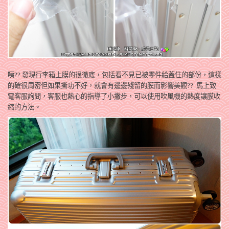
咦?? 發現行李箱上膜的很徹底，包括看不見已被零件給蓋住的部份，這樣
的確很周密但如果撕功不好，就會有邊邊殘留的膜而影響美觀?? 馬上致
電客服詢問，客服也熱心的指導了小撇步，可以使用吹風機的熱度讓膜收
縮的方法。