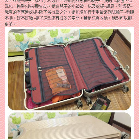
去，衣服+褲子全家帶了20幾件，外加內衣累褲和襪子，我的化妝包、盥
洗包、拖鞋(後來丟進去)，還有兒子的小被被，以及蛇板+護具，別懷疑~
我真的有塞進蛇板~除了省得拿之外，還能增加行李重量來測試輪子~看順
不順，好不好嚕~擺了這些還有很多的空間，若是認真收納，絕對可以擺
更多~