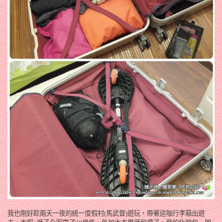
我也剛好趁兩天一夜的統一度假村(馬武督)遊玩，帶著這咖行李箱出遊