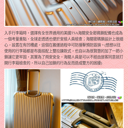
入手行李箱時，選擇有全世界通用的美國TSA海關安全密碼鎖配備也成為
一個考量重點，全球走透透也便於安檢人員檢查；海關密碼鎖設計上很細
心，設置在有凹槽處，這個在搬運過程中可防撞擊預防毀損。(想想以往
使用的行李箱都是布面搭配上雙拉鍊款式，也自以為很賢慧的加了一把小
鎖讓它更牢固，其實為了飛安安全，海關人員是可以不經由旅客同意就打
開行李箱檢查的，所以自己加鎖的行為反而造成雙方的困擾)