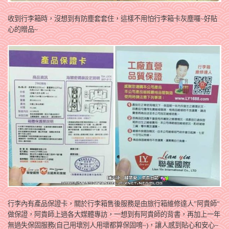
收到行李箱時，沒想到有防塵套套住，這樣不用怕行李箱卡灰塵囉~好貼
心的贈品~
行李內有產品保證卡，關於行李箱售後服務是由旅行箱維修達人”阿貴師”
做保證，阿貴師上過各大媒體專訪，一想到有阿貴師的背書，再加上一年
無過失保固服務(自己用壞別人用壞都算保固唷~)，讓人感到貼心和安心~