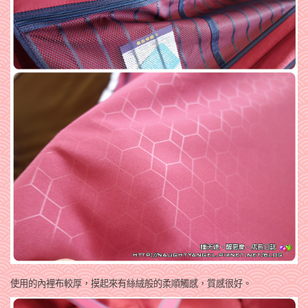
使用的內裡布較厚，摸起來有絲絨般的柔順觸感，質感很好。