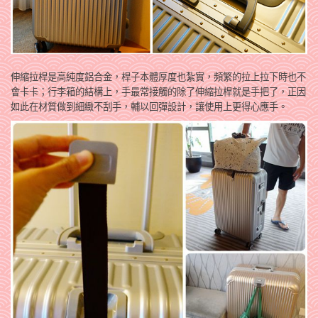
伸縮拉桿是高純度鋁合金，桿子本體厚度也紮實，頻繁的拉上拉下時也不
會卡卡；行李箱的結構上，手最常接觸的除了伸縮拉桿就是手把了，正因
如此在材質做到細緻不刮手，輔以回彈設計，讓使用上更得心應手。