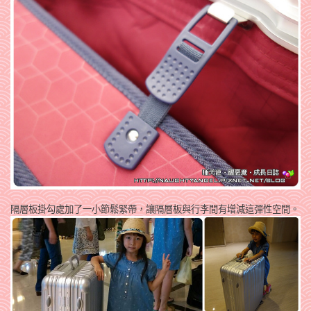
隔層板掛勾處加了一小節鬆緊帶，讓隔層板與行李間有增減這彈性空間。