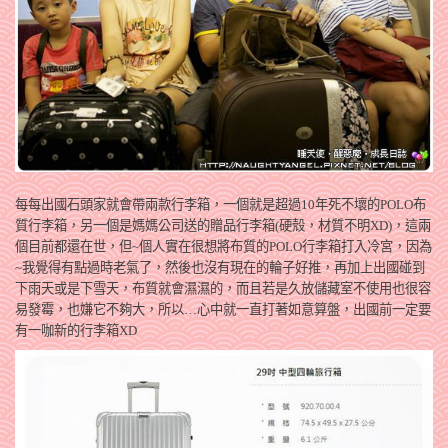
每每出國石頭家就會帶兩款行李箱，一個就是超過10年死不壞的POLO布
質行李箱，另一個是媽媽公司送的贈品行李箱(硬殼，材質不明XD)，這兩
個目前都還在世，但~個人實在很想將布質的POLO行李箱打入冷宮，因為
~我覺得有點過時老氣了，然後也沒有現在的輪子好推，再加上出國碰到
下雨天或是下雪天，布質就會濕濕的，而且若是久放儲藏室不使用也很容
易發霉，也嫌它不夠大，所以…心中就一直打著如意算盤，出國前一定要
有一咖新的行李箱XD