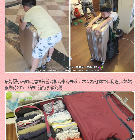
最討厭小石頭就是趴著當滑板滑來滑去滴，本以為他會跌個狗吃屎(媽媽
很期待XD)，結果~這行李箱夠穩~