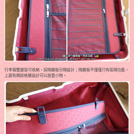
行李箱雙邊皆可收納，採隔層板分隔設計；隔層板不僅僅只有區隔功能，
上面有網狀格層設計可以放置小物。