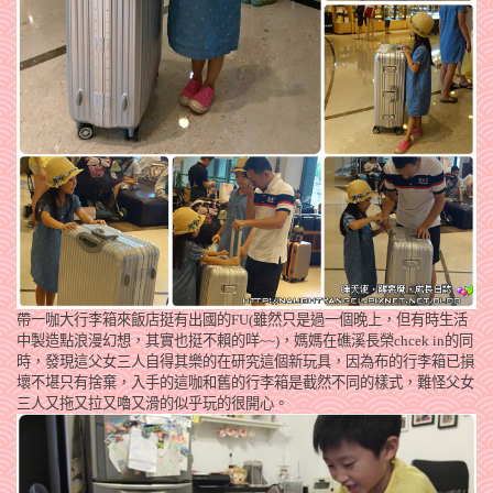
帶一咖大行李箱來飯店挺有出國的FU(雖然只是過一個晚上，但有時生活
中製造點浪漫幻想，其實也挺不賴的咩~~)，媽媽在礁溪長榮chcek in的同
時，發現這父女三人自得其樂的在研究這個新玩具，因為布的行李箱已損
壞不堪只有捨棄，入手的這咖和舊的行李箱是截然不同的樣式，難怪父女
三人又拖又拉又嚕又滑的似乎玩的很開心。