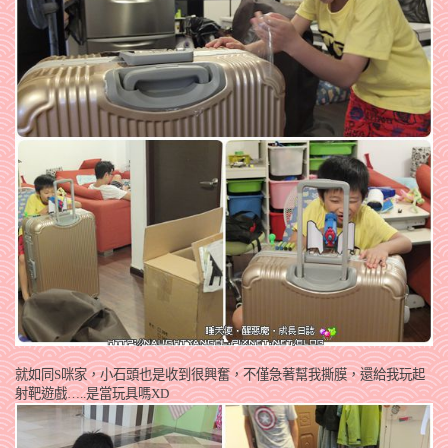
就如同S咪家，小石頭也是收到很興奮，不僅急著幫我撕膜，還給我玩起
射靶遊戲…..是當玩具嗎XD