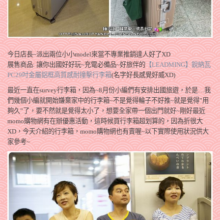
今日店長~派出兩位小小model來當不專業推銷達人好了XD
展售商品: 讓你出國好好玩~充電必備品~好旅伴的
【LEADMING】銳納瓦
PC29吋金屬鋁框高質感耐撞擊行李箱
(名字好長感覺好威XD)
最近一直在survey行李箱，因為~8月份小編們有安排出國旅遊，於是…我
們幾個小編就開始嫌棄家中的行李箱~不是覺得輪子不好推~就是覺得”用
夠久”了，要不然就是覺得太小了，想要全家帶一個出門就好~剛好最近
momo購物網有在辦優惠活動，這時候買行李箱超划算的，因為折很大
XD，今天介紹的行李箱，momo購物網也有賣喔~以下實際使用狀況供大
家參考~