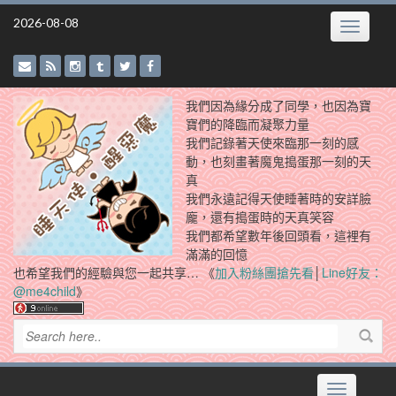
Skip
2026-08-08
Toggle
to
navigatio
content
我們因為緣分成了同學，也因為寶
寶們的降臨而凝聚力量
我們記錄著天使來臨那一刻的感
動，也刻畫著魔鬼搗蛋那一刻的天
真
我們永遠記得天使睡著時的安詳臉
龐，還有搗蛋時的天真笑容
我們都希望數年後回頭看，這裡有
滿滿的回憶
也希望我們的經驗與您一起共享… 《
加入粉絲團搶先看
│
Line好友：
@me4child
》
Toggle