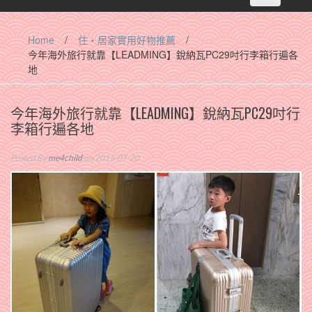
navigation
Home
/
住‧居家實用好物推薦
/
今年海外旅行就靠【LEADMING】銳納瓦PC29吋行李箱行遍各
地
今年海外旅行就靠【LEADMING】銳納瓦PC29吋行
李箱行遍各地
Posted By
me4child
on 2015-07-20