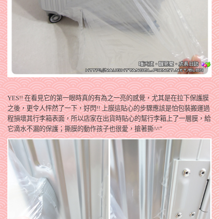
YES!! 在看見它的第一眼時真的有為之一亮的感覺，尤其是在拉下保護膜
之後，更令人怦然了一下，好閃!! 上膜這貼心的步驟應該是怕包裝搬運過
程損壞其行李箱表面，所以店家在出貨時貼心的幫行李箱上了一層膜，給
它滴水不漏的保護；撕膜的動作孩子也很愛，搶著撕^^”