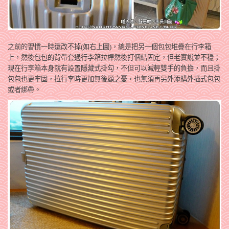
之前的習慣一時還改不掉(如右上圖)，總是把另一個包包堆疊在行李箱
上，然後包包的背帶套過行李箱拉桿然後打個結固定，但老實說並不穩；
現在行李箱本身就有設置隱藏式掛勾，不但可以減輕雙手的負擔，而且掛
包包也更牢固，拉行李時更加無後顧之憂，也無須再另外添購外插式包包
或者綁帶。