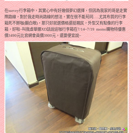
在survey行李箱中，其實心中有好幾個夢幻選擇，但因為我家的哥是走實
際路線，對於我走時尚路線的想法，實在很不能苟同…..尤其布質的行李
箱死不掰咖(翻白眼)，那只好就選價格還挺親民，外型又有點像的行李
箱，好啦~叫我虛華娜XD話說這咖行李箱在7/14~7/19 momo購物特優惠
價3490元比官網會員價3900元，還要便宜說~