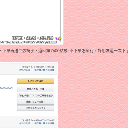
，下單再送二張椅子，還回饋7600點數~不下單怎麼行，好朋友還一次下