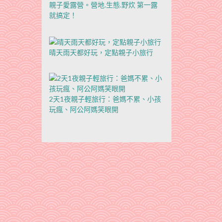
親子愛露營。營地.生態.野炊 第一露
就搞定！
晴天雨天都好玩，定點親子小旅行
2天1夜親子輕旅行：爸媽不累、小孩
玩瘋、阿公阿媽笑眼開