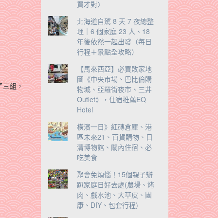
買才對〉
北海道自駕 8 天 7 夜總整
理｜6 個家庭 23 人、18
年後依然一起出發（每日
行程＋景點全攻略）
【馬來西亞】必買敗家地
圖《中央市場、巴比倫購
了三組，
物城、亞羅街夜市、三井
Outlet》，住宿推薦EQ
Hotel
橫濱一日》紅磚倉庫、港
區未來21、百貨購物、日
清博物館、關內住宿、必
吃美食
聚會免煩惱！15個親子辦
趴家庭日好去處(農場、烤
肉、戲水池、大草皮、團
康、DIY、包套行程)