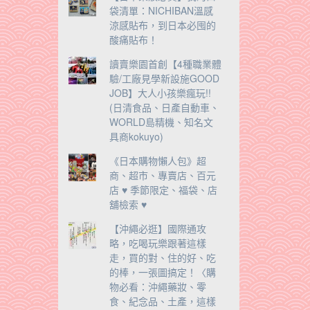
袋清單：NICHIBAN溫感
涼感貼布，到日本必囤的
酸痛貼布！
讀賣樂園首創【4種職業體
驗/工廠見學新設施GOOD
JOB】大人小孩樂瘋玩!!
(日清食品、日產自動車、
WORLD島精機、知名文
具商kokuyo)
《日本購物懶人包》超
商、超市、專賣店、百元
店 ♥ 季節限定、福袋、店
舖檢索 ♥
【沖繩必逛】國際通攻
略，吃喝玩樂跟著這樣
走，買的對、住的好、吃
的棒，一張圖搞定！〈購
物必看：沖繩藥妝、零
食、紀念品、土產，這樣