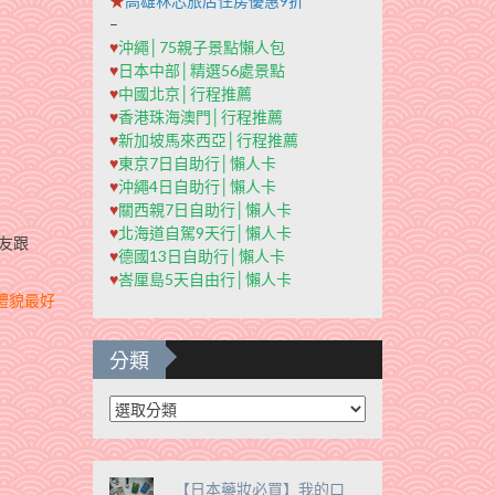
★
高雄秝芯旅店住房優惠9折
–
♥
沖繩│75親子景點懶人包
♥
日本中部│精選56處景點
♥
中國北京│行程推薦
♥
香港珠海澳門│行程推薦
♥
新加坡馬來西亞│行程推薦
♥
東京7日自助行│懶人卡
♥
沖繩4日自助行│懶人卡
♥
關西親7日自助行│懶人卡
♥
北海道自駕9天行│懶人卡
友跟
♥
德國13日自助行│懶人卡
♥
峇厘島5天自由行│懶人卡
禮貌最好
分類
分
類
【日本藥妝必買】我的口