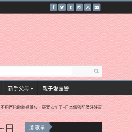
新手父母
親子愛露營
】不用再陪胎胎逛藥妝，哥要去忙了~日本露營配備好好買
~日
瀏覽量