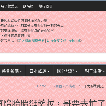
親子就醬玩
媽媽經
旅行酒吧
，也因為寶寶們的降臨而凝聚力量
一刻的感動，也刻畫著魔鬼搗蛋那一刻的天真
時的安詳臉龐，還有搗蛋時的天真笑容
看，這裡有滿滿的回憶
起共享… 《
加入粉絲團搶先看
│
Line好友：@me4child
》
美食餐廳
日本旅遊
國外旅遊
親子生活
Home
/
•關西‧樂購物
/
【大阪戰利品
再陪胎胎逛藥妝，哥要去忙了