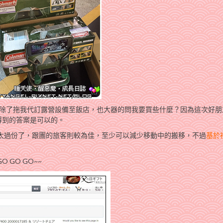
友除了拖我代訂露營設備至飯店，也大器的問我要買些什麼？因為這次好朋
得到的答案是可以的。
太過份了，跟團的旅客則較為佳，至少可以減少移動中的搬移，不過
基於
 GO GO~~