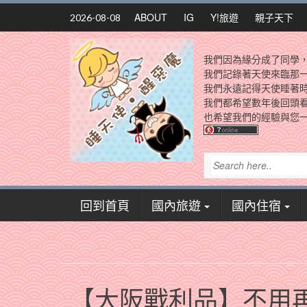
Skip
ABOUT
IG
Y!旅遊
親子天下
2026-08-08
to
content
我們因為緣分成了同學
我們記錄著天使來臨那
我們永遠記得天使睡著
我們都希望數年後回頭
也希望我們的經驗與您一
回到首頁
國內旅遊
國內住宿
【大阪戰利品】不用