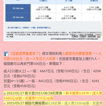
《
怎麼買票最便宜？》
爬文得知利用
入園當月的壽星買票，一人
可折500日元，且一人生日六人同享
，也就是含壽星加上隨行5人，
個個都可以再折門票500日元，票價如下：
成人[12歲以上] →一般：4667日元（含稅7200日元）/ 生日：6204
日元（含稅6700日元）
兒童[4～11歲] →一般：4612日元（含稅4980日元）/ 生日：4241
日元（含稅4580日元）
2015/05/27 刷卡買2015/08/28的票券，
刷卡匯率0.2478，成人票
1660元/@張，兒童票1135元/@張
2015/05/27 網路代購報價以
0.28計算，成人票2100/@張，兒童票