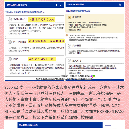
Step 6.) 按下一步後就會依你家族壽星裡登記的成員，含壽星一共六
個人，像我註冊時已登計三個成人、三個兒童，所以在選擇好正確
人數後，事實上會比對壽星成員裡的年紀，不然會一直出現紅色文
字不給購買，當正確的選擇好成人兒童票券的數量後，即會出現金
額，這是「環球影城入場門票」的總金額，若要加買EXPRESS PASS
快速通關券時，按最下方追加的黄色購物車按鈕即可