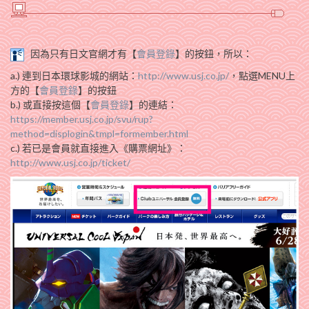
因為只有日文官網才有【
會員登錄
】的按鈕，所以：
a.) 連到日本環球影城的網站：
http://www.usj.co.jp/
，點選MENU上
方的【
會員登錄
】的按鈕
b.) 或直接按這個【
會員登錄
】的連結：
https://member.usj.co.jp/svu/rup?
method=displogin&tmpl=formember.html
c.) 若已是會員就直接進入《購票網址》：
http://www.usj.co.jp/ticket/