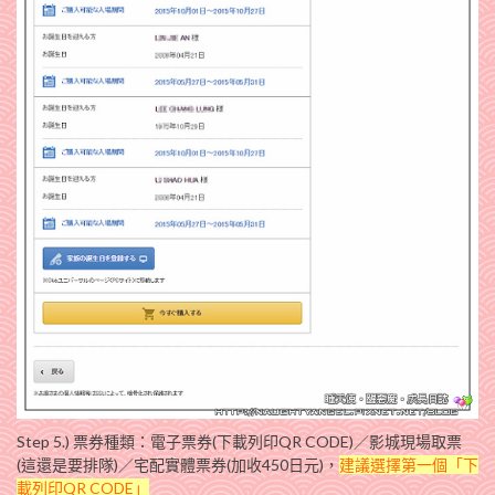
Step 5.) 票券種類：電子票券(下載列印QR CODE)／影城現場取票
(這還是要排隊)／宅配實體票券(加收450日元)，
建議選擇第一個「下
載列印QR CODE」