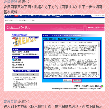
會員登錄
步驟4：
會員同意頁如下圖，點選右方下方的《同意する》往下一步去填寫
基本資料
會員登錄
步驟5：
進入到下方頁面《個人資料》後，橘色點點為必填，再依下圖指示