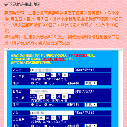
完下頁就註冊成功囉
購買時發現，註冊會員享用壽星當月及下個月的優惠權利，像小編
為8月生日，且於8月入園，所以小編我及家族成員都可優惠500日元
(8、9月入園都可折扣500日元，登計的家人也可以一併折扣500日
元)
舉例說明；註冊會員若為8/15日生，則優惠權利會會往後推移二個
月，所以若是9月才要入園也是有受惠