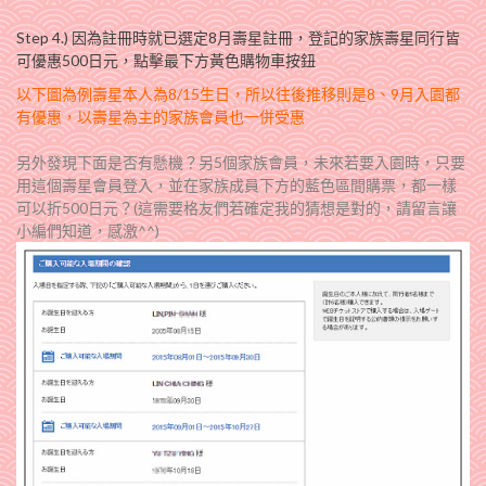
Step 4.) 因為註冊時就已選定8月壽星註冊，登記的家族壽星同行皆
可優惠500日元，點擊最下方黃色購物車按鈕
以下圖為例壽星本人為8/15生日，所以往後推移則是8、9月入園都
有優惠，以壽星為主的家族會員也一併受惠
另外發現下面是否有懸機？另5個家族會員，未來
若
要入園時，只要
用這個壽星會員登入，並在家族成員下方的藍色區間購票，都一樣
可以折500日元？(這需要格友們若確定我的猜想是對的，請留言讓
小編們知道，感激^^)