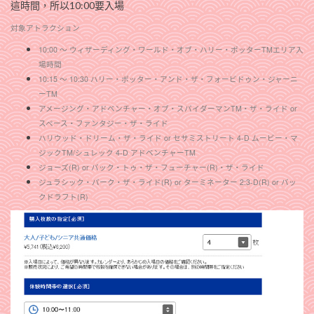
這時間，所以10:00要入場
対象アトラクション
10:00 ～ ウィザーディング・ワールド・オブ・ハリー・ポッターTMエリア入
場時間
10:15 ～ 10:30 ハリー・ポッター・アンド・ザ・フォービドゥン・ジャーニ
ーTM
アメージング・アドベンチャー・オブ・スパイダーマンTM・ザ・ライド or
スペース・ファンタジー・ザ・ライド
ハリウッド・ドリーム・ザ・ライド or セサミストリート 4-D ムービー・マ
ジックTM/シュレック 4-D アドベンチャーTM
ジョーズ(R) or バック・トゥ・ザ・フューチャー(R)・ザ・ライド
ジュラシック・パーク・ザ・ライド(R) or ターミネーター 2:3-D(R) or バッ
クドラフト(R)