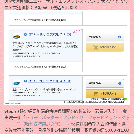
3樣快速通關)ユニバーサル・エクスプレス・パス３ 大人/子ども/シ
ニア共通価格：￥3,060（税込￥3,300）
Step 9.) 確定好要加購的快速通關票券的數量後，若買5項以上，會
出現一個「
ハリー・ポッター・アンド・ザ・フォービドゥン・ジャ
ーニー™ （哈利波特禁忌之旅）
」，快速通關希望入園的時間，選
定後就不能更改，且須於指定時間前報到，我們選的是10:00~11:00