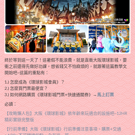
終於等到這一天了！這暑假不能浪費，就是直衝大阪環球影城，要
衝之前還得先做好功課，想省錢又不怕麻煩的，就跟著這篇教學文
開始吧~這篇的重點有：
1.) 怎麼成為《環球影城會員》？
2.) 怎麼買門票最便宜？
3.) 如何網路購買《環球影城門票+快速通關券》→
馬上訂票
必讀：
【攻略懶人包】大阪《環球影城》依年齡來玩適合的設施吧~12HR
精彩實錄完整版
【行前準備】大阪《環球影城》行前準備注意事項，購票+交通