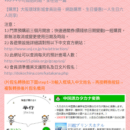
+APP+不可錯過的點，全在這一篇
【購票】大阪環球影城會員註冊、網路購票、生日優惠(一人生日六
人同享)
注意：
1.) 門票預購前三個月開放；快速通關券(價錢依日期變動)一經購買，
即無法取消或變更使用日期及時段。
2.) 各遊樂設施詳細請對照以下中文官方網站：
http://www.usj.co.jp/tw/attraction/
3.) 此網址可以查詢每天的預計進場人數：
http://www15.plala.or.jp/gcap/usj/
4.) 會員須準備英文護照名及日文片假名：
http://dokochina.com/katakana.php
(片假名轉換如下圖step1~3)輸入框填入中文姓名→再按轉換按鈕→
複製轉換後片假名備用