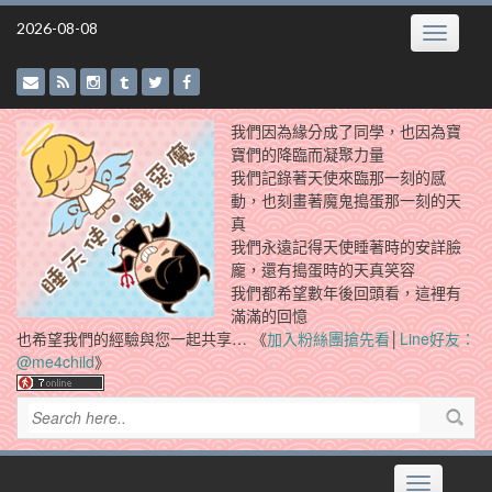
Skip
2026-08-08
Toggle
to
navigatio
content
我們因為緣分成了同學，也因為寶
寶們的降臨而凝聚力量
我們記錄著天使來臨那一刻的感
動，也刻畫著魔鬼搗蛋那一刻的天
真
我們永遠記得天使睡著時的安詳臉
龐，還有搗蛋時的天真笑容
我們都希望數年後回頭看，這裡有
滿滿的回憶
也希望我們的經驗與您一起共享… 《
加入粉絲團搶先看
│
Line好友：
@me4child
》
Toggle