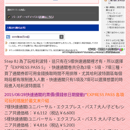
Step 8.) 為了玩哈利波特，這只有在5樣快速通關裡才有，所以選擇
了「EXPRESS PASS 5」，快速通關卷共分為3項、5項、7項三種，
買了通關券即可用金錢換取時間不用排隊，尤其哈利波特園區每個
時段都有限制進入人數，快速通關只有5項及7項可以選擇想要的時
段進入哈利波特園區！
2015/08/28快速通關的票價(價錢依日期變動)*
EXPRESS PASS 各項
可玩的措施於最文末介紹
7樣快速通關)ユニバーサル・エクスプレス・パス７大人/子ども/シ
ニア共通価格：￥6,112（税込￥6,600）
5樣快速通關)ユニバーサル・エクスプレス・パス５ 大人/子ども/シ
ニア共通価格：￥4,816（税込￥5,200）