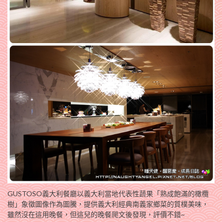
GUSTOSO義大利餐廳以義大利當地代表性蔬果「熟成飽滿的橄欖
樹」象徵圖像作為圖騰，提供義大利經典南義家鄉菜的質樸美味，
雖然沒在這用晚餐，但這兒的晚餐爬文後發現，評價不錯~