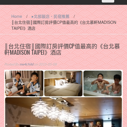
navigation
Home
/
▸北部飯店、民宿推薦
/
║台北住宿║國際訂房評價CP值最高的《台北慕軒MADISON
TAIPEI》酒店
║台北住宿║國際訂房評價CP值最高的《台北慕
軒MADISON TAIPEI》酒店
Posted By
me4child
on 2015-05-08