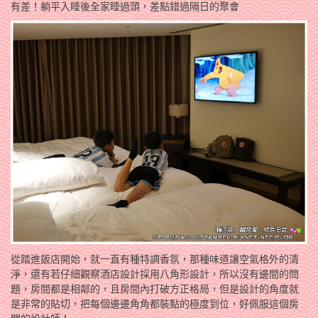
有差！躺平入睡後全家睡過頭，差點錯過隔日的聚會
從踏進飯店開始，就一直有種特調香氛，那種味道讓空氣格外的清
淨，還有若仔細觀察酒店設計採用八角形設計，所以沒有邊間的問
題，房間都是相鄰的，且房間內打破方正格局，但是設計的角度就
是非常的貼切，把每個邊邊角角都裝點的極度到位，好佩服這個房