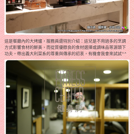
這是餐廳內的大烤爐，服務員還特別介紹：這兒是不用過多的烹調
方式影響食材的鮮美，而從質優醇良的食材選擇或調味品等源頭下
功夫，帶出義大利菜系的尊重與傳承的初衷，有機會我會來試試^^