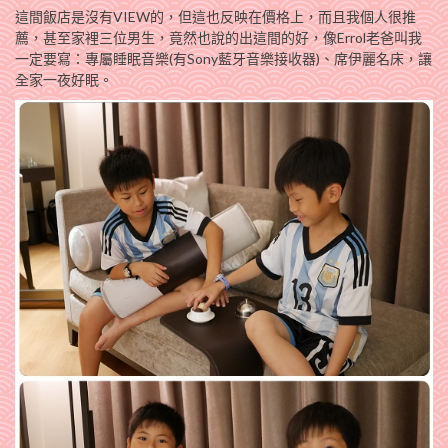
這間飯店是沒有VIEW的，但這也反映在價格上，而且我個人很推
薦，甚至家裡三位男生，竟然也說的出這間的好，像Errol老爸叫我
一定要寫：專屬睡眠音樂(有Sony藍牙音樂接收器)、席伊麗名床，讓
全家一夜好眠。