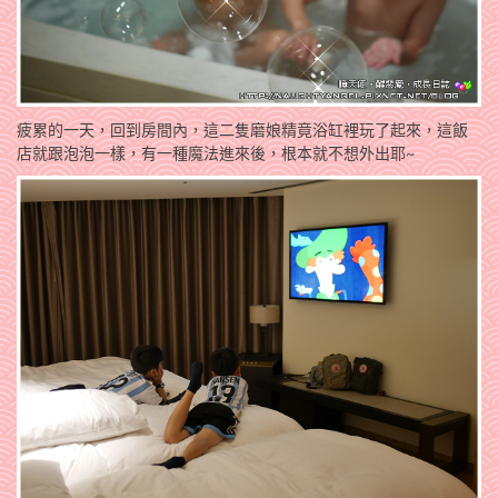
疲累的一天，回到房間內，這二隻磨娘精竟浴缸裡玩了起來，這飯
店就跟泡泡一樣，有一種魔法進來後，根本就不想外出耶~