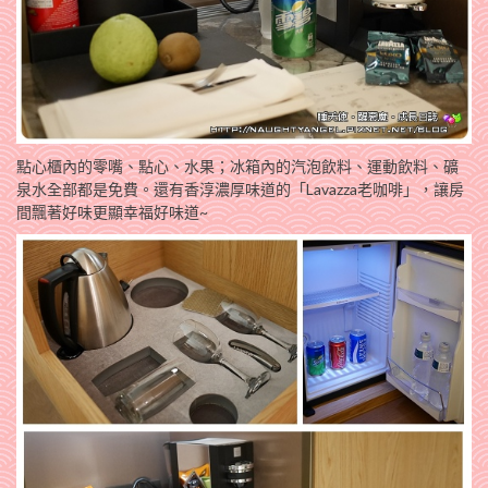
點心櫃內的零嘴、點心、水果；冰箱內的汽泡飲料、運動飲料、礦
泉水全部都是免費。還有香淳濃厚味道的「Lavazza老咖啡」，讓房
間飄著好味更顯幸福好味道~