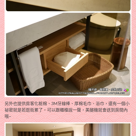
另外也提供房客化粧棉、3M牙線棒、厚棉毛巾、浴巾，還有一個小
祕密就是若逛街累了，可以跟櫃檯說一聲，美腿機就會送到房間內
哦~