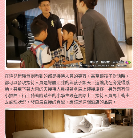
在這兒無時無刻看到的都是接待人員的笑容，甚至跟孩子對話時，
都可以發現接待人員是彎腰屈膝的與孩子談天，這讓我在旁覺得感
動。甚至下著大雨的天接待人員撐著傘馬上迎接旅客，另外還有個
小插曲，街上騎著腳踏車的小學生跌在馬路上，接待人員馬上衝出
去處理狀況，發自最直接的真誠，應該是這間酒店的品牌。