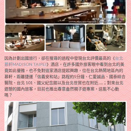
因為計劃出國旅行，卻在搜尋的過程中發現台北評價最高的《
台北
慕軒MADISON TAIPEI
》酒店，在許多國外旅客眼中看到台北的美
竟如此優雅，也不免對這家酒店提起興趣，位在台北熱鬧地區內的
慕軒，距離捷運「信義安和站」路程約5分鐘、仁愛誠品、國泰綜合
醫院、台北 101、國父紀念館以及台北世貿也在附近…..；對來台北
遊憩的國內旅客，目前也推出春意盎然親子遊專案，這能不心動
嗎？