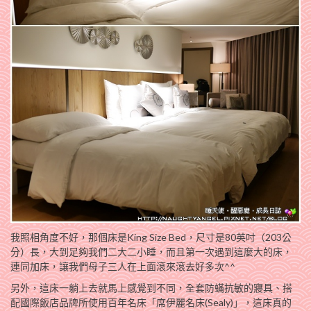
我照相角度不好，那個床是King Size Bed，尺寸是80英吋（203公
分）長，大到足夠我們二大二小睡，而且第一次遇到這麼大的床，
連同加床，讓我們母子三人在上面滾來滾去好多次^^
另外，這床一躺上去就馬上感覺到不同，全套防蟎抗敏的寢具、搭
配國際飯店品牌所使用百年名床「席伊麗名床(Sealy)」，這床真的