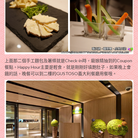
上面那二個手工麵包及薯條就是Check-in時，磨娘精抽到的Coupon
餐點。Happy Hour主要是輕食，就是剛剛好填飽肚子，如果晚上會
餓的話，晚餐可以到二樓的GUSTOSO義大利餐廳用餐哦。