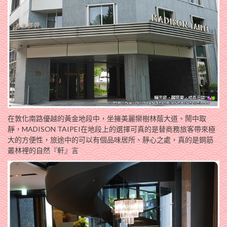
在
敦化南路優越的黃金地段中，坐
擁美麗
欒樹林蔭大道
、鬧中取
靜
，MADISON TAIPEI在地段上的選擇可真的是替商務旅客帶來極
大的方便性，
旅途中的可以有個品味居所、靜心之處，真的是
鋼筋
叢林裡的自然『軒』言