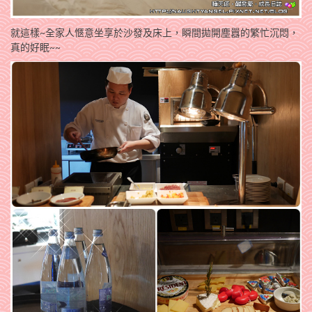
就這樣~全家人愜意坐享於沙發及床上，瞬間拋開塵囂的繁忙沉悶，
真的好眠~~