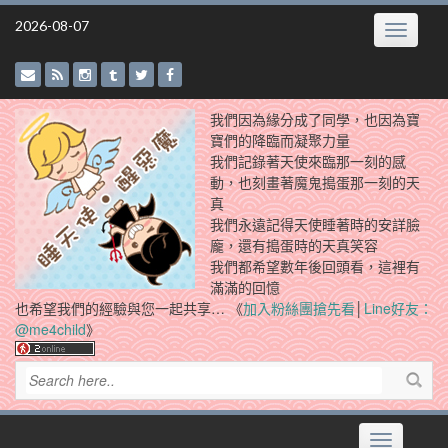
Skip
2026-08-07
Toggle
to
navigatio
content
我們因為緣分成了同學，也因為寶
寶們的降臨而凝聚力量
我們記錄著天使來臨那一刻的感
動，也刻畫著魔鬼搗蛋那一刻的天
真
我們永遠記得天使睡著時的安詳臉
龐，還有搗蛋時的天真笑容
我們都希望數年後回頭看，這裡有
滿滿的回憶
也希望我們的經驗與您一起共享… 《
加入粉絲團搶先看
│
Line好友：
@me4child
》
Toggle