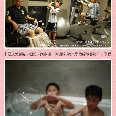
多模式美腿機、啞鈴、跑步機、瑜珈球(墊)也準備給旅客揮汗、享受