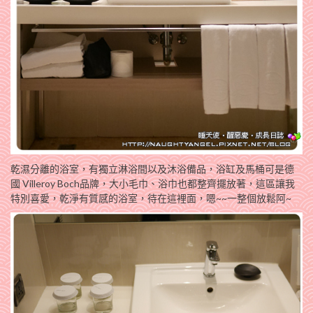
乾濕分離的浴室，有獨立淋浴間以及沐浴備品，浴缸及馬桶可是德
國 Villeroy Boch品牌，大小毛巾、浴巾也都整齊擺放著，這區讓我
特別喜愛，乾淨有質感的浴室，待在這裡面，嗯~~一整個放鬆阿~