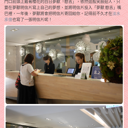
門口前頭上戴著櫻花的白日夢獸「憨吉」，依然這般笑臉迎人，只
要在夢獸明信片寫上自己的夢想，並將明信片投入「夢獸 憨吉」嘴
巴裡，一年後，夢獸­將會把明信片寄回給你。記得前不久才在
淡水
承億
也寫了一張明信片呢！