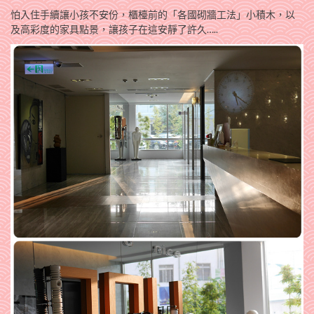
怕入住手續讓小孩不安份，櫃檯前的「各國砌牆工法」小積木，以
及
，讓孩子在這安靜了許久…..
高彩度的家具點景