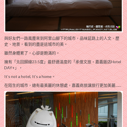
與好友們一路風塵來到阿里山腳下的城市，品味延路上的人文、歷
史、地景，看到的盡是這城市的美。
雖然身體累了，心卻是飽滿的。
擁有「北回歸線23.5度」最舒適溫度的「承億文旅‧嘉義飯店Hotel
DAY+」，
It’s not a hotel, It’s a home。
在陌生的城市，總有最美麗的休憩處，嘉義商旅讓旅行更加美麗……