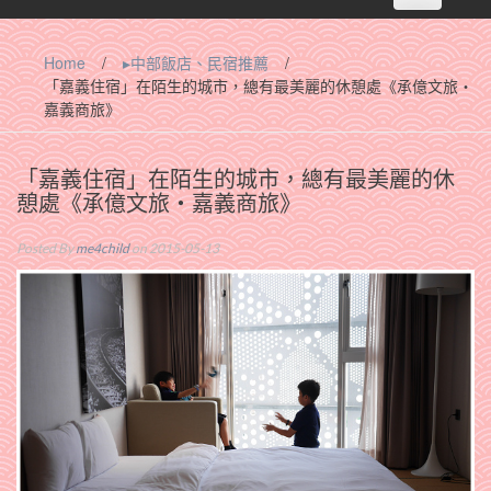
navigation
Home
/
▸中部飯店、民宿推薦
/
「嘉義住宿」在陌生的城市，總有最美麗的休憩處《承億文旅‧
嘉義商旅》
「嘉義住宿」在陌生的城市，總有最美麗的休
憩處《承億文旅‧嘉義商旅》
Posted By
me4child
on 2015-05-13