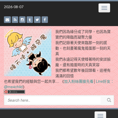
Skip
2026-08-07
Toggle
to
navigatio
content
我們因為緣分成了同學，也因為寶
寶們的降臨而凝聚力量
我們記錄著天使來臨那一刻的感
動，也刻畫著魔鬼搗蛋那一刻的天
真
我們永遠記得天使睡著時的安詳臉
龐，還有搗蛋時的天真笑容
我們都希望數年後回頭看，這裡有
滿滿的回憶
也希望我們的經驗與您一起共享… 《
加入粉絲團搶先看
│
Line好友：
@me4child
》
Toggle