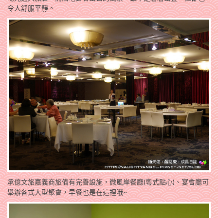
令人舒服平靜。
承億文旅嘉義商旅備有完善設施，微風岸餐廳(粵式點心)、宴會廳可
舉辦各式大型聚會，早餐也是在這裡哦~