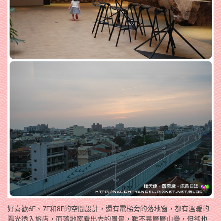
好喜歡6F、7F和8F的空間設計，還有電梯旁的落地窗，都有溫暖的
陽光透入旅店，而落地窗看出去的風景，雖不是層層山疊，但卻也