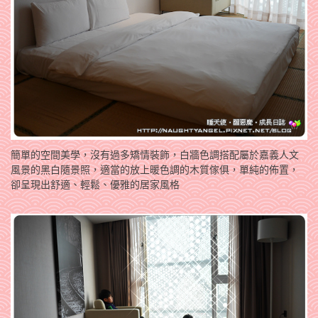
簡單的空間美學，沒有過多矯情裝飾，白牆色調搭配屬於嘉義人文
風景的黑白隨景照，適當的放上暖色調的木質傢俱，單純的佈置，
卻呈現出舒適、輕鬆、優雅的居家風格