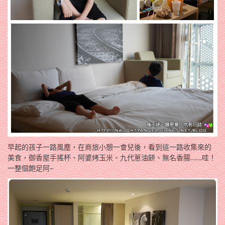
早起的孩子一路風塵，在商旅小憩一會兒後，看到這一路收集來的
美食，御香屋手搖杯、阿婆烤玉米、九代蔥油餅、無名香腸…….哇！
一整個飽足阿~