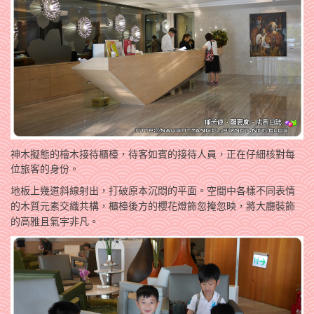
神木擬態的檜木接待櫃檯，待客如賓的接待人員，正在仔細核對每
位旅客的身份。
地板上幾道斜線射出，打破原本沉悶的平面。空間中各樣不同表情
，櫃檯後方的櫻花燈飾
的木質元素交織共構
忽掩忽映，將大廳裝飾
的高雅且氣宇非凡。