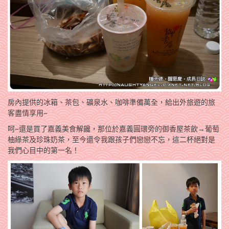
房內提供的冰箱、茶包、礦泉水、咖啡準備萬全，給出外旅遊的旅
客盡情享用~
呵~還是買了嘉義美食解饞，那位於嘉義圓環旁的御香屋茶飲→葡萄
柚綠茶及珍珠奶茶，至今還令我跟孩子們戀戀不忘，這二杯絕對是
我們心目中的第一名！