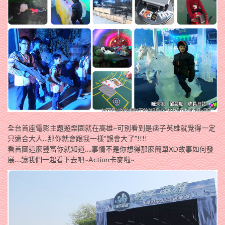
全台首座電影主題遊樂園就在高雄~可別看到是痞子英雄就覺得一定
只適合大人…那你就會跟我一樣”誤會大了”!!!!
看首圖這麼豐富你就知道….事情不是你想得那麼簡單XD故事如何發
展….讓我們一起看下去吧~Action卡麥啦~