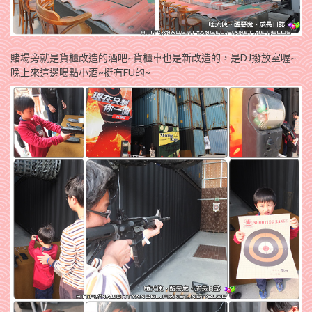
賭場旁就是貨櫃改造的酒吧~貨櫃車也是新改造的，是DJ撥放室喔~
晚上來這邊喝點小酒~挺有FU的~