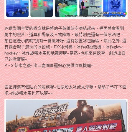
冰選樂園主要的概念就是將痞子英雄時空凍結起來，裡面將會看到
劇中的照片、道具和場景及人物陳設，最特別是還有一個冰酒吧，
想在這邊小酌嗎?別有一番風味呀~還有設置冰包廂區，除此之外~還
有適合親子遊玩的冰設施，EX:冰滑梯、冰作的投籃機、冰作glow
hockey、冰作旋轉木馬和地震屋喔~當然~也能來這挖雪，創造出自
己的雪寶喔~
P。S 結束之後~出口處園區還貼心提供吹風機喔~
園區裡還有個貼心的服務喔~怕屁股太冰或太溼嗎，拿墊子墊在下面
吧~座旋轉木馬也可以喔~~