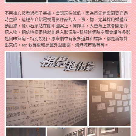
不用擔心沒看過痞子英雄，會讓玩性減低，因為首先進樂園要穿過
時空廊，這裡全介紹電視電影作品的人、事、物，尤其採用媒體互
動設施，像小石頭站在腳印圖案上，揮揮手，大螢幕上就會開始介
紹人物，相信這樣很快就能進入狀況啦~我想這個時空廊會讓許多影
迷回味無窮。特別說明，原來劇中有很多道具和標誌，都是新設計
出來的，ex: 救護車和高鐵外型圖案、海港城市徽等等。