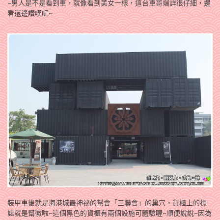
~男人是不是看到車，就像看到美女一樣，這台車哥端詳很仔細，邊
看還邊讚嘆呢~
裝甲車後就是海港城最神祕的幫會「三聯會」的巢穴，貨櫃上的標
誌就是幫徽啦~這個黑色的貨櫃有兩個設施可體驗喔~順便說說~因為