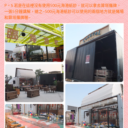
P。S 若是在這裡沒有使用500元海港紙鈔，就可以拿去算塔羅牌，
一張5分鐘講解，總之~500元海港紙鈔可以使用的兩個地方就是賭場
和算塔羅牌喔~