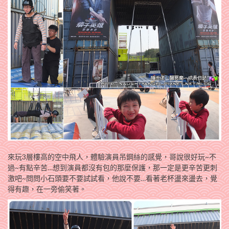
來玩3層樓高的空中飛人，體驗演員吊鋼絲的感覺，哥說很好玩~不
過~有點辛苦…想到演員都沒有包的那麼保護，那一定是更辛苦更刺
激吧~問問小石頭要不要試試看，他說不要…看著老杯盪來盪去，覺
得有趣，在一旁偷笑著。