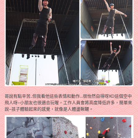
哥說有點辛苦..但我看他這些表情和動作…很怡然自得呀XD這個空中
飛人呀~小朋友也很適合玩喔，工作人員會將高度降低許多，簡單來
說~孩子體驗起來的感覺，就像是人體盪鞦韆。