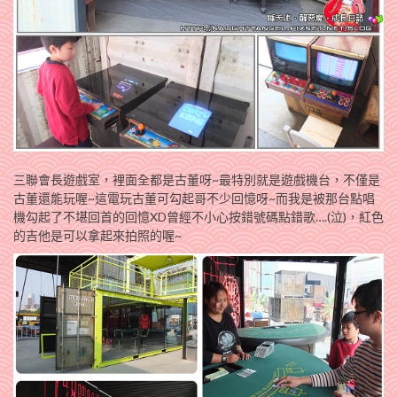
三聯會長遊戲室，裡面全都是古董呀~最特別就是遊戲機台，不僅是
古董還能玩喔~這電玩古董可勾起哥不少回憶呀~而我是被那台點唱
機勾起了不堪回首的回憶XD曾經不小心按錯號碼點錯歌….(泣)，紅色
的吉他是可以拿起來拍照的喔~