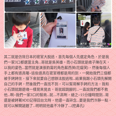
其二就是仿效日本的密室大脫逃，首先每個人先選定角色，於是我
們一家3口都選當主角…哥就是吳英雄，而小石頭就是痞子陳在天，
以我的姿色…當然就是演張鈞甯的角色藍西英(花癡笑)，然後每個人
手上都有道具喔~這些道具在密室裡都是用的到，一開始我們三個都
被手銬銬住，接下來就要自己想辦法脫逃啦…結果我跟小石頭先解開
自己的手銬，然後我們一直找不到，可以幫哥解手銬的方法，我和
小石頭就跟遊魂一樣晃來晃去，哥就超跳腳的…一直說我們都不救
他…啊~我們一家3口的智商…就….不高咧，總之~15分鐘時間到…哥
還是被銬著XDD記得回台北時，他還一直碎念…要是我們冷靜一點，
就可以解開謎題了…明明就他最不冷靜了….(挖鼻孔)