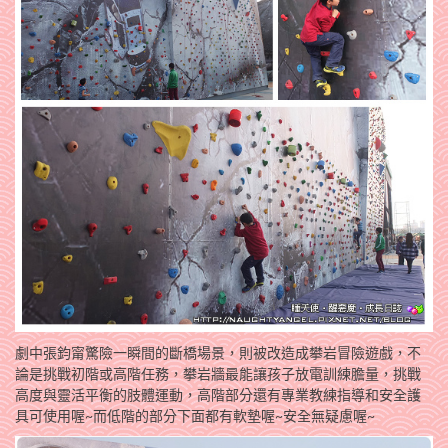
劇中張鈞甯驚險一瞬間的斷橋場景，則被改造成攀岩冒險遊戲，不
論是挑戰初階或高階任務，攀岩牆最能讓孩子放電訓練膽量，挑戰
高度與靈活平衡的肢體運動，高階部分還有專業教練指導和安全護
具可使用喔~而低階的部分下面都有軟墊喔~安全無疑慮喔~