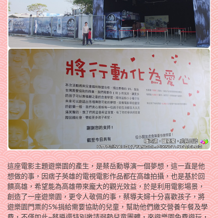
這座電影主題遊樂園的產生，是蔡岳勳導演一個夢想，這一直是他
想做的事，因痞子英雄的電視電影作品都在高雄拍攝，也是基於回
饋高雄，希望能為高雄帶來龐大的觀光效益，於是利用電影場景，
創造了一座遊樂園，更令人敬佩的事，蔡導夫婦十分喜歡孩子，將
遊樂園門票的5%捐給需要協助的兒童，幫助他們繳交營養午餐及學
費，不僅如此~蔡導還特別邀請弱勢兒童團體，來遊樂園免費遊玩，