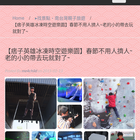
navigation
Home
/
▸找景點‧南台灣親子旅遊
/
【痞子英雄冰凍時空遊樂園】春節不用人擠人~老的小的帶去玩
就對了~
【痞子英雄冰凍時空遊樂園】春節不用人擠人~
老的小的帶去玩就對了~
Posted By
me4child
on 2015-02-13