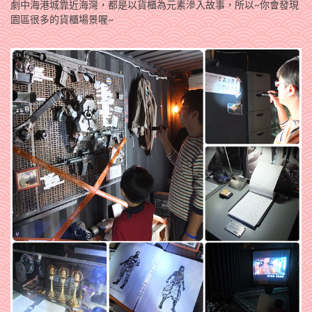
劇中海港城靠近海灣，都是以貨櫃為元素滲入故事，所以~你會發現
園區很多的貨櫃場景喔~