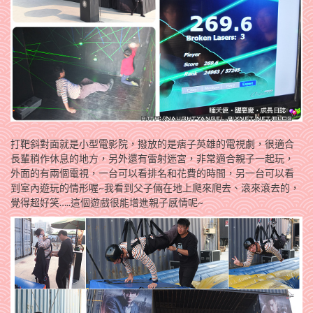
打靶斜對面就是小型電影院，撥放的是痞子英雄的電視劇，很適合
長輩稍作休息的地方，另外還有雷射迷宮，非常適合親子一起玩，
外面的有兩個電視，一台可以看排名和花費的時間，另一台可以看
到室內遊玩的情形喔~我看到父子倆在地上爬來爬去、滾來滾去的，
覺得超好笑…..這個遊戲很能增進親子感情呢~