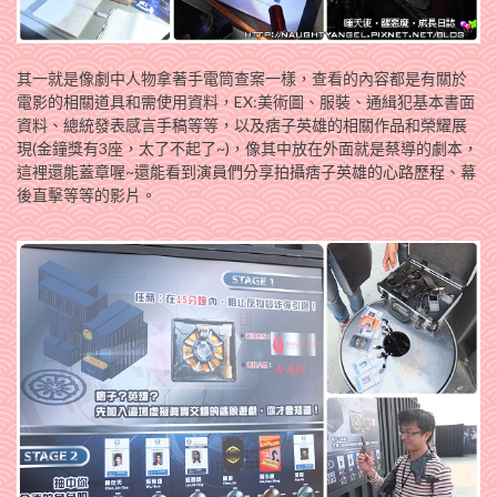
其一就是像劇中人物拿著手電筒查案一樣，查看的內容都是有關於
電影的相關道具和需使用資料，EX:美術圖、服裝、通緝犯基本書面
資料、總統發表感言手稿等等，以及痞子英雄的相關作品和榮耀展
現(金鐘獎有3座，太了不起了~)，像其中放在外面就是蔡導的劇本，
這裡還能蓋章喔~還能看到演員們分享拍攝痞子英雄的心路歷程、幕
後直擊等等的影片。