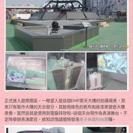
正式進入遊樂園區，一眼望入是這個EMP摩天大樓的拍攝場景，原
來只有製作大樓的天台部分，其餘用綠色的帆布和綠漆來營造大樓
景像，當然這就是使用到電腦特效啦~這個天台現作為表演舞台，不
定時舉辦表演節目，欲知詳情請隨時發落
痞子英雄粉絲團
囉~