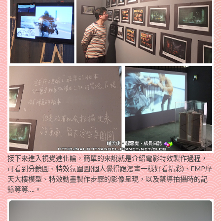
接下來進入視覺進化論，簡單的來說就是介紹電影特效製作過程，
可看到分鏡圖、特效氛圍圖(個人覺得跟漫畫一樣好看精彩)、EMP摩
天大樓模型、特效動畫製作步驟的影像呈現，以及蔡導拍攝時的記
錄等等….。