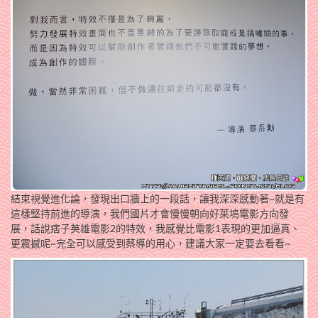
結束視覺進化論，發現出口牆上的一段話，讓我深深感動著~就是有
這樣堅持前進的導演，我們國片才會慢慢朝向好萊塢電影方向發
展，話說痞子英雄電影2的特效，我感覺比電影1表現的更加逼真、
更震撼呢~完全可以感受到蔡導的用心，建議大家一定要去看看~