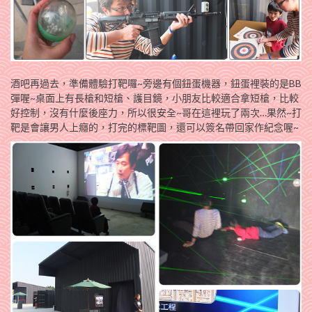
酒吧再過去，準備體驗打靶囉~旁邊有個鈕蛋機器，鈕蛋裡裝的是BB
彈喔~桌面上有長槍和短槍、護目鏡，小朋友比較適合拿短槍，比較
好控制，沒有什麼後座力，所以很安全~哥在這裡玩了兩次…果然~打
靶是會讓男人上癮的，打完的標靶圖，還可以簽名帶回家作紀念喔~