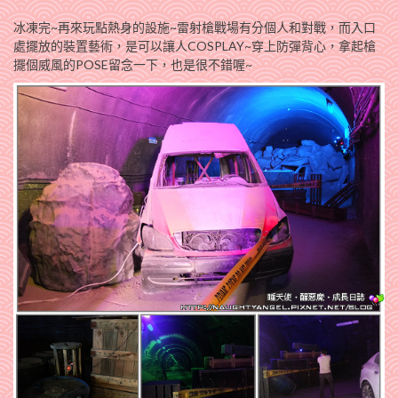
冰凍完~再來玩點熱身的設施~雷射槍戰場有分個人和對戰，而入口
處擺放的裝置藝術，是可以讓人COSPLAY~穿上防彈背心，拿起槍
擺個威風的POSE留念一下，也是很不錯喔~