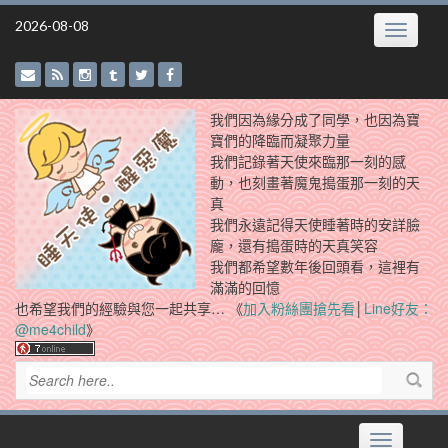
Skip
2026-08-08
Toggle
to
navigatio
content
我們因為緣分成了同學，也因為寶
寶們的降臨而凝聚力量
我們記錄著天使來臨那一刻的感
動，也刻畫著魔鬼搗蛋那一刻的天
真
我們永遠記得天使睡著時的安詳臉
龐，還有搗蛋時的天真笑容
我們都希望數年後回頭看，這裡有
滿滿的回憶
也希望我們的經驗與您一起共享… 《
加入粉絲團搶先看
│
Line好友：
@me4child
》
Toggle