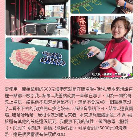
要使用一開始拿到的500元海港幣就是在賭場啦~話說..我本來想說這
裡一點都不吸引我…結果…我差點就要一直賴在那了，因為一開始哥
先上場玩，結果他不知道是運氣不好，還是不會玩XD一個籌碼就沒
了…看不下去的我(推開)…換老娘來….(賭神音樂請下~)，結果…連贏兩
場…哇哈哈哈哈….我根本就是賭后來者…本來還想繼續廝殺…不過~礙
於還有其他的設施還沒玩到…我便放下我的賭性，做回慈母…(撥髮
~)，說真的..明知道…籌碼只能換假鈔，可是看到那5000元的海港
幣，還是很興奮很有快感呢XDD