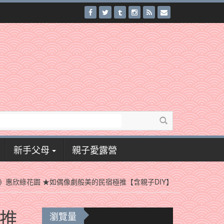
新手父母
親子愛露營
宿》惠欣綠花園 ★如偶像劇般美的民宿極推【含親子DIY】
極推
瀏覽量