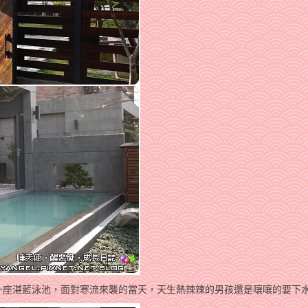
一座湛藍泳池，面對寒流來襲的當天，天生熱辣辣的男孩還是嚷嚷的要下