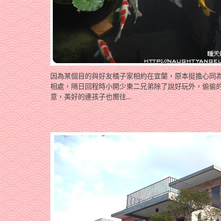
因為某個目的與好友橘子家相約在宜蘭，原本挺擔心同
相處，隔日回程時小開少東二兄弟除了說好玩外，偷偷的
意，美好的連孩子也嚮往…