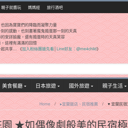
親子就醬玩
媽媽經
旅行酒吧
，也因為寶寶們的降臨而凝聚力量
一刻的感動，也刻畫著魔鬼搗蛋那一刻的天真
時的安詳臉龐，還有搗蛋時的天真笑容
看，這裡有滿滿的回憶
起共享… 《
加入粉絲團搶先看
│
Line好友：@me4child
》
美食餐廳
日本旅遊
國外旅遊
親子生活
Home
/
▸宜蘭飯店、民宿推薦
/
♥ 宜蘭民
花園 ★如偶像劇般美的民宿