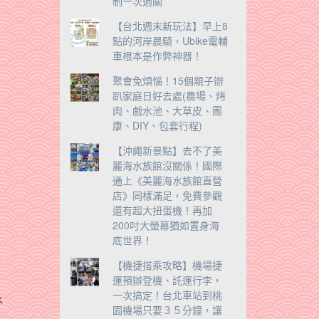
制一次過關
【台北週末新玩法】早上8
點的河岸晨騎，Ubike電輔
車根本是作弊神器！
聚會免煩惱！15個親子辦
趴家庭日好去處(農場、烤
肉、戲水池、大草皮、團
康、DIY、包套行程)
【沖繩新景點】去不了美
麗海水族館沒關係！國際
通上《美麗海水族館直營
店》同樣滿足，免費參觀
還有超大扭蛋機！再加
200吋大螢幕猶如置身海
底世界！
【機捷搭乘攻略】機場捷
運預辦登機、託運行李，
一次搞定！台北車站到桃
水
園機場只要３５分鐘，讓