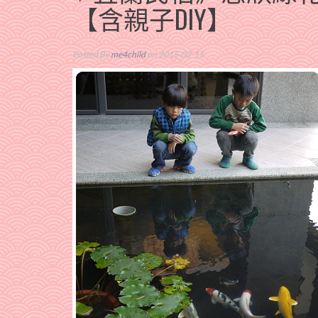
【含親子DIY】
Posted By
me4child
on 2015-02-15