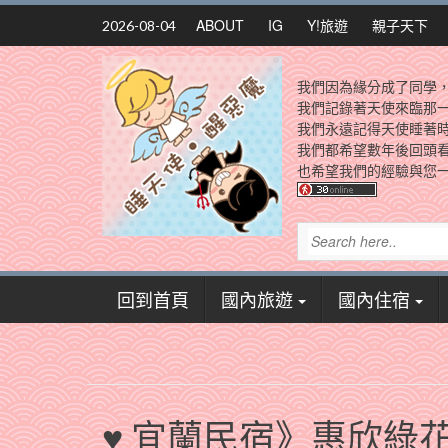
Skip
ABOUT
IG
Y!旅遊
親子天下
2026-08-04
to
content
我們因為緣分成了同學
我們記錄著天使來臨那
我們永遠記得天使睡著
我們都希望數年後回頭
也希望我們的經驗與您一
回到首頁
國內旅遊
國內住宿
♥ 宜蘭民宿》惠欣綠