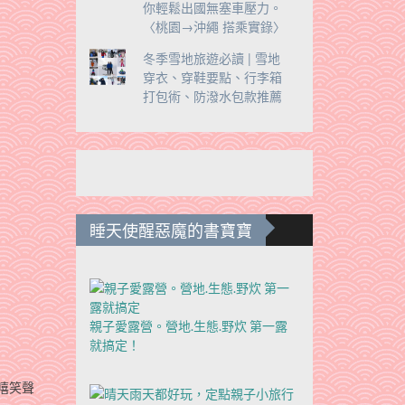
你輕鬆出國無塞車壓力。
〈桃園→沖繩 搭乘實錄〉
冬季雪地旅遊必讀 | 雪地
穿衣、穿鞋要點、行李箱
打包術、防潑水包款推薦
睡天使醒惡魔的書寶寶
親子愛露營。營地.生態.野炊 第一露
就搞定！
嘻笑聲