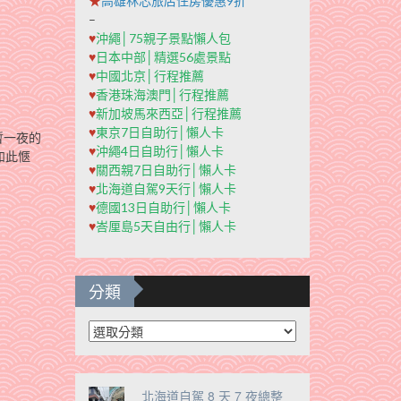
★
高雄秝芯旅店住房優惠9折
–
♥
沖繩│75親子景點懶人包
♥
日本中部│精選56處景點
♥
中國北京│行程推薦
♥
香港珠海澳門│行程推薦
♥
新加坡馬來西亞│行程推薦
♥
東京7日自助行│懶人卡
暫一夜的
♥
沖繩4日自助行│懶人卡
如此愜
♥
關西親7日自助行│懶人卡
♥
北海道自駕9天行│懶人卡
♥
德國13日自助行│懶人卡
♥
峇厘島5天自由行│懶人卡
分類
分
類
北海道自駕 8 天 7 夜總整