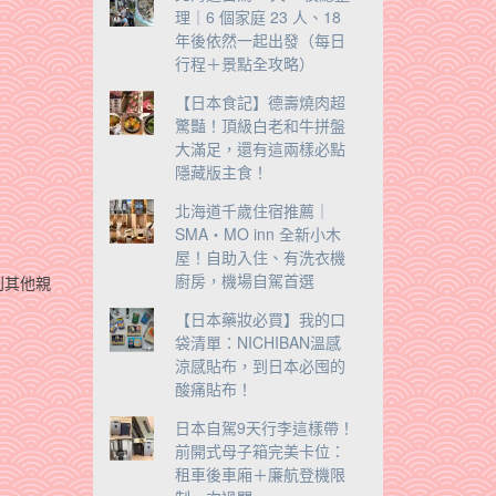
理｜6 個家庭 23 人、18
年後依然一起出發（每日
行程＋景點全攻略）
【日本食記】德壽燒肉超
驚豔！頂級白老和牛拼盤
大滿足，還有這兩樣必點
隱藏版主食！
北海道千歲住宿推薦｜
SMA・MO inn 全新小木
屋！自助入住、有洗衣機
廚房，機場自駕首選
別其他親
【日本藥妝必買】我的口
袋清單：NICHIBAN溫感
涼感貼布，到日本必囤的
酸痛貼布！
日本自駕9天行李這樣帶！
前開式母子箱完美卡位：
租車後車廂＋廉航登機限