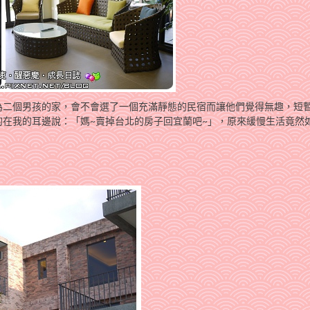
為二個男孩的家，會不會選了一個充滿靜態的民宿而讓他們覺得無趣，短
在我的耳邊說：「媽~賣掉台北的房子回宜蘭吧~」，原來緩慢生活竟然