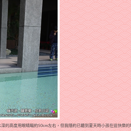
深的高度用眼睛瞄約50cm左右，但我隱約已聽到夏天時小孩在這快樂的