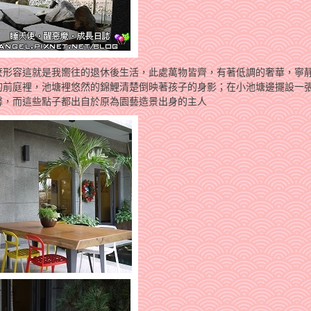
麼形容這就是我嚮往的退休後生活，此處萬物皆齊，有著低調的奢華，寧
的前庭裡，池塘裡悠然的錦鯉清楚倒映著孩子的身影；在小池塘邊擺設一
馨，而這些點子都出自於原為園藝造景出身的主人