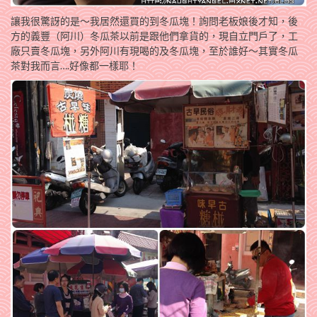
讓我很驚訝的是～我居然還買的到冬瓜塊！詢問老板娘後才知，後
方的義豐（阿川）冬瓜茶以前是跟他們拿貨的，現自立門戶了，工
廠只賣冬瓜塊，另外阿川有現喝的及冬瓜塊，至於誰好～其實冬瓜
茶對我而言….好像都一樣耶！