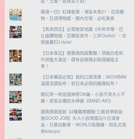
品、土產，這樣買才對〉
橫濱一日》紅磚倉庫、港區未來21、百貨購
物、日清博物館、關內住宿、必吃美食
【馬來西亞】必買敗家地圖《中央市場、巴
比倫購物城、亞羅街夜市、三井Outlet》，住
宿推薦EQ Hotel
【日本食記】德壽燒肉超驚豔！頂級白老和
牛拼盤大滿足，還有這兩樣必點隱藏版主
食！
【日本藥妝必買】我的口袋清單：NICHIBAN
溫感涼感貼布，到日本必囤的酸痛貼布！
開玩笑～有這個神奇OK繃，小孩不哭大人不
痛，居家必備防水神器《BAND-AID》
讀賣樂園首創【4種職業體驗/工廠見學新設
施GOOD JOB】大人小孩樂瘋玩!!(日清食
品、日產自動車、WORLD島精機、知名文具
商kokuyo)