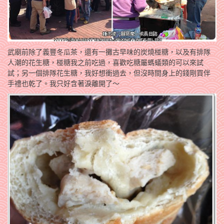
武廟前除了義豐冬瓜茶，還有一攤古早味的炭燒椪糖，以及有排隊
人潮的花生糖，椪糖我之前吃過，喜歡吃糖屬螞蟻類的可以來試
試；另一個排隊花生糖，我好想衝過去，但沒時間身上的錢剛買伴
手禮也乾了。我只好含著淚離開了～