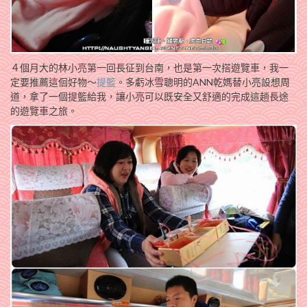
４個月大的林小亮第一回長征到台南，也是第一次搭遊覽車，我一
定要推薦這佪好物～
提籃
。多虧冰雪聰明的ANN乾媽替小亮設想周
道，拿了一個提籃給我，讓小亮可以既安全又舒適的完成這趟長途
的遊覽車之旅。