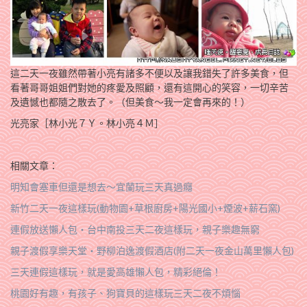
這二天一夜雖然帶著小亮有諸多不便以及讓我錯失了許多美食，但
看著哥哥姐姐們對她的疼愛及照顧，還有這開心的笑容，一切辛苦
及遺憾也都隨之散去了。（但美食～我一定會再來的！）
光亮家［林小光７Ｙ。林小亮４Ｍ］
相關文章：
明知會塞車但還是想去～宜蘭玩三天真過癮
新竹二天一夜這樣玩(動物園+草根廚房+陽光國小+煙波+薪石窯)
連假放送懶人包‧台中南投三天二夜這樣玩，親子樂趣無窮
親子渡假享樂天堂‧野柳泊逸渡假酒店(附二天一夜金山萬里懶人包)
三天連假這樣玩，就是愛高雄懶人包，精彩絕倫！
桃園好有趣，有孩子、狗寶貝的這樣玩三天二夜不煩惱