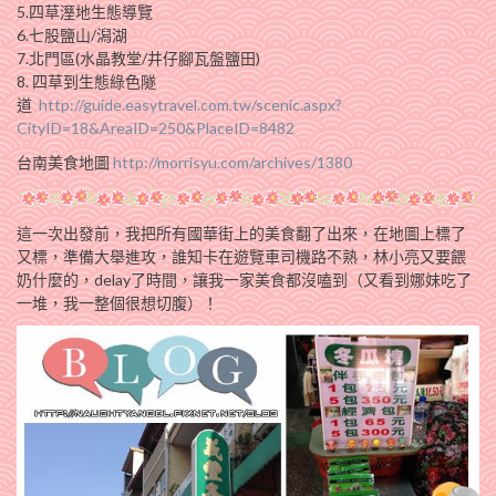
5.四草溼地生態導覽
6.七股鹽山/潟湖
7.北門區(水晶教堂/井仔腳瓦盤鹽田)
8. 四草到生態綠色隧
道
http://guide.easytravel.com.tw/scenic.aspx?
CityID=18&AreaID=250&PlaceID=8482
台南美食地圖
http://morrisyu.com/archives/1380
這一次出發前，我把所有國華街上的美食翻了出來，在地圖上標了
又標，準備大舉進攻，誰知卡在遊覽車司機路不熟，林小亮又要餵
奶什麼的，delay了時間，讓我一家美食都沒嗑到（又看到娜妹吃了
一堆，我一整個很想切腹）！