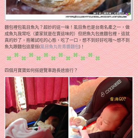
麵包裡包虱目魚丸？超妙的這一味！虱目魚也是台南名產之一，做
成魚丸我常吃（婆家就是在賣這味的）但把魚丸包進麵包裡，這就
真的妙了，抱著試吃的心態，吃了一口，想不到好好吃哦～想不到
魚丸跟麵包這麼搭(
虱目魚丸佐青醬麵包
)！
四個月寶寶如何搭遊覽車跑長途旅行？