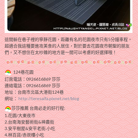
這間躲在巷子裡的寧靜花園，距離有名的花園夜市只有5分鐘車程，
超適合我這種要進攻美食的人居住，對於要去花園夜市朝聖的朋友
們，又不想住在太吵雜的地方是一間可以考慮的好選擇哦！
124巷花園
訂房電話：0926616869 莎莎
連絡電話：0926616869 莎莎
地址：台南市北區大港街124巷
網址：
http://teresaifa.pixnet.net/blog
莎莎推薦 台南必走的好行程:
1.花園/大東夜市
2.台南海安藝術街&神農街
3.安平樹屋&安平老街.小吃
4.林百貨/赤崁樓小吃