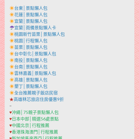
台東│景點懶人包
花蓮│景點懶人包
宜蘭│景點懶人包
宜蘭│雨備景點懶人卡
桃園新竹苗栗│景點懶人包
桃園│行程懶人包
苗栗│景點懶人包
台中彰化│景點懶人包
南投│景點懶人包
台南│景點懶人包
雲林嘉義│景點懶人包
高雄│景點懶人包
墾丁│景點懶人包
全台推薦親子飯店民宿
★
高雄秝芯旅店住房優惠9折
–
♥
沖繩│75親子景點懶人包
♥
日本中部│精選56處景點
♥
中國北京│行程推薦
♥
香港珠海澳門│行程推薦
♥
新加坡馬來西亞│行程推薦