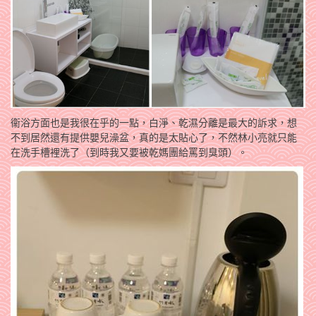
衞浴方面也是我很在乎的一點，白淨、乾濕分離是最大的訴求，想
不到居然還有提供嬰兒澡盆，真的是太貼心了，不然林小亮就只能
在洗手槽裡洗了（到時我又要被乾媽團給罵到臭頭）。