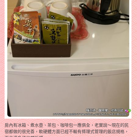
房內有冰箱、煮水壺、茶包、咖啡包一應俱全，老實說～現在的民
宿都做的很完善，軟硬體方面已經不輸有條理式管理的飯店規格，