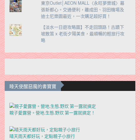
東京Outlet│AEON MALL〈永旺夢樂城〉幕
張新都心。交通便利，離成田、羽田機場及
迪士尼樂園最近，一次購足超好買！
【淡水一日遊攻略圖】不走回頭路！古蹟下
坡散策 x 老街夕陽美食，最順暢的輕旅行攻
略
睡天使醒惡魔的書寶寶
親子愛露營。營地.生態.野炊 第一露就搞定！
晴天雨天都好玩，定點親子小旅行