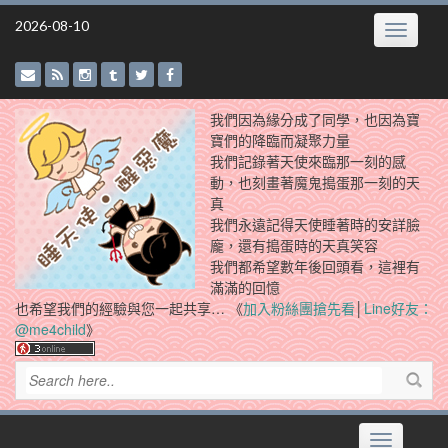
Skip
2026-08-10
Toggle
to
navigatio
content
我們因為緣分成了同學，也因為寶
寶們的降臨而凝聚力量
我們記錄著天使來臨那一刻的感
動，也刻畫著魔鬼搗蛋那一刻的天
真
我們永遠記得天使睡著時的安詳臉
龐，還有搗蛋時的天真笑容
我們都希望數年後回頭看，這裡有
滿滿的回憶
也希望我們的經驗與您一起共享… 《
加入粉絲團搶先看
│
Line好友：
@me4child
》
Toggle