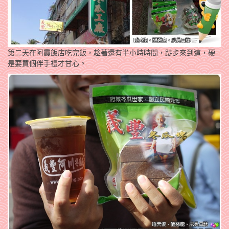
第二天在阿霞飯店吃完飯，趁著還有半小時時間，跿步來到這，硬
是要買個伴手禮才甘心。