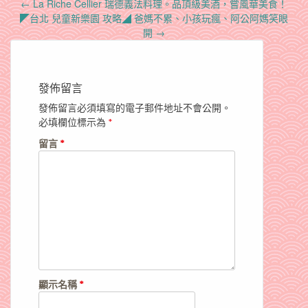
Post
←
La Riche Cellier 瑞德義法料理。品頂級美酒，嘗風華美食！
navigation
◤台北 兒童新樂園 攻略◢ 爸媽不累、小孩玩瘋、阿公阿媽笑眼
開
→
發佈留言
發佈留言必須填寫的電子郵件地址不會公開。
必填欄位標示為
*
留言
*
顯示名稱
*