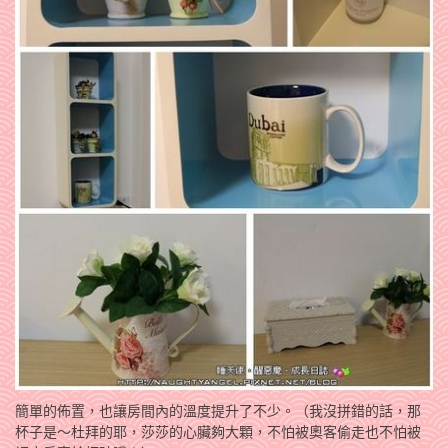
簡單的佈置，也讓房間內的溫度提升了不少。（我沒拼錯的話，那
杯子是～杜拜的耶，莎莎的心臟夠大顆，不怕被奧客偷走也不怕被