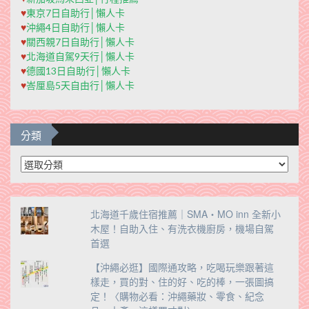
♥
東京7日自助行│懶人卡
♥
沖繩4日自助行│懶人卡
♥
關西親7日自助行│懶人卡
♥
北海道自駕9天行│懶人卡
♥
德國13日自助行│懶人卡
♥
峇厘島5天自由行│懶人卡
分類
分
類
北海道千歲住宿推薦｜SMA・MO inn 全新小
木屋！自助入住、有洗衣機廚房，機場自駕
首選
【沖繩必逛】國際通攻略，吃喝玩樂跟著這
樣走，買的對、住的好、吃的棒，一張圖搞
定！〈購物必看：沖繩藥妝、零食、紀念