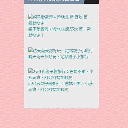
親子愛露營。營地.生態.野炊 第一露
就搞定！
晴天雨天都好玩，定點親子小旅行
2天1夜親子輕旅行：爸媽不累、小孩
玩瘋、阿公阿媽笑眼開