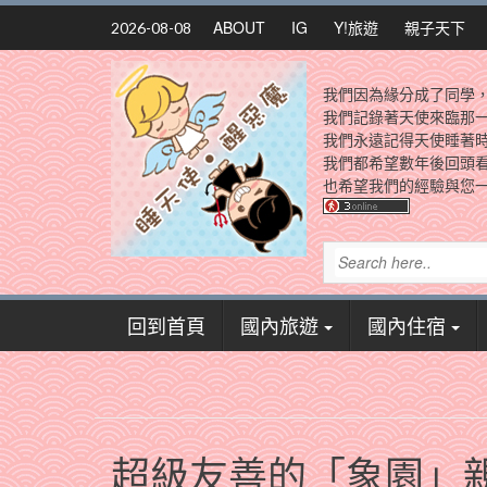
Skip
ABOUT
IG
Y!旅遊
親子天下
2026-08-08
to
content
我們因為緣分成了同學
我們記錄著天使來臨那
我們永遠記得天使睡著
我們都希望數年後回頭
也希望我們的經驗與您一
回到首頁
國內旅遊
國內住宿
超級友善的「象園」