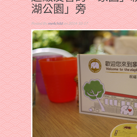
湖公園」旁
Posted By
me4child
on 2014-10-17