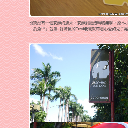
也突然有一個安靜的週末，安靜到磨娘精喊無聊，原本
「釣魚!!!」就醬~好脾氣的Errol老爸就帶著心愛的兒子