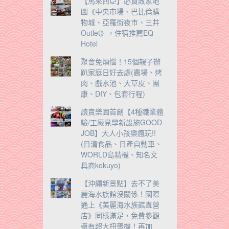
【馬來西亞】必買敗家地
圖《中央市場、巴比倫購
物城、亞羅街夜市、三井
Outlet》，住宿推薦EQ
Hotel
聚會免煩惱！15個親子辦
趴家庭日好去處(農場、烤
肉、戲水池、大草皮、團
康、DIY、包套行程)
讀賣樂園首創【4種職業體
驗/工廠見學新設施GOOD
JOB】大人小孩樂瘋玩!!
(日清食品、日產自動車、
WORLD島精機、知名文
具商kokuyo)
【沖繩新景點】去不了美
麗海水族館沒關係！國際
通上《美麗海水族館直營
店》同樣滿足，免費參觀
還有超大扭蛋機！再加