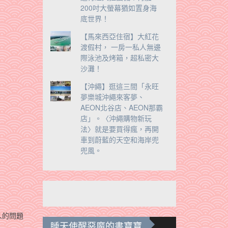
200吋大螢幕猶如置身海
底世界！
【馬來西亞住宿】大紅花
渡假村， 一房一私人無邊
際泳池及烤箱，超私密大
沙灘！
【沖繩】逛這三間「永旺
夢樂城沖繩來客夢、
AEON北谷店、AEON那霸
店」。〈沖繩購物新玩
法〉就是要買得瘋，再開
車到蔚藍的天空和海岸兜
兜風。
人的問題
睡天使醒惡魔的書寶寶