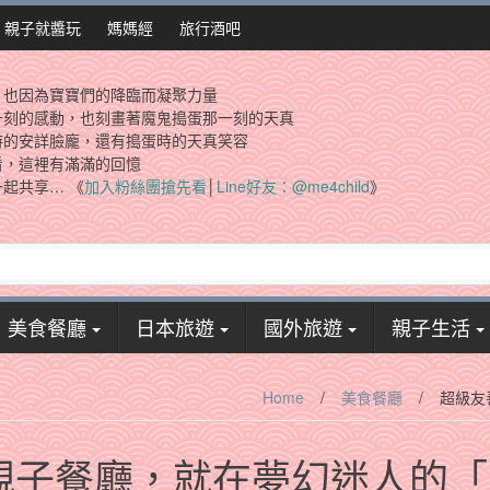
親子就醬玩
媽媽經
旅行酒吧
，也因為寶寶們的降臨而凝聚力量
一刻的感動，也刻畫著魔鬼搗蛋那一刻的天真
時的安詳臉龐，還有搗蛋時的天真笑容
看，這裡有滿滿的回憶
起共享… 《
加入粉絲團搶先看
│
Line好友：@me4child
》
美食餐廳
日本旅遊
國外旅遊
親子生活
Home
/
美食餐廳
/
超級友
親子餐廳，就在夢幻迷人的「