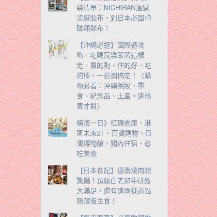
袋清單：NICHIBAN溫感
涼感貼布，到日本必囤的
酸痛貼布！
【沖繩必逛】國際通攻
略，吃喝玩樂跟著這樣
走，買的對、住的好、吃
的棒，一張圖搞定！〈購
物必看：沖繩藥妝、零
食、紀念品、土產，這樣
買才對〉
橫濱一日》紅磚倉庫、港
區未來21、百貨購物、日
清博物館、關內住宿、必
吃美食
【日本食記】德壽燒肉超
驚豔！頂級白老和牛拼盤
大滿足，還有這兩樣必點
隱藏版主食！