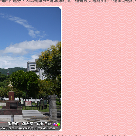
熱耶~但還好，因為樹蔭多+有涼涼的風，還有數支電扇加持，還蠻舒適的