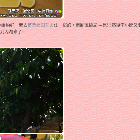
小編約好一起去
苗栗福田瓦舍
住一宿的，但颱風擾局~~氣!!!然後李小開又
晃到內湖來了~