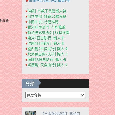
★
高雄秝芯旅店住房優惠9折
–
♥
沖繩│75親子景點懶人包
♥
日本中部│精選56處景點
要求要
♥
中國北京│行程推薦
♥
香港珠海澳門│行程推薦
♥
新加坡馬來西亞│行程推薦
♥
東京7日自助行│懶人卡
♥
沖繩4日自助行│懶人卡
♥
關西親7日自助行│懶人卡
♥
北海道自駕9天行│懶人卡
♥
德國13日自助行│懶人卡
♥
峇厘島5天自由行│懶人卡
分類
分
類
【日本藥妝必買】我的口