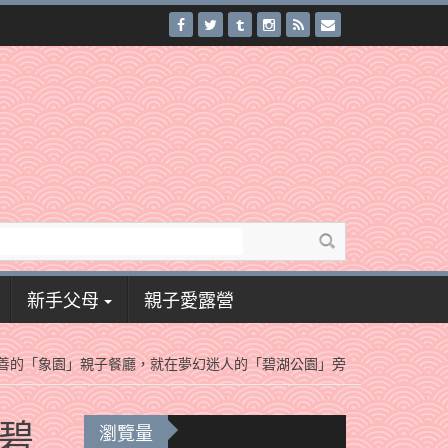
新手父母
親子愛露營
善的「象園」親子餐廳，就在夢幻迷人的「碧湖公園」旁
碧
瀏覽量