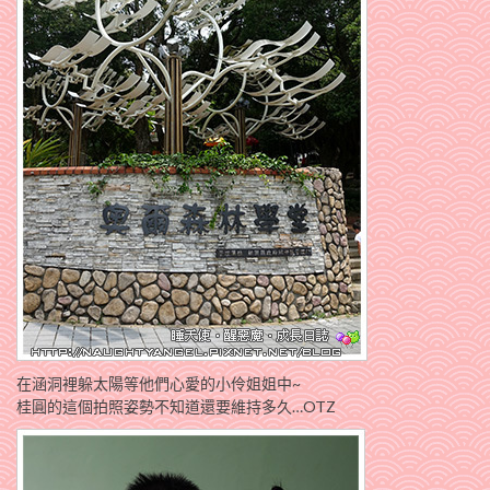
在涵洞裡躲太陽等他們心愛的小伶姐姐中~
桂圓的這個拍照姿勢不知道還要維持多久…OTZ