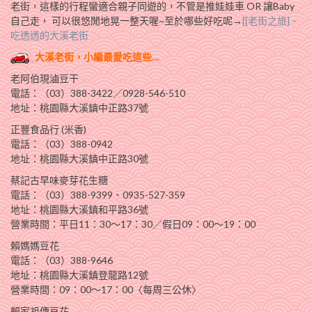
老街，這樣的行程蠻適合親子同遊的，不管是推娃娃車 OR 讓Baby
自己走， 可以很悠閒地晃一整天喔~至於哪些好吃呢→
[[老街之旅] –
吃透透的大溪老街
大溪老街，小編最愛吃這些…
老阿伯現滷豆干
電話：（03）388-3422／0928-546-510
地址：桃園縣大溪鎮中正路37號
正豐食品行 (米香)
電話：（03）388-0942
地址：桃園縣大溪鎮中正路30號
蔡記古早味麥芽花生糖
電話：（03）388-9399、0935-527-359
地址：桃園縣大溪鎮和平路36號
營業時間：平日11：30～17：30／假日09：00～19：00
賴媽媽豆花
電話：（03）388-9646
地址：桃園縣大溪鎮登龍路12號
營業時間：09：00～17：00〈每周三公休〉
賴家袓傳豆花