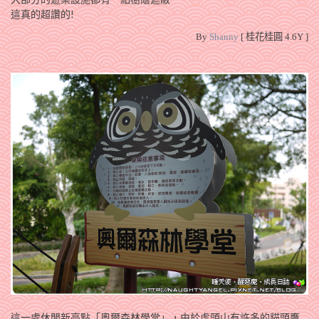
這真的超讚的!
By
Shanny
[ 桂花桂圓 4.6Y ]
這一處休閒新亮點「奧爾森林學堂」，由於虎頭山有許多的貓頭鷹