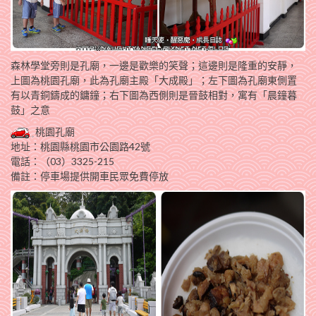
森林學堂旁則是孔廟，一邊是歡樂的笑聲；這邊則是隆重的安靜，
上圖為桃園孔廟，此為孔廟主殿「大成殿」；左下圖為孔廟東側置
有以青銅鑄成的鏞鐘；右下圖為西側則是晉鼓相對，寓有「晨鐘暮
鼓」之意
桃園孔廟
地址：桃園縣桃園市公園路42號
電話：（03）3325-215
備註：停車場提供開車民眾免費停放