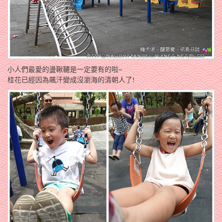
小人們最愛的盪鞦韆是一定要有的啦~
桂花已經因為飆汗變成沒瀏海的清朝人了!