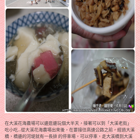
在大溪花海農場可以邊逛邊玩個大半天，接著可以到「大溪老街」
吃小吃…從大溪花海農場出來後，在要接往高速公路之前，經過大溪
橋，橋邊的河堤就有一長排 的停車場，可以停車，走大溪橋到大溪