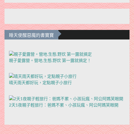
睡天使醒惡魔的書寶寶
親子愛露營。營地.生態.野炊 第一露就搞定！
晴天雨天都好玩，定點親子小旅行
2天1夜親子輕旅行：爸媽不累、小孩玩瘋、阿公阿媽笑眼開