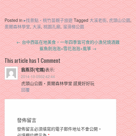
Posted in
▸找景點‧桃竹苗親子旅遊
Tagged
大溪老街
,
虎頭山公園
,
奧爾森林學堂
,
大溪
,
桃園孔廟
,
溜滑梯公園
Post
←
台中西區在地美食，一年四季皆可食的小漁兒燒酒雞
navigation
鯊魚劍泡泡+雪花泡泡+風箏
→
This article has 1 Comment
翁燕芬(宅媽)
表示:
2014-10-0502:42:44
虎頭山公園‧奧爾森林學堂 感覺好好玩
回覆
發佈留言
發佈留言必須填寫的電子郵件地址不會公開。
必填欄位標示為
*