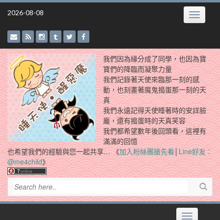
Skip
2026-08-08
Toggle
to
navigatio
content
我們因為緣分成了同學，也因為寶
寶們的降臨而凝聚力量
我們記錄著天使來臨那一刻的感
動，也刻畫著魔鬼搗蛋那一刻的天
真
我們永遠記得天使睡著時的安詳臉
龐，還有搗蛋時的天真笑容
我們都希望數年後回頭看，這裡有
滿滿的回憶
也希望我們的經驗與您一起共享… 《
加入粉絲團搶先看
│
Line好友：
@me4child
》
Toggle