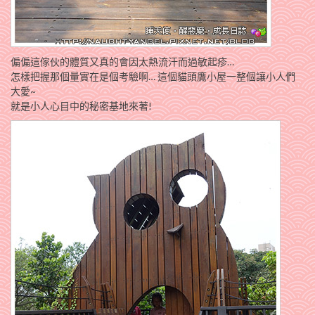
偏偏這傢伙的體質又真的會因太熱流汗而過敏起疹…
怎樣把握那個量實在是個考驗啊… 這個貓頭鷹小屋一整個讓小人們
大愛~
就是小人心目中的秘密基地來著!