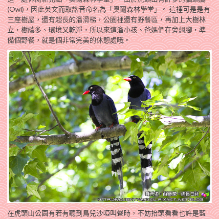
(Owl)，因此英文而取諧音命名為「奧爾森林學堂」。 這裡可是是有
三座樹屋，還有超長的溜滑梯，公園裡還有野餐區，再加上大樹林
立，樹蔭多、環境又乾淨，所以來這溜小孩、爸媽們在旁翹腳，準
備個野餐，就是個非常完美的休憩處哦。
在虎頭山公園有若有聽到鳥兒沙啞叫聲時，不妨抬頭看看也許是藍