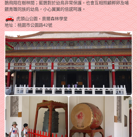
鵲飛翔在樹林間；藍鵲對於幼鳥非常保護，也會互相照顧孵卵及哺
餵育雛同族的幼鳥，小心翼翼的倍感呵護。
虎頭山公園‧奧爾森林學堂
地址：桃園市公園路42號