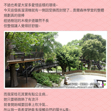
不過也希望大家多愛惜這樣的環境~
今天這個長溜滑梯就有一側因受損而封閉了… 奧爾森林學堂的整體
規劃真的很棒
經過樹冠的木棧步道雖然不長
但整個讓人覺得好舒服~
而我家桂花其實有點公主病…
她只要稍微熱了有流汗
就會開始喊要回車上吹冷氣…
所以我一直希望她能多接觸自然的陽光&風~