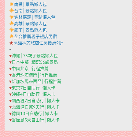
南投│景點懶人包
台南│景點懶人包
雲林嘉義│景點懶人包
高雄│景點懶人包
墾丁│景點懶人包
全台推薦親子飯店民宿
★
高雄秝芯旅店住房優惠9折
–
♥
沖繩│75親子景點懶人包
♥
日本中部│精選56處景點
♥
中國北京│行程推薦
♥
香港珠海澳門│行程推薦
♥
新加坡馬來西亞│行程推薦
♥
東京7日自助行│懶人卡
♥
沖繩4日自助行│懶人卡
♥
關西親7日自助行│懶人卡
♥
北海道自駕9天行│懶人卡
♥
德國13日自助行│懶人卡
♥
峇厘島5天自由行│懶人卡