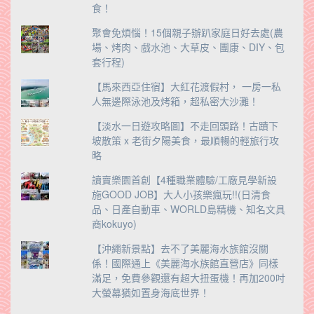
食！
聚會免煩惱！15個親子辦趴家庭日好去處(農
場、烤肉、戲水池、大草皮、團康、DIY、包
套行程)
【馬來西亞住宿】大紅花渡假村， 一房一私
人無邊際泳池及烤箱，超私密大沙灘！
【淡水一日遊攻略圖】不走回頭路！古蹟下
坡散策 x 老街夕陽美食，最順暢的輕旅行攻
略
讀賣樂園首創【4種職業體驗/工廠見學新設
施GOOD JOB】大人小孩樂瘋玩!!(日清食
品、日產自動車、WORLD島精機、知名文具
商kokuyo)
【沖繩新景點】去不了美麗海水族館沒關
係！國際通上《美麗海水族館直營店》同樣
滿足，免費參觀還有超大扭蛋機！再加200吋
大螢幕猶如置身海底世界！