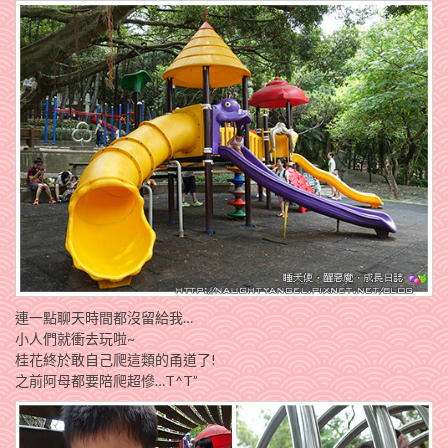
連一點聊天時間都沒留給我…
小人們就衝去玩啦~
桂花終於敢自己爬這類的甬道了!
之前阿母都要陪爬超慘…T^T”