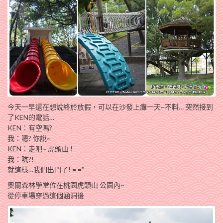
今天一早還在想說終於放假，可以在沙發上癱一天~不料… 突然接到
了KEN的電話…
KEN：有空嗎?
我：嗯? 你說~
KEN：走吧~
虎頭山
!
我：吭?!
就這樣…我們出門了! = =”
奧爾森林學堂位在桃園
虎頭山
公園內~
從停車場穿過這個涵洞後