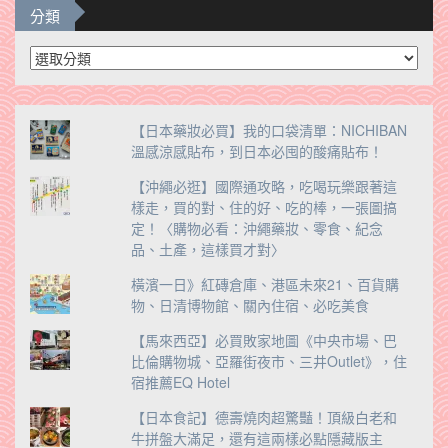
分類
分
類
【日本藥妝必買】我的口袋清單：NICHIBAN
溫感涼感貼布，到日本必囤的酸痛貼布！
【沖繩必逛】國際通攻略，吃喝玩樂跟著這
樣走，買的對、住的好、吃的棒，一張圖搞
定！〈購物必看：沖繩藥妝、零食、紀念
品、土產，這樣買才對〉
橫濱一日》紅磚倉庫、港區未來21、百貨購
物、日清博物館、關內住宿、必吃美食
【馬來西亞】必買敗家地圖《中央市場、巴
比倫購物城、亞羅街夜市、三井Outlet》，住
宿推薦EQ Hotel
【日本食記】德壽燒肉超驚豔！頂級白老和
牛拼盤大滿足，還有這兩樣必點隱藏版主