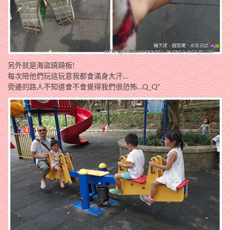
另外就是海盜蹺蹺板!
每次陪他們玩這玩意我都會滿身大汗…
旁邊的路人不知道會不會覺得我們很恐怖…Q_Q”