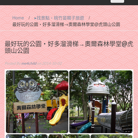
navigation
Home
/
▸找景點‧桃竹苗親子旅遊
/
最好玩的公園‧好多溜滑梯→奧爾森林學堂@虎頭山公園
最好玩的公園‧好多溜滑梯→奧爾森林學堂@虎
頭山公園
Posted By
me4child
on 2014-10-02