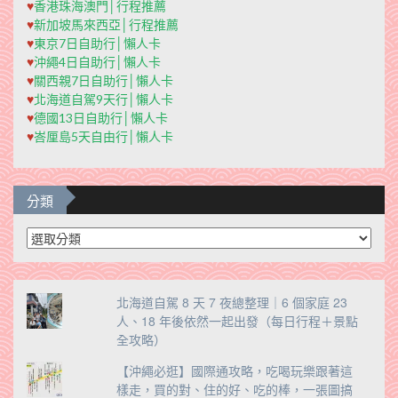
♥
香港珠海澳門│行程推薦
♥
新加坡馬來西亞│行程推薦
♥
東京7日自助行│懶人卡
♥
沖繩4日自助行│懶人卡
♥
關西親7日自助行│懶人卡
♥
北海道自駕9天行│懶人卡
♥
德國13日自助行│懶人卡
♥
峇厘島5天自由行│懶人卡
分類
分
類
北海道自駕 8 天 7 夜總整理｜6 個家庭 23
人、18 年後依然一起出發（每日行程＋景點
全攻略）
【沖繩必逛】國際通攻略，吃喝玩樂跟著這
樣走，買的對、住的好、吃的棒，一張圖搞