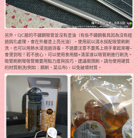
另外，QC館的不鏽鋼吸管並沒有塗油（有些不鏽鋼餐具因為沒有經
過鈍化處理，會在外層塗上亮光油），使用前以清水搭配吸管刷刷
洗，也可以用熱水浸泡過消毒，不過要注意不要馬上用手拿起來喔~
會燙到啦！若不放心，可以使用食用醋+清潔液以吸管刷進行刷洗。
吸管刷刷彎吸管需要用點力度與技巧，建議兩頭刷。請勿使用硬質
的材質刷洗(例如：鋼刷、菜瓜布)，以免破壞材質。