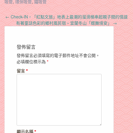
吸管
,
環保吸管
,
鐵吸管
Post
←
Check-IN，「紅點文旅」地表上最潮的溜滑梯串起親子間的情誼
navigation
有著童話色彩的鄉村風民宿‧宜蘭冬山「蝶舞境安」
→
發佈留言
發佈留言必須填寫的電子郵件地址不會公開。
必填欄位標示為
*
留言
*
顯示名稱
*