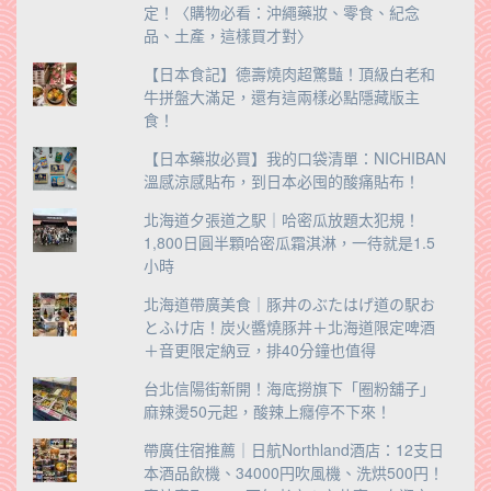
定！〈購物必看：沖繩藥妝、零食、紀念
品、土產，這樣買才對〉
【日本食記】德壽燒肉超驚豔！頂級白老和
牛拼盤大滿足，還有這兩樣必點隱藏版主
食！
【日本藥妝必買】我的口袋清單：NICHIBAN
溫感涼感貼布，到日本必囤的酸痛貼布！
北海道夕張道之駅｜哈密瓜放題太犯規！
1,800日圓半顆哈密瓜霜淇淋，一待就是1.5
小時
北海道帶廣美食｜豚丼のぶたはげ道の駅お
とふけ店！炭火醬燒豚丼＋北海道限定啤酒
＋音更限定納豆，排40分鐘也值得
台北信陽街新開！海底撈旗下「圈粉舖子」
麻辣燙50元起，酸辣上癮停不下來！
帶廣住宿推薦｜日航Northland酒店：12支日
本酒品飲機、34000円吹風機、洗烘500円！