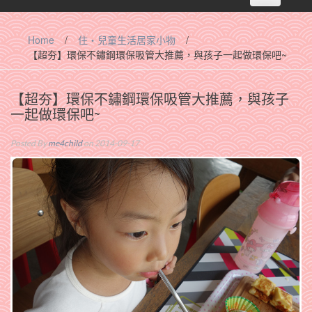
navigation
Home
/
住‧兒童生活居家小物
/
【超夯】環保不鏽鋼環保吸管大推薦，與孩子一起做環保吧~
【超夯】環保不鏽鋼環保吸管大推薦，與孩子
一起做環保吧~
Posted By
me4child
on 2014-09-17