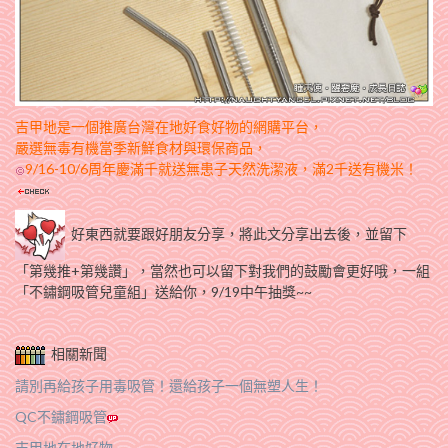
吉甲地是一個推廣台灣在地好食好物的網購平台，
嚴選無毒有機當季新鮮食材與環保商品，
9
/16-10/6周年慶滿千就送無患子天然洗潔液，滿2千送有機米！
好東西就要跟好朋友分享，將此文分享出去後，並留下
「第幾推+第幾讚」，當然也可以留下對我們的鼓勵會更好哦，一組
「不鏽鋼吸管兒童組」送給你，9/19中午抽獎~~
相關新聞
請別再給孩子用毒吸管！還給孩子一個無塑人生！
QC不鏽鋼吸管
吉甲地在地好物