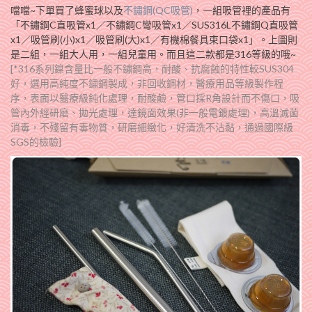
噹噹~下單買了蜂蜜球以及
不鏽鋼(QC吸管)
，一組吸管裡的產品有
「不鏽鋼C直吸管x1／不鏽鋼C彎吸管x1／SUS316L不鏽鋼Q直吸管
x1／吸管刷(小)x1／吸管刷(大)x1／有機棉餐具束口袋x1」。上圖則
是二組，一組大人用，一組兒童用。而且這二款都是316等級的哦~
[*316系列鎳含量比一般不鏽鋼高，耐酸、抗腐蝕的特性較SUS304
好，選用高純度不鏽鋼製成，非回收鋼材，醫療用品等級製作程
序，表面以醫療級鈍化處理，耐酸鹼，管口採R角設計而不傷口，吸
管內外經研磨、拋光處理，達鏡面效果(非一般電鍍處理)，高溫滅菌
消毒，不殘留有毒物質，研磨細緻化，好清洗不沾黏，通過國際級
SGS的檢驗]