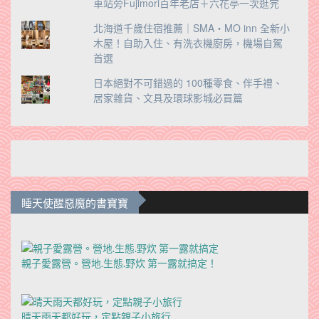
車站旁Fujimori百年老店＋六花亭一次逛完
北海道千歲住宿推薦｜SMA・MO inn 全新小
木屋！自助入住、有洗衣機廚房，機場自駕
首選
日本絕對不可錯過的 100種零食、伴手禮、
居家雜貨、文具及環球影城必買篇
睡天使醒惡魔的書寶寶
親子愛露營。營地.生態.野炊 第一露就搞定！
晴天雨天都好玩，定點親子小旅行