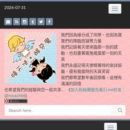
Skip
2026-07-31
Toggle
to
navigatio
content
我們因為緣分成了同學，也因為寶
寶們的降臨而凝聚力量
我們記錄著天使來臨那一刻的感
動，也刻畫著魔鬼搗蛋那一刻的天
真
我們永遠記得天使睡著時的安詳臉
龐，還有搗蛋時的天真笑容
我們都希望數年後回頭看，這裡有
滿滿的回憶
也希望我們的經驗與您一起共享… 《
加入粉絲團搶先看
│
Line好友：
@me4child
》
Toggle