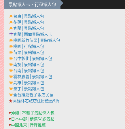
景點懶人卡、行程懶人包
台東│景點懶人包
花蓮│景點懶人包
宜蘭│景點懶人包
宜蘭│雨備景點懶人卡
桃園新竹苗栗│景點懶人包
桃園│行程懶人包
苗栗│景點懶人包
台中彰化│景點懶人包
南投│景點懶人包
台南│景點懶人包
雲林嘉義│景點懶人包
高雄│景點懶人包
墾丁│景點懶人包
全台推薦親子飯店民宿
★
高雄秝芯旅店住房優惠9折
–
♥
沖繩│75親子景點懶人包
♥
日本中部│精選56處景點
♥
中國北京│行程推薦