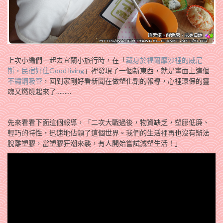
上次小編們一起去宜蘭小旅行時，在「
藏身於福爾摩沙裡的威尼
斯‧民宿好住Good living
」裡發現了一個新東西，就是畫面上這個
不鏽鋼吸管
，回到家剛好看新聞在做塑化劑的報導，心裡環保的靈
魂又燃燒起來了………
先來看看下面這個報導，「二次大戰過後，物資缺乏，塑膠低廉、
輕巧的特性，迅速地佔領了這個世界。我們的生活裡­再也沒有辦法
脫離塑膠，當塑膠狂潮來襲，有人開始嘗試減塑生活！」