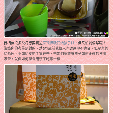
我相信很多父母想要買這
個環保吸管給孩子試
，但又怕刺傷喉嚨！
沒錯你的考量是對的，幼兒3歲前我個人也認為極不適合。但是與其
給條魚，不如給支釣竿實在些，爸媽們應該讓孩子如何正確的使用
吸管，就像如何學會用筷子吃飯一樣