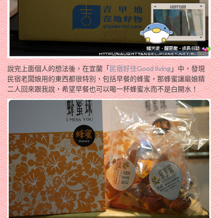
說完上面個人的想法後，在宜蘭「
民宿好住Good living
」中，發現
民宿老闆娘用的東西都很特別，包括早餐的蜂蜜，那蜂蜜讓磨娘精
二人回來跟我說，希望早餐也可以喝一杯蜂蜜水而不是白開水！