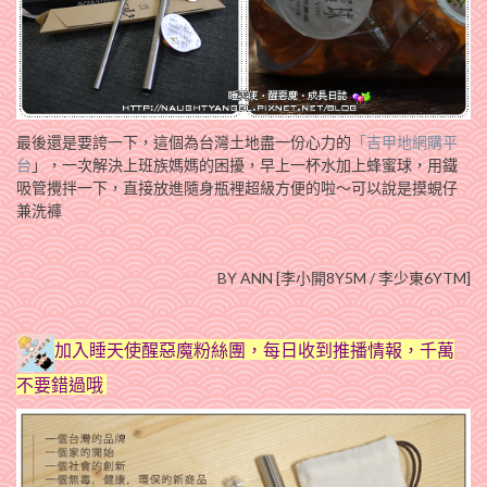
最後還是要誇一下，這個為台灣土地盡一份心力的
「吉甲地網購平
台
」，一次解決上班族媽媽的困擾，早上一杯水加上蜂蜜球，用鐵
吸管攪拌一下，直接放進隨身瓶裡超級方便的啦～可以說是摸蜆仔
兼洗褲
BY ANN [李小開8Y5M / 李少東6YTM]
加入睡天使醒惡魔粉絲團，每日收到推播情報，千萬
不要錯過哦