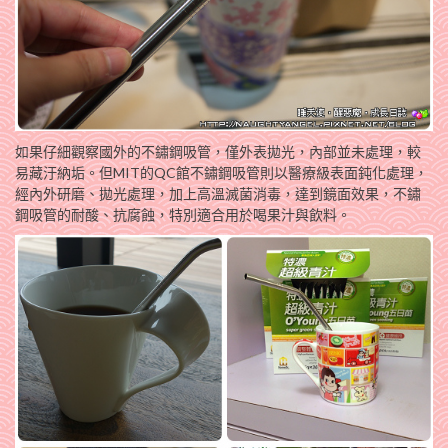
如果仔細觀察國外的不鏽鋼吸管，僅外表拋光，內部並未處理，較
易藏汙納垢。但MIT的QC館不鏽鋼吸管則以醫療級表面鈍化處理，
經內外研磨、拋光處理，加上高溫滅菌消毒，達到鏡面效果，不鏽
鋼吸管的耐酸、抗腐蝕，特別適合用於喝果汁與飲料。