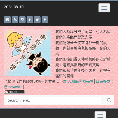
Skip
2026-08-10
Toggle
to
navigatio
content
我們因為緣分成了同學，也因為寶
寶們的降臨而凝聚力量
我們記錄著天使來臨那一刻的感
動，也刻畫著魔鬼搗蛋那一刻的天
真
我們永遠記得天使睡著時的安詳臉
龐，還有搗蛋時的天真笑容
我們都希望數年後回頭看，這裡有
滿滿的回憶
也希望我們的經驗與您一起共享… 《
加入粉絲團搶先看
│
Line好友：
@me4child
》
Toggle