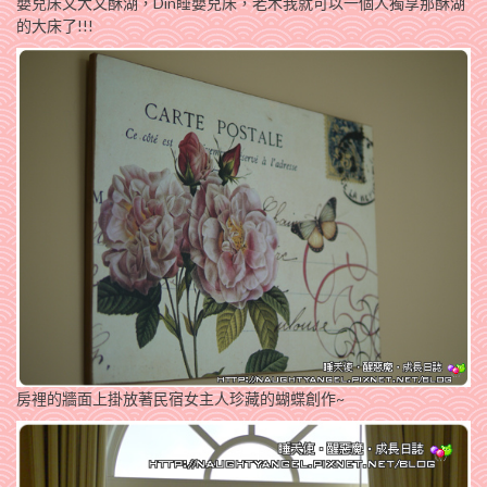
嬰兒床又大又酥湖，Din睡嬰兒床，老木我就可以一個人獨享那酥湖
的大床了!!!
房裡的牆面上掛放著民宿女主人珍藏的蝴蝶創作~