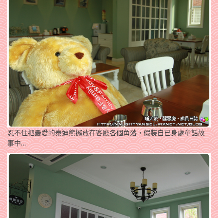
忍不住把最愛的泰迪熊擺放在客廳各個角落，假裝自已身處童話故
事中…