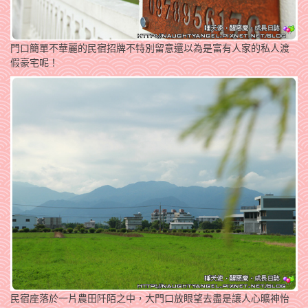
門口簡單不華麗的民宿招牌不特別留意還以為是富有人家的私人渡
假豪宅呢！
民宿座落於一片農田阡陌之中，大門口放眼望去盡是讓人心曠神怡