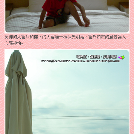
房裡的大窗戶和樓下的大客廳一樣採光明亮，窗外如畫的風景讓人
心曠神怡~