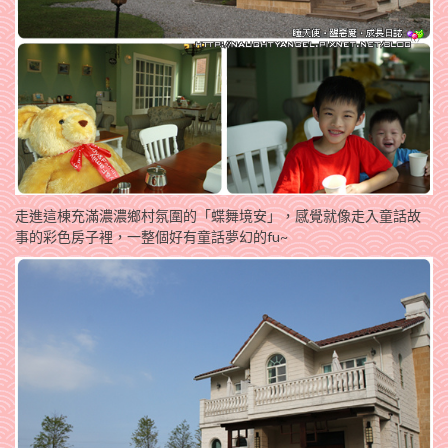
走進這棟充滿濃濃鄉村氛圍的「蝶舞境安」，感覺就像走入童話故
事的彩色房子裡，一整個好有童話夢幻的fu~