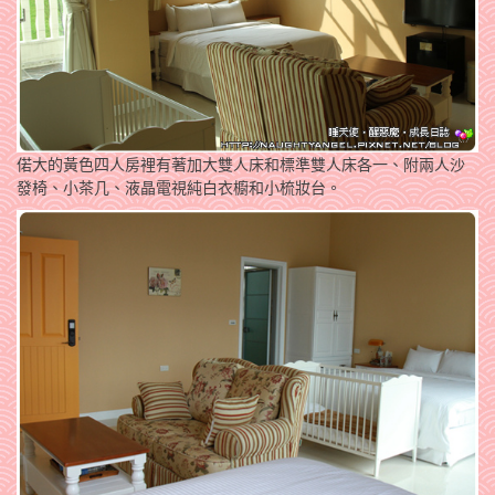
偌大的黃色四人房裡有著加大雙人床和標準雙人床各一、附兩人沙
發椅、小茶几、液晶電視純白衣櫥和小梳妝台。