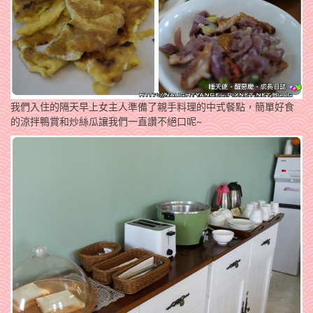
我們入住的隔天早上女主人準備了親手料理的中式餐點，簡單好食
的涼拌鴨賞和炒絲瓜讓我們一直讚不絕口呢~