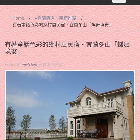
navigation
Home
/
▸宜蘭飯店、民宿推薦
/
有著童話色彩的鄉村風民宿‧宜蘭冬山「蝶舞境安」
有著童話色彩的鄉村風民宿‧宜蘭冬山「蝶舞
境安」
Posted By
me4child
on 2014-09-18