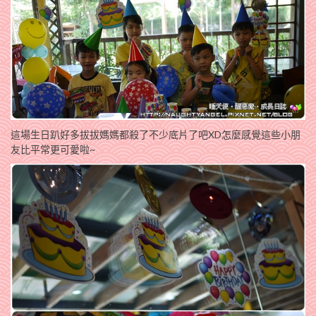
這場生日趴好多拔拔媽媽都殺了不少底片了吧XD怎麼感覺這些小朋
友比平常更可愛啦~