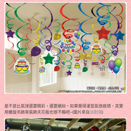
是不是比氣球還要精彩，還要繽紛，如果覺得灌氫氣很麻煩，其實
用螺旋吊飾來裝飾天花板也很不賴吧~(圖片來自
派對城
)