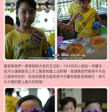
要是像我們一樣舉辦超大型的生日趴，7.8.9月的小朋友一同慶生，
就可以讓壽星別上手工胸章和戴上派對帽，會讓壽星們覺得今天自
己是很特別的，其他的賓客也能知道今日慶祝壽星是哪幾位，並可
以大聲的獻上最大的祝福。