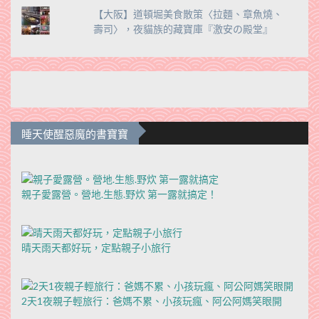
【大阪】道頓堀美食散策〈拉麵、章魚燒、
壽司〉，夜貓族的藏寶庫『激安の殿堂』
睡天使醒惡魔的書寶寶
親子愛露營。營地.生態.野炊 第一露就搞定！
晴天雨天都好玩，定點親子小旅行
2天1夜親子輕旅行：爸媽不累、小孩玩瘋、阿公阿媽笑眼開