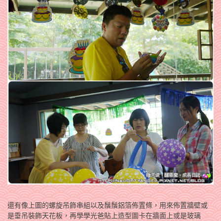
還有像上圖的螺旋吊飾串組以及鬚鬚鋁箔佈置條，用來佈置牆壁或
是垂吊裝飾天花板，再學學光爸貼上造型圖卡在牆面上或是玻璃