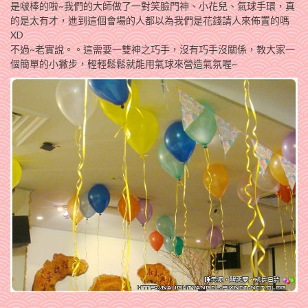
是啵棒的啦~我們的大師做了一對笑臉門神、小花兒、氣球手環，真
的是太有才，進到這個會場的人都以為我們是花錢請人來佈置的嗎
XD
不過~老實說。。這需要一雙神之巧手，沒有巧手沒關係，教大家一
個簡單的小撇步，輕輕鬆鬆就能用氣球來營造氣氛喔~