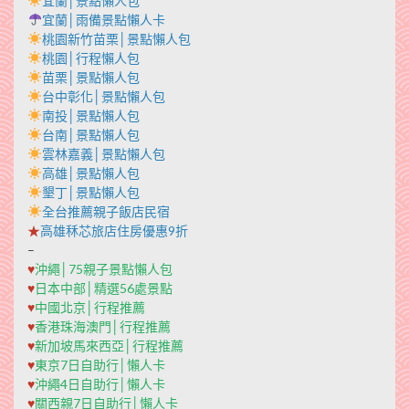
宜蘭│景點懶人包
宜蘭│雨備景點懶人卡
桃園新竹苗栗│景點懶人包
桃園│行程懶人包
苗栗│景點懶人包
台中彰化│景點懶人包
南投│景點懶人包
台南│景點懶人包
雲林嘉義│景點懶人包
高雄│景點懶人包
墾丁│景點懶人包
全台推薦親子飯店民宿
★
高雄秝芯旅店住房優惠9折
–
♥
沖繩│75親子景點懶人包
♥
日本中部│精選56處景點
♥
中國北京│行程推薦
♥
香港珠海澳門│行程推薦
♥
新加坡馬來西亞│行程推薦
♥
東京7日自助行│懶人卡
♥
沖繩4日自助行│懶人卡
♥
關西親7日自助行│懶人卡