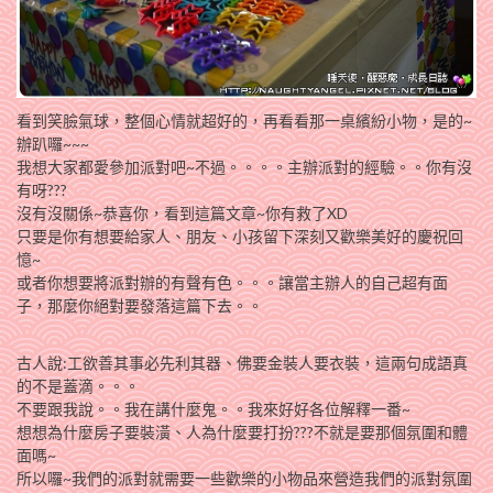
看到笑臉氣球，整個心情就超好的，再看看那一桌繽紛小物，是的~
辦趴囉~~~
我想大家都愛參加派對吧~不過。。。。主辦派對的經驗。。你有沒
有呀???
沒有沒關係~恭喜你，看到這篇文章~你有救了XD
只要是你有想要給家人、朋友、小孩留下深刻又歡樂美好的慶祝回
憶~
或者你想要將派對辦的有聲有色。。。讓當主辦人的自己超有面
子，那麼你絕對要發落這篇下去。。
古人說:工欲善其事必先利其器、佛要金裝人要衣裝，這兩句成語真
的不是蓋滴。。。
不要跟我說。。我在講什麼鬼。。我來好好各位解釋一番~
想想為什麼房子要裝潢、人為什麼要打扮???不就是要那個氛圍和體
面嗎~
所以囉~我們的派對就需要一些歡樂的小物品來營造我們的派對氛圍