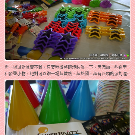
辦一場派對其實不難，只要稍微將環境裝飾一下，再添加一些造型
和發聲小物，絕對可以辦一場超歡熱、超熱鬧、超有派頭的派對喔~