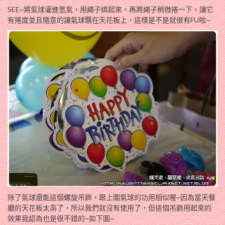
SEE~將氣球灌進氫氣，用繩子綁起來，再將繩子稍微捲一下，讓它
有捲度並且隨意的讓氣球飄在天花板上，這樣是不是就很有FU啦~
除了氣球還能這個螺旋吊飾，跟上圖氣球的功用相似喔~因為當天餐
廳的天花板太高了，所以我們就沒有使用了，但這個吊飾用起來的
效果我認為也是很不錯的~如下圖~