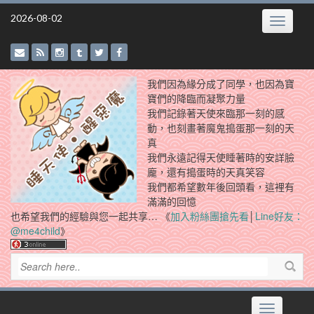
Skip
2026-08-02
Toggle
to
navigatio
content
我們因為緣分成了同學，也因為寶
寶們的降臨而凝聚力量
我們記錄著天使來臨那一刻的感
動，也刻畫著魔鬼搗蛋那一刻的天
真
我們永遠記得天使睡著時的安詳臉
龐，還有搗蛋時的天真笑容
我們都希望數年後回頭看，這裡有
滿滿的回憶
也希望我們的經驗與您一起共享… 《
加入粉絲團搶先看
│
Line好友：
@me4child
》
Toggle