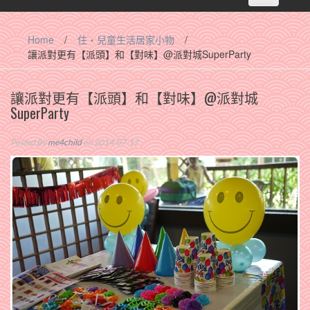
navigation
Home
/
住‧兒童生活居家小物
/
讓派對更有【派頭】和【對味】@派對城SuperParty
讓派對更有【派頭】和【對味】@派對城
SuperParty
Posted By
me4child
on 2014-07-17