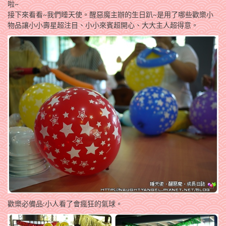
啦~
接下來看看~我們睡天使。醒惡魔主辦的生日趴~是用了哪些歡樂小
物品讓小小壽星超注目、小小來賓超開心、大大主人超得意。
歡樂必備品:小人看了會瘋狂的氣球。