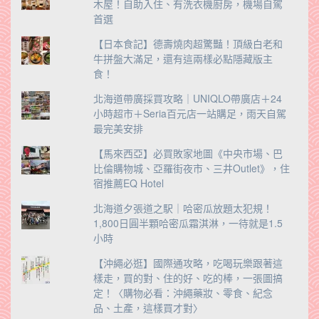
木屋！自助入住、有洗衣機廚房，機場自駕
首選
【日本食記】德壽燒肉超驚豔！頂級白老和
牛拼盤大滿足，還有這兩樣必點隱藏版主
食！
北海道帶廣採買攻略｜UNIQLO帶廣店＋24
小時超市＋Seria百元店一站購足，雨天自駕
最完美安排
【馬來西亞】必買敗家地圖《中央市場、巴
比倫購物城、亞羅街夜市、三井Outlet》，住
宿推薦EQ Hotel
北海道夕張道之駅｜哈密瓜放題太犯規！
1,800日圓半顆哈密瓜霜淇淋，一待就是1.5
小時
【沖繩必逛】國際通攻略，吃喝玩樂跟著這
樣走，買的對、住的好、吃的棒，一張圖搞
定！〈購物必看：沖繩藥妝、零食、紀念
品、土產，這樣買才對〉