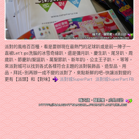
派對的風格百百種，看是要辦現在最熱門的足球趴或是前一陣子一
直被Let’t go洗腦的冰雪奇緣趴，還是彌月趴、慶生趴、尾牙趴、周
歲趴、節慶趴(聖誕趴、萬聖節趴、新年趴)、公主王子趴。。等等，
來派對城可以找到各式各樣符合主題的派對裝飾品、造型品、用
品，拜託~別再辦一成不變的派對了，來點新鮮的吧~快讓派對變的
更有【派頭】和【對味】
派對城SuperPart
派對城SuperPart FB