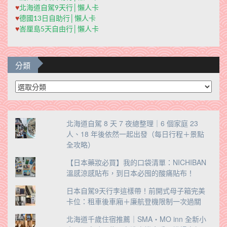
♥
北海道自駕9天行│懶人卡
♥
德國13日自助行│懶人卡
♥
峇厘島5天自由行│懶人卡
分類
分
類
北海道自駕 8 天 7 夜總整理｜6 個家庭 23
人、18 年後依然一起出發（每日行程＋景點
全攻略）
【日本藥妝必買】我的口袋清單：NICHIBAN
溫感涼感貼布，到日本必囤的酸痛貼布！
日本自駕9天行李這樣帶！前開式母子箱完美
卡位：租車後車廂＋廉航登機限制一次過關
北海道千歲住宿推薦｜SMA・MO inn 全新小