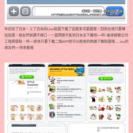
年初去了日本，上了日本的Line貼圖下載了這麼多可愛圖案，回到台灣只要傳
這些圖，朋友們就讚不絕口，一直問總不能到日本去下載吧~~呵~後來經敝公司
工程師提點，呵~~原來只要下載二個APP就可以輕易的跨國下載貼圖哦……ios的
朋友們~~快來看哦