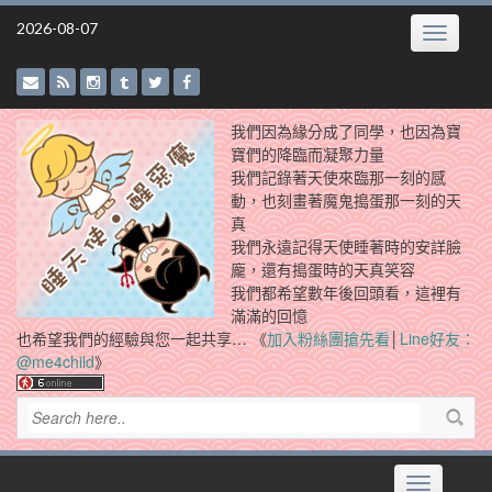
Skip
2026-08-07
Toggle
to
navigatio
content
我們因為緣分成了同學，也因為寶
寶們的降臨而凝聚力量
我們記錄著天使來臨那一刻的感
動，也刻畫著魔鬼搗蛋那一刻的天
真
我們永遠記得天使睡著時的安詳臉
龐，還有搗蛋時的天真笑容
我們都希望數年後回頭看，這裡有
滿滿的回憶
也希望我們的經驗與您一起共享… 《
加入粉絲團搶先看
│
Line好友：
@me4child
》
Toggle