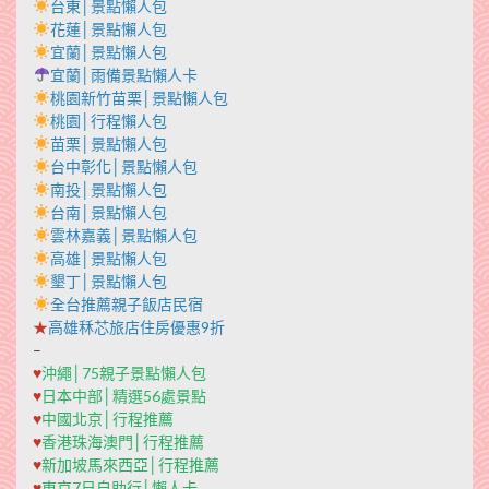
台東│景點懶人包
花蓮│景點懶人包
宜蘭│景點懶人包
宜蘭│雨備景點懶人卡
桃園新竹苗栗│景點懶人包
桃園│行程懶人包
苗栗│景點懶人包
台中彰化│景點懶人包
南投│景點懶人包
台南│景點懶人包
雲林嘉義│景點懶人包
高雄│景點懶人包
墾丁│景點懶人包
全台推薦親子飯店民宿
★
高雄秝芯旅店住房優惠9折
–
♥
沖繩│75親子景點懶人包
♥
日本中部│精選56處景點
♥
中國北京│行程推薦
♥
香港珠海澳門│行程推薦
♥
新加坡馬來西亞│行程推薦
♥
東京7日自助行│懶人卡