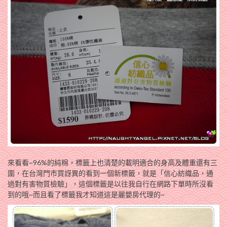
來看看~96%的純棉，標籤上也清楚的載明適合的身高及體重還有三
圍，在台灣門市買訝異的看到一個新標籤，就是「信心紡織品，通
過對有害物質檢驗」，這個標籤是以往我自行在網路下單時所沒看
到的哦~而且看了標籤我才知道這是麗嬰房代理的~