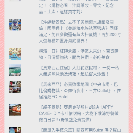
定！〈購物必看：沖繩藥妝、零食、紀念
品、土產，這樣買才對〉
【沖繩新景點】去不了美麗海水族館沒關
係！國際通上《美麗海水族館直營店》同樣
滿足，免費參觀還有超大扭蛋機！再加200吋
大螢幕猶如置身海底世界！
橫濱一日》紅磚倉庫、港區未來21、百貨購
物、日清博物館、關內住宿、必吃美食
【馬來西亞住宿】大紅花渡假村， 一房一私
人無邊際泳池及烤箱，超私密大沙灘！
【馬來西亞】必買敗家地圖《中央市場、巴
比倫購物城、亞羅街夜市、三井Outlet》，住
宿推薦EQ Hotel
【親子景點】亞尼克夢想村2號店HAPPY
CAKE~ DIY卡哇依甜點、大樹下乘涼野餐做
做白日夢!! (野餐墊免費提供)
【簡單入手概念篇】關西可用Suica 嗎？嵐山