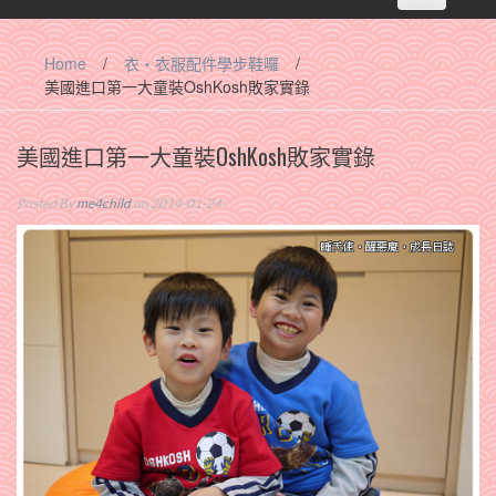
navigation
Home
/
衣‧衣服配件學步鞋囉
/
美國進口第一大童裝OshKosh敗家實錄
美國進口第一大童裝OshKosh敗家實錄
Posted By
me4child
on 2014-01-24