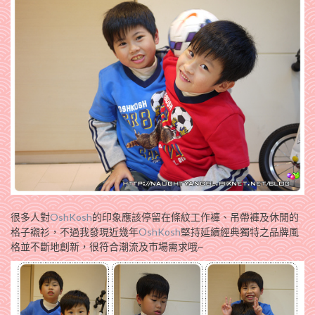
很多人對
OshKosh
的印象應該停留在條紋工作褲、吊帶褲及休閒的
格子襯衫，不過我發現近幾年
OshKosh
堅持延續經典獨特之品牌風
格並不斷地創新，很符合潮流及市場需求哦~