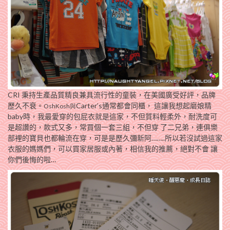
CRI 秉持生產品質精良兼具流行性的童裝，在美國廣受好評，品牌
歷久不衰。
Carter’s通常都會同櫃， 這讓我想起磨娘精
OshKosh與
baby時，我最愛穿的包屁衣就是這家，不但質料輕柔外，耐洗度可
是超讚的，款式又多，常買個一套三組，不但穿 了二兄弟，連俱樂
部裡的寶貝也都輪流在穿，可是是歷久彌新阿……..所以若沒試過這家
衣服的媽媽們，可以買家居服或內著，相信我的推薦，絕對不會 讓
你們後悔的啦…