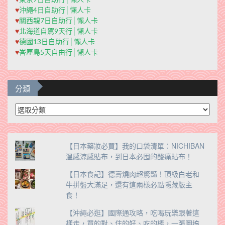
♥
沖繩4日自助行│懶人卡
♥
關西親7日自助行│懶人卡
♥
北海道自駕9天行│懶人卡
♥
德國13日自助行│懶人卡
♥
峇厘島5天自由行│懶人卡
分類
分
類
【日本藥妝必買】我的口袋清單：NICHIBAN
溫感涼感貼布，到日本必囤的酸痛貼布！
【日本食記】德壽燒肉超驚豔！頂級白老和
牛拼盤大滿足，還有這兩樣必點隱藏版主
食！
【沖繩必逛】國際通攻略，吃喝玩樂跟著這
樣走，買的對、住的好、吃的棒，一張圖搞