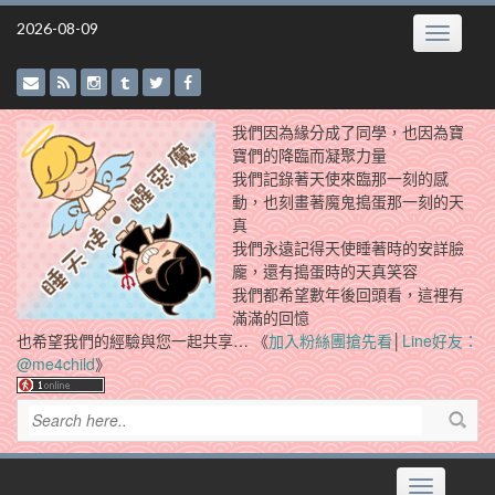
Skip
2026-08-09
Toggle
to
navigatio
content
我們因為緣分成了同學，也因為寶
寶們的降臨而凝聚力量
我們記錄著天使來臨那一刻的感
動，也刻畫著魔鬼搗蛋那一刻的天
真
我們永遠記得天使睡著時的安詳臉
龐，還有搗蛋時的天真笑容
我們都希望數年後回頭看，這裡有
滿滿的回憶
也希望我們的經驗與您一起共享… 《
加入粉絲團搶先看
│
Line好友：
@me4child
》
Toggle