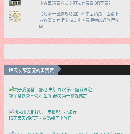
小火車購買方式？觀光套票買OR不買?
【淡水一日遊攻略圖】不走回頭路！古蹟下
坡散策 x 老街夕陽美食，最順暢的輕旅行攻
略
睡天使醒惡魔的書寶寶
親子愛露營。營地.生態.野炊 第一露就搞定！
晴天雨天都好玩，定點親子小旅行