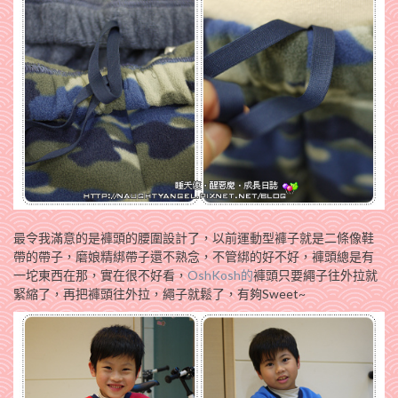
最令我滿意的是褲頭的腰圍設計了，以前運動型褲子就是二條像鞋
帶的帶子，磨娘精綁帶子還不熟念，不管綁的好不好，褲頭總是有
一坨東西在那，實在很不好看，
OshKosh的
褲頭只要繩子往外拉就
緊縮了，再把褲頭往外拉，繩子就鬆了，有夠Sweet~