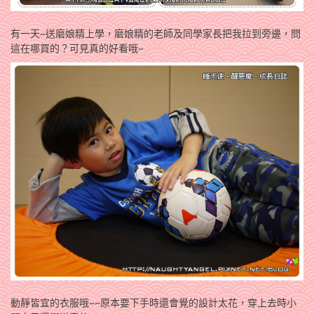
有一天~送磨娘精上學，磨娘精的老師及同學家長把我拉到旁邊，問
這在哪買的？可見真的好看哦~
動靜皆宜的衣服哦~~原本要下手時還會覺的設計太花，穿上去時小