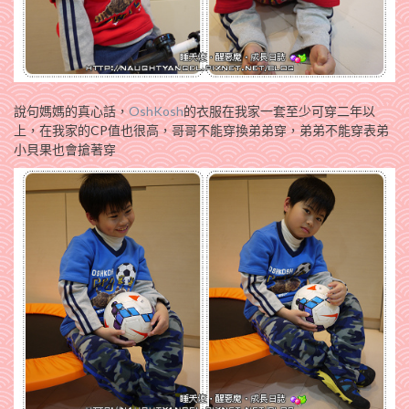
說句媽媽的真心話，
OshKosh
的衣服在我家一套至少可穿二年以
上，在我家的CP值也很高，哥哥不能穿換弟弟穿，弟弟不能穿表弟
小貝果也會搶著穿