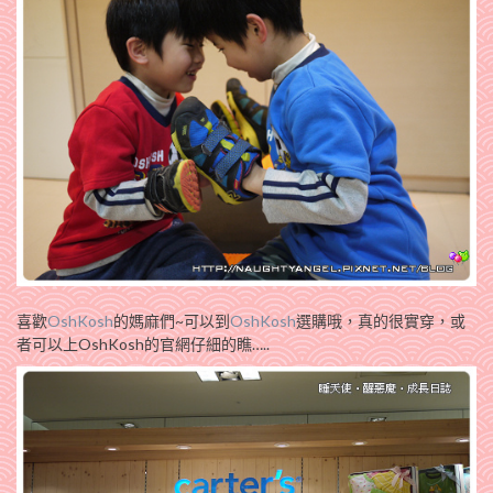
喜歡
OshKosh
的媽麻們~可以到
OshKosh
選購哦，真的很實穿，或
者可以上OshKosh的官網仔細的瞧…..