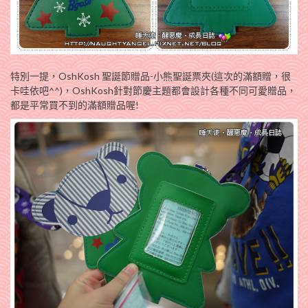
特別一提，OshKosh 聖誕節贈品-小熊聖誕票夾(這次的滿額贈，很
卡哇依吧^^)，OshKosh針對節慶主題都會設計各種不同可愛贈品，
都是平常買不到的滿額贈品喔!