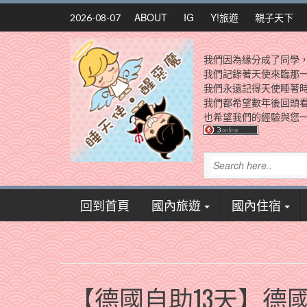
Skip
ABOUT
IG
Y!旅遊
親子天下
2026-08-07
to
content
我們因為緣分成了同學
我們記錄著天使來臨那
我們永遠記得天使睡著
我們都希望數年後回頭
也希望我們的經驗與您一
回到首頁
國內旅遊
國內住宿
【德國自助13天】德國最高