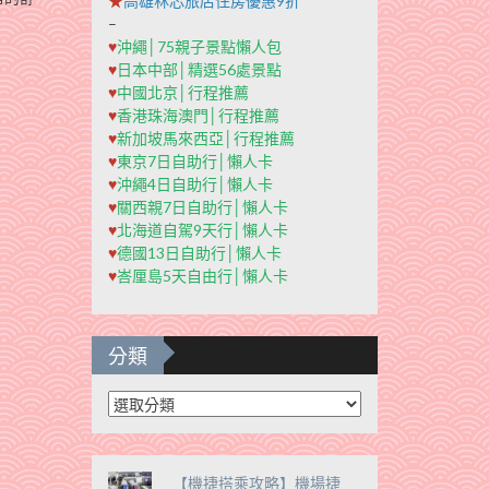
★
高雄秝芯旅店住房優惠9折
–
♥
沖繩│75親子景點懶人包
♥
日本中部│精選56處景點
♥
中國北京│行程推薦
♥
香港珠海澳門│行程推薦
♥
新加坡馬來西亞│行程推薦
♥
東京7日自助行│懶人卡
♥
沖繩4日自助行│懶人卡
♥
關西親7日自助行│懶人卡
♥
北海道自駕9天行│懶人卡
♥
德國13日自助行│懶人卡
♥
峇厘島5天自由行│懶人卡
分類
分
類
【機捷搭乘攻略】機場捷