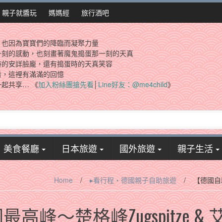
親子就醬玩
媽媽經
旅行酒吧
，也因為寶寶們的降臨而凝聚力量
一刻的感動，也刻畫著魔鬼搗蛋那一刻的天真
時的安詳臉龐，還有搗蛋時的天真笑容
看，這裡有滿滿的回憶
起共享… 《
加入粉絲團搶先看
│
Line好友：@me4child
》
美食餐廳
日本旅遊
國外旅遊
親子生活
Home
/
▸看行程‧德國親子自助旅遊
/
【德國自助
峰～楚格峰Zugspitze & 