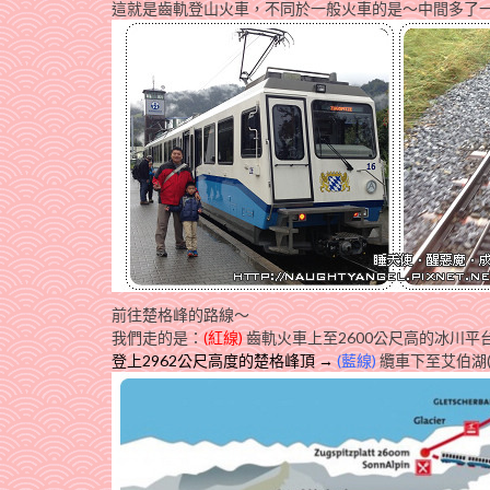
這就是齒軌登山火車，不同於一般火車的是～中間多了一
前往楚格峰的路線～
我們走的是：
(紅線)
齒軌火車上至2600公尺高的冰川平台終點站(
登上2962公尺高度的楚格峰頂 →
(藍線)
纜車下至艾伯湖(Ei