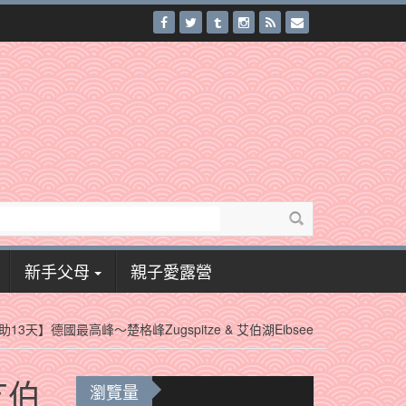
新手父母
親子愛露營
13天】德國最高峰～楚格峰Zugspitze & 艾伯湖Eibsee
艾伯
瀏覽量