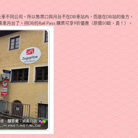
火車不同公司，所以售票口與月台不在DB車站內，而是在DB站的後方，
乘車月台了。持DB的Rail Pass 購票可享9折優惠（原價50歐，貴！）。