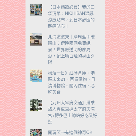
【日本藥妝必買】我的口
袋清單：NICHIBAN溫感
涼感貼布，到日本必囤的
酸痛貼布！
北海道道東｜摩周藍＋硫
磺山：傍晚兩個免費絕
景！世界級透明的摩周
湖，配上噴白煙的裸山夕
陽
橫濱一日》紅磚倉庫、港
區未來21、百貨購物、日
清博物館、關內住宿、必
吃美食
【九州太宰府交通】搭乘
旅人專車直達太宰府天滿
宮+博多巴士總站好吃又好
逛
開玩笑～有這個神奇OK