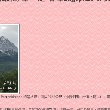
artenkirchen 的楚格峰，海拔2962公尺（小我們玉山一截，呵….），
但我們很喜歡這間，老闆巧妙運用空間，還有一間小廚房及餐桌，整體非