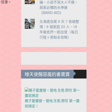
繃，小孩不哭大人不痛，
一班車。
居家必備防水神器
《BAND-AID》
北海道自駕 8 天 7 夜總整
理｜6 個家庭 23 人、18
年後依然一起出發（每日
行程＋景點全攻略）
睡天使醒惡魔的書寶寶
親子愛露營。營地.生態.野炊 第一露
就搞定！