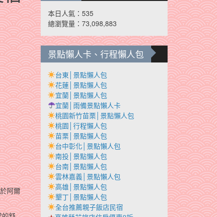
本日人氣：535
總瀏覽量：73,098,883
景點懶人卡、行程懶人包
台東│景點懶人包
花蓮│景點懶人包
宜蘭│景點懶人包
宜蘭│雨備景點懶人卡
桃園新竹苗栗│景點懶人包
桃園│行程懶人包
苗栗│景點懶人包
台中彰化│景點懶人包
南投│景點懶人包
台南│景點懶人包
雲林嘉義│景點懶人包
高雄│景點懶人包
屬於阿爾
墾丁│景點懶人包
全台推薦親子飯店民宿
常的舒