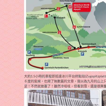
大約1.5小時的車程即抵達冰川平台終點站(Zugspit
６度的氣候，也爬了無數篇的文章，我以為九月的山上只有
足！不然就挫塞了！雖然冷吱吱，但看到雪，還是很興奮的啦