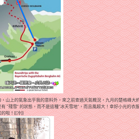
zplatt)，山上的氣象出乎我的意料外，來之前查過天氣概況，九月的楚格峰大
 “殘雪” 的狀態，而不是這種”冰天雪地”，而且風超大！幸好小光的衣
！{{冷}}