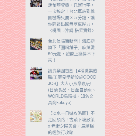
運預辦登機、託運行李，
一次搞定！台北車站到桃
園機場只要３５分鐘，讓
你輕鬆出國無塞車壓力。
〈桃園→沖繩 搭乘實錄〉
台北信陽街新開！海底撈
旗下「圈粉舖子」麻辣燙
50元起，酸辣上癮停不下
來！
讀賣樂園首創【4種職業體
驗/工廠見學新設施GOOD
JOB】大人小孩樂瘋玩!!
(日清食品、日產自動車、
WORLD島精機、知名文
具商kokuyo)
【淡水一日遊攻略圖】不
走回頭路！古蹟下坡散策
x 老街夕陽美食，最順暢
的輕旅行攻略