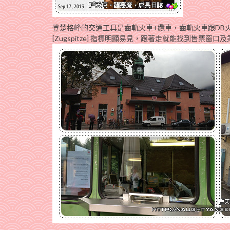
登楚格峰的交通工具是齒軌火車+纜車，齒軌火車跟DB
[Zugspitze] 指標明顯易見，跟著走就能找到售票窗口及