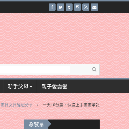
新手父母
親子愛露營
‧畫具文具經驗分享
/
一天10分鐘‧快速上手畫畫筆記
瀏覽量