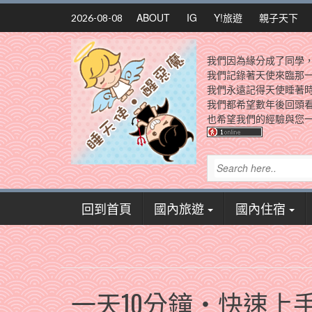
Skip
ABOUT
IG
Y!旅遊
親子天下
2026-08-08
to
content
我們因為緣分成了同學
我們記錄著天使來臨那
我們永遠記得天使睡著
我們都希望數年後回頭
也希望我們的經驗與您一
回到首頁
國內旅遊
國內住宿
一天10分鐘‧快速上