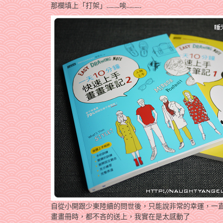
那欄填上「打架」……..唉………
自從小開跟少東陸續的問世後，只能說非常的幸運，一
畫畫冊時，都不吝的送上，我實在是太感動了