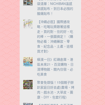
袋清單：NICHIBAN溫感
涼感貼布，到日本必囤的
酸痛貼布！
【沖繩必逛】國際通攻
略，吃喝玩樂跟著這樣
走，買的對、住的好、吃
的棒，一張圖搞定！〈購
物必看：沖繩藥妝、零
食、紀念品、土產，這樣
買才對〉
橫濱一日》紅磚倉庫、港
區未來21、百貨購物、日
清博物館、關內住宿、必
吃美食
聚會免煩惱！15個親子辦
趴家庭日好去處(農場、烤
肉、戲水池、大草皮、團
康、DIY、包套行程)