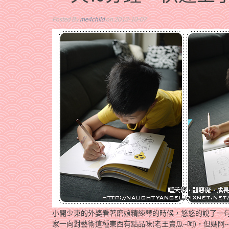
Posted By
me4child
on 2013-10-07
小開少東的外婆看著磨娘精練琴的時候，悠悠的說了一
家一向對藝術這種東西有點品味(老王賣瓜~呵)，但媽