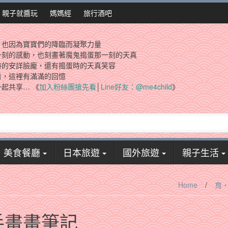
親子就醬玩
媽媽經
旅行酒吧
，也因為寶寶們的降臨而凝聚力量
一刻的感動，也刻畫著魔鬼搗蛋那一刻的天真
時的安詳臉龐，還有搗蛋時的天真笑容
看，這裡有滿滿的回憶
起共享… 《
加入粉絲團搶先看
│
Line好友：@me4child
》
美食餐廳
日本旅遊
國外旅遊
親子生活
Home
/
育
手畫畫筆記