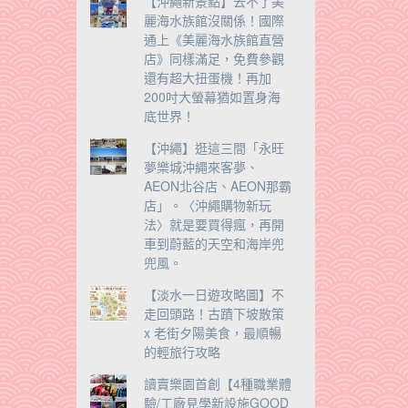
【沖繩新景點】去不了美
麗海水族館沒關係！國際
通上《美麗海水族館直營
店》同樣滿足，免費參觀
還有超大扭蛋機！再加
200吋大螢幕猶如置身海
底世界！
【沖繩】逛這三間「永旺
夢樂城沖繩來客夢、
AEON北谷店、AEON那霸
店」。〈沖繩購物新玩
法〉就是要買得瘋，再開
車到蔚藍的天空和海岸兜
兜風。
【淡水一日遊攻略圖】不
走回頭路！古蹟下坡散策
x 老街夕陽美食，最順暢
的輕旅行攻略
讀賣樂園首創【4種職業體
驗/工廠見學新設施GOOD