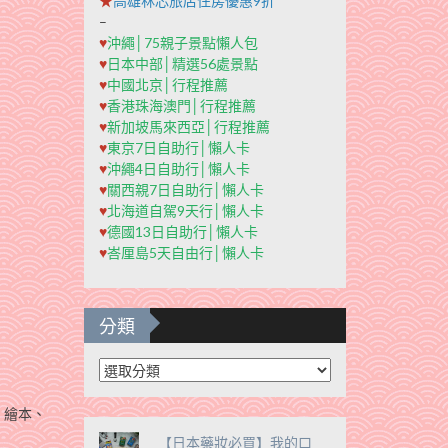
★
高雄秝芯旅店住房優惠9折
–
♥
沖繩│75親子景點懶人包
♥
日本中部│精選56處景點
♥
中國北京│行程推薦
♥
香港珠海澳門│行程推薦
♥
新加坡馬來西亞│行程推薦
♥
東京7日自助行│懶人卡
♥
沖繩4日自助行│懶人卡
♥
關西親7日自助行│懶人卡
♥
北海道自駕9天行│懶人卡
♥
德國13日自助行│懶人卡
♥
峇厘島5天自由行│懶人卡
分類
分
類
、繪本、
【日本藥妝必買】我的口