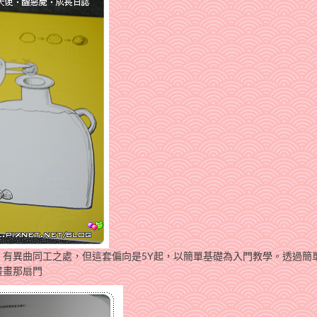
」有異曲同工之處，但這套偏向是5Y起，以簡單基礎為入門教學。透過簡
畫畫那扇門