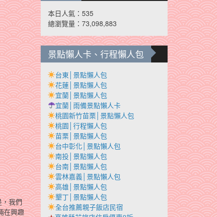
本日人氣：535
總瀏覽量：73,098,883
景點懶人卡、行程懶人包
台東│景點懶人包
花蓮│景點懶人包
宜蘭│景點懶人包
宜蘭│雨備景點懶人卡
桃園新竹苗栗│景點懶人包
桃園│行程懶人包
苗栗│景點懶人包
台中彰化│景點懶人包
南投│景點懶人包
台南│景點懶人包
雲林嘉義│景點懶人包
高雄│景點懶人包
墾丁│景點懶人包
是，我們
全台推薦親子飯店民宿
倆在興趣