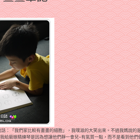
句話：「我們家比較有畫畫的細胞」，我噗滋的大笑出來。不過我媽說的
阿~我給磨娘精練琴是因為想讓他們靜一會兒~有氣質一點，而不是看到他們