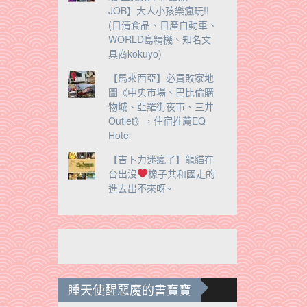
JOB】大人小孩樂瘋玩!!
(日清食品、日產自動車、
WORLD島精機、知名文
具商kokuyo)
【馬來西亞】必買敗家地
圖《中央市場、巴比倫購
物城、亞羅街夜市、三井
Outlet》，住宿推薦EQ
Hotel
【吉卜力迷瘋了】龍貓在
台出沒
橡子共和國走的
進去出不來呀~
睡天使醒惡魔的書寶寶