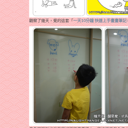
觀察了幾天，覺的這套「
一天10分鐘 快速上手畫畫筆記 (