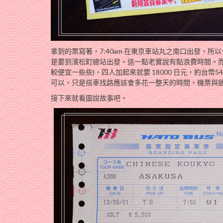
拿到的票寫著，7:40am 在東京車站丸之南口出發，
是要到濱松町總站出發。這一點老實說有點浪費時間。而且
較便宜一些些)，四人加起來就要 18000 日元，約台幣
可以，只是搭車找路應該會多花一整天的時間，機票與
接下來就看圖說故事吧。