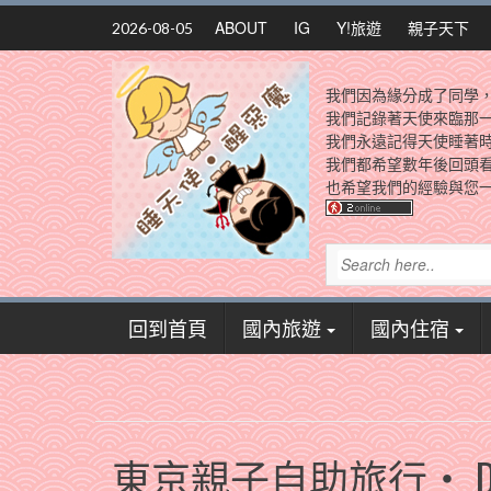
Skip
ABOUT
IG
Y!旅遊
親子天下
2026-08-05
to
content
我們因為緣分成了同學
我們記錄著天使來臨那
我們永遠記得天使睡著
我們都希望數年後回頭
也希望我們的經驗與您一
回到首頁
國內旅遊
國內住宿
東京親子自助旅行‧ D