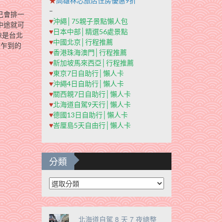
★
高雄秝芯旅店住房優惠9折
–
己會排一
♥
沖繩│75親子景點懶人包
中途就可
♥
日本中部│精選56處景點
像是台北
♥
中國北京│行程推薦
來乍到的
♥
香港珠海澳門│行程推薦
♥
新加坡馬來西亞│行程推薦
♥
東京7日自助行│懶人卡
♥
沖繩4日自助行│懶人卡
♥
關西親7日自助行│懶人卡
♥
北海道自駕9天行│懶人卡
♥
德國13日自助行│懶人卡
♥
峇厘島5天自由行│懶人卡
分類
分
類
北海道自駕 8 天 7 夜總整