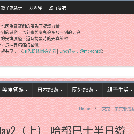
親子就醬玩
媽媽經
旅行酒吧
，也因為寶寶們的降臨而凝聚力量
一刻的感動，也刻畫著魔鬼搗蛋那一刻的天真
時的安詳臉龐，還有搗蛋時的天真笑容
看，這裡有滿滿的回憶
起共享… 《
加入粉絲團搶先看
│
Line好友：@me4child
》
美食餐廳
日本旅遊
國外旅遊
親子生活
Home
/
•東京‧東京都景
ay2（上） 哈都巴士半日遊