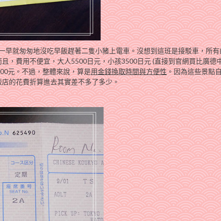
所以一早就匆匆地沒吃早飯趕著二隻小豬上電車。沒想到這班是接駁車，所
，費用不便宜，大人5500日元，小孩3500日元 (直接到官網買比廣德
5400元。不過，整體來說，算是
用金錢換取時間與方便性
。因為這些景點
飯店的花費折算進去其實差不多了多少。