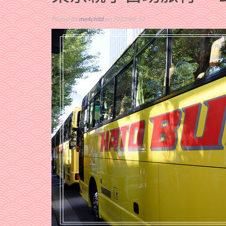
Posted By
me4child
on 2013-09-17