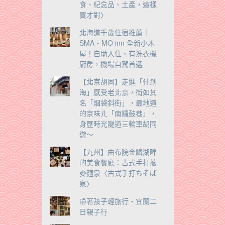
食、紀念品、土產，這樣
買才對〉
北海道千歲住宿推薦｜
SMA・MO inn 全新小木
屋！自助入住、有洗衣機
廚房，機場自駕首選
【北京胡同】走進「什剎
海」感受老北京，街如其
名「烟袋斜街」，最地道
的京味ㄦ「南鑼鼓巷」，
身歷時光隧道三輪車胡同
遊～
【九州】由布院金鱗湖畔
的美食餐廳：古式手打蕎
麥麵泉〈古式手打ちそば
泉〉
帶著孩子輕旅行‧宜蘭二
日親子行