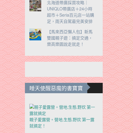
北海道帶廣採買攻略｜
UNIQLO帶廣店＋24小時
超市＋Seria百元店一站購
足，雨天自駕最完美安排
【馬來西亞懶人包】新馬
雙國親子遊：搞定交通，
樂高樂園說走就走！
睡天使醒惡魔的書寶寶
親子愛露營。營地.生態.野炊 第一露
就搞定！