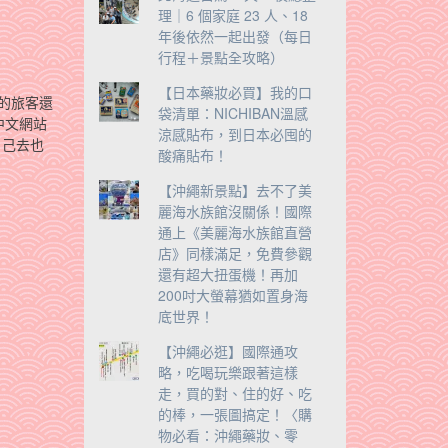
理｜6 個家庭 23 人、18
年後依然一起出發（每日
行程＋景點全攻略）
【日本藥妝必買】我的口
有的旅客還
袋清單：NICHIBAN溫感
中文網站
涼感貼布，到日本必囤的
自己去也
酸痛貼布！
【沖繩新景點】去不了美
麗海水族館沒關係！國際
通上《美麗海水族館直營
店》同樣滿足，免費參觀
還有超大扭蛋機！再加
200吋大螢幕猶如置身海
底世界！
【沖繩必逛】國際通攻
略，吃喝玩樂跟著這樣
走，買的對、住的好、吃
的棒，一張圖搞定！〈購
物必看：沖繩藥妝、零