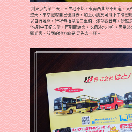
到東京的第二天，人生地不熟，東南西北都不知道，又
整天，東京鐵塔自己也能去，加上小朋友可能下午會想
以自行離開。行程包括皇居二重橋，淺草觀音寺，螃蟹
“先到中正紀念堂，再到關渡宮，吃個淡水小吃，再坐淡
觀光客，該到的地方總是 要先去一樣。