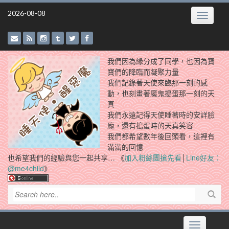
Skip
2026-08-08
Toggle
to
navigatio
content
我們因為緣分成了同學，也因為寶
寶們的降臨而凝聚力量
我們記錄著天使來臨那一刻的感
動，也刻畫著魔鬼搗蛋那一刻的天
真
我們永遠記得天使睡著時的安詳臉
龐，還有搗蛋時的天真笑容
我們都希望數年後回頭看，這裡有
滿滿的回憶
也希望我們的經驗與您一起共享… 《
加入粉絲團搶先看
│
Line好友：
@me4child
》
Toggle