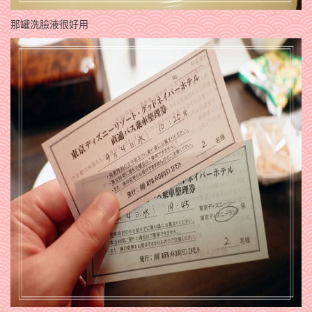
那罐洗臉液很好用