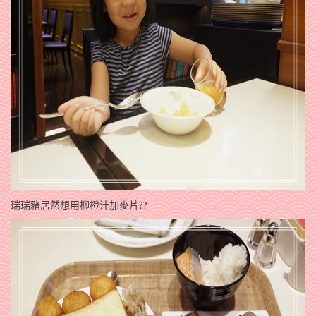
瑞瑞豬居然想用柳橙汁加麥片??