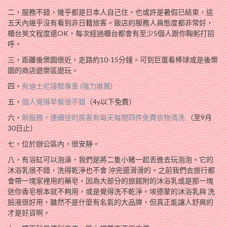
二，服務不錯，幾乎都是日本人自己住，也或許是暑假已結束，這
五天內幾乎沒有看到非日籍旅客。飯店的服務人員態度都非常好，
櫃台英文程度還OK。每次經過櫃台都會有至少5個人跟你鞠躬打招
呼。
三，距離後樂園很近，走路約10-15分鐘。可到巨蛋看棒球或是後樂
園的商店遊樂區遊玩。
四，
有迪士尼接駁專車 (強力推薦)
五，
個人覺得早餐很不錯
（4y以下免費）
六，
新服務，連續住的房客有每天每間四件免費衣物清洗
（至9月
30日止）
七，位於辦公區內，很安靜。
八，有浴缸可以泡澡，我們是將二隻小豬一起丟進去玩泡泡。它的
沐浴乳很不錯，洗得乾淨也不會 沖完還滑滑的。之前我們去旅行都
會帶一塊家裡用的藥皂，因為大部分的旅館附的沐浴乳或是那一塊
迷你香皂根本就不夠用，或是覺得洗不乾淨。埃德蒙的沐浴乳與 洗
臉液很好用，雖然不是什麼有名氣的大品牌，但真正能讓人舒爽的
才是好貨啊。