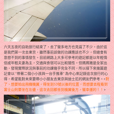
六天五夜的自助旅行結束了，去了蠻多地方也見識了不少。由於這
是我們第一次去東京，雖然事前該做的功課應該也不少，但總會有
意想不到的事情發生。目前網路上大多可參考的遊記都是以年輕情
侶或年輕夫妻為主，交通與食宿可以比較隨性。但媽媽豬是全家出
動，發現實際狀況與事前的功課幾乎完全不同，所以接下來幾篇遊
記會以 “帶著二個小小孩與一台手推車” 為中心來記錄這次旅行的心
得，希望能對未來要帶小小朋友去東京與迪士尼的網友們參考。<
對
了，想要拍出飛機機翼，得坐到53號以後的位置，而想要去程看到
富士山則要坐在左邊，這次去回都坐到機翼後方，蠻幸運的！！
>