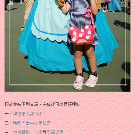
預計會有下列文章，完成後可以直接連結
一，
埃德蒙大都市酒店
二，
哈都巴士中文半日遊
三，
東京鐵塔，台場
與
樂高樂園