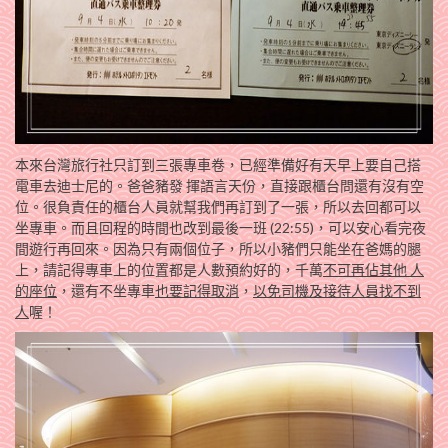
本來台灣旅行社只訂到三張專車卷，已經準備好有天早上要自己搭
電車去迪士尼的。爸爸豬發 揮語言天份，直接跟櫃台問還有沒有空
位。很負責任的櫃台人員就幫我們再訂到了一張，所以去回都可以
坐專車。而且回程的時間也改到最後一班 (22:55)，可以安心看完夜
間遊行再回來。因為只有兩個位子，所以小豬們只能坐在爸媽的腿
上，請記得專車上的位置都是人數預約好的，千萬
不可再佔其他 人
的座位
，還有不坐專車
也要記得取消
，
以免司機及接待人員找不到
人
喔！