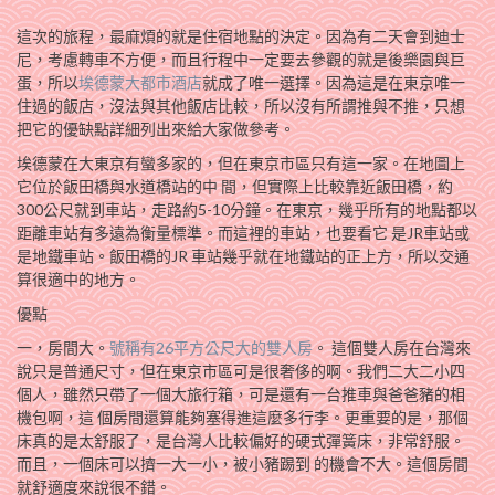
這次的旅程，最麻煩的就是住宿地點的決定。因為有二天會到迪士
尼，考慮轉車不方便，而且行程中一定要去參觀的就是後樂園與巨
蛋，所以
埃德蒙大都市酒店
就成了唯一選擇。因為這是在東京唯一
住過的飯店，沒法與其他飯店比較，所以沒有所謂推與不推，只想
把它的優缺點詳細列出來給大家做參考。
埃德蒙在大東京有蠻多家的，但在東京市區只有這一家。在地圖上
它位於飯田橋與水道橋站的中 間，但實際上比較靠近飯田橋，約
300公尺就到車站，走路約5-10分鐘。在東京，幾乎所有的地點都以
距離車站有多遠為衡量標準。而這裡的車站，也要看它 是JR車站或
是地鐵車站。飯田橋的JR 車站幾乎就在地鐵站的正上方，所以交通
算很適中的地方。
優點
一，房間大。
號稱有26平方公尺大的雙人房
。 這個雙人房在台灣來
說只是普通尺寸，但在東京市區可是很奢侈的啊。我們二大二小四
個人，雖然只帶了一個大旅行箱，可是還有一台推車與爸爸豬的相
機包啊，這 個房間還算能夠塞得進這麼多行李。更重要的是，那個
床真的是太舒服了，是台灣人比較偏好的硬式彈簧床，非常舒服。
而且，一個床可以擠一大一小，被小豬踢到 的機會不大。這個房間
就舒適度來說很不錯。