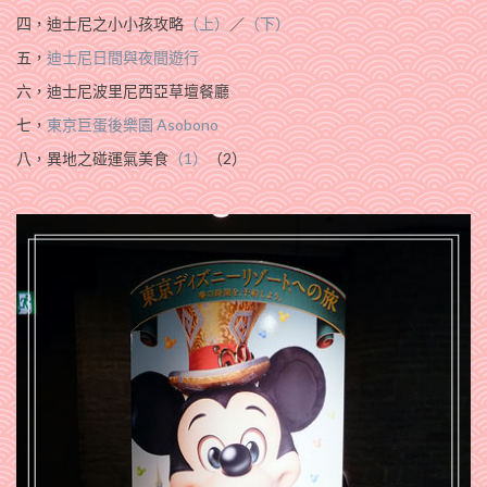
四，迪士尼之小小孩攻略
（上）
／
（下）
五，
迪士尼日間與夜間遊行
六，迪士尼波里尼西亞草壇餐廳
七，
東京巨蛋後樂園 Asobono
八，異地之碰運氣美食
（1）
（2）