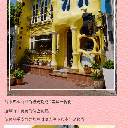
台中五權西四街被規劃成 “無煙一條街”,
這條街上滿滿的特色餐廳,
每間都爭奇鬥艷的吸引路人停下腳步佇足觀賞