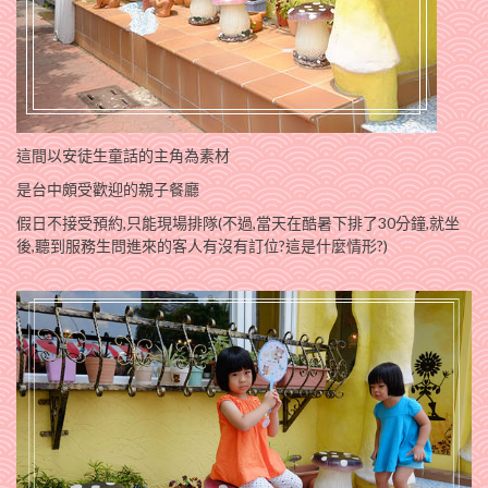
這間以安徒生童話的主角為素材
是台中頗受歡迎的親子餐廳
假日不接受預約,只能現場排隊(不過,當天在酷暑下排了30分鐘,就坐
後,聽到服務生問進來的客人有沒有訂位?這是什麼情形?)