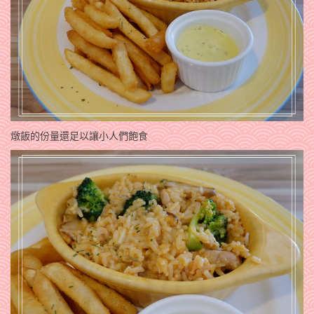
燉飯的份量還足以讓小人們飽食