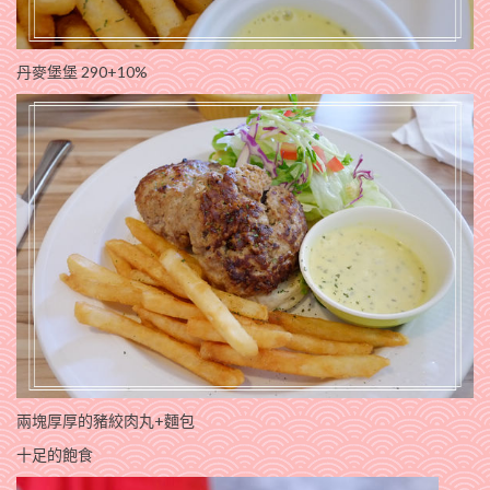
丹麥堡堡 290+10%
兩塊厚厚的豬絞肉丸+麵包
十足的飽食