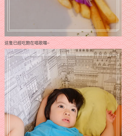
這隻已經吃飽在唱歌囉~