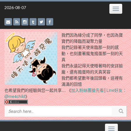
Skip
2026-08-07
Toggle
to
navigatio
content
我們因為緣分成了同學，也因為寶
寶們的降臨而凝聚力量
我們記錄著天使來臨那一刻的感
動，也刻畫著魔鬼搗蛋那一刻的天
真
我們永遠記得天使睡著時的安詳臉
龐，還有搗蛋時的天真笑容
我們都希望數年後回頭看，這裡有
滿滿的回憶
也希望我們的經驗與您一起共享… 《
加入粉絲團搶先看
│
Line好友：
@me4child
》
Toggle