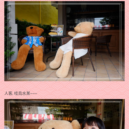
人客, 哇烏水某~~~