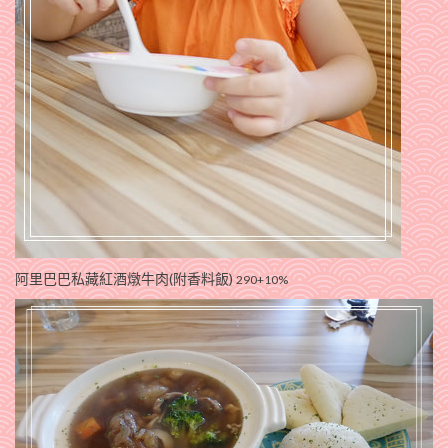
阿里巴巴私藏紅酒燉牛肉(附香料飯)
290+10%