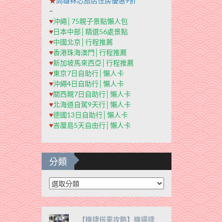
★
高雄秝芯旅店住房優惠9折
–
♥
沖繩│75親子景點懶人包
♥
日本中部│精選56處景點
♥
中國北京│行程推薦
♥
香港珠海澳門│行程推薦
♥
新加坡馬來西亞│行程推薦
♥
東京7日自助行│懶人卡
♥
沖繩4日自助行│懶人卡
♥
關西親7日自助行│懶人卡
♥
北海道自駕9天行│懶人卡
♥
德國13日自助行│懶人卡
♥
峇厘島5天自由行│懶人卡
分類
分
類
【機捷搭乘攻略】機場捷