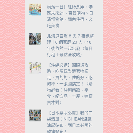
橫濱一日》紅磚倉庫、港
區未來21、百貨購物、日
清博物館、關內住宿、必
。
吃美食
北海道自駕 8 天 7 夜總整
理｜6 個家庭 23 人、18
年後依然一起出發（每日
行程＋景點全攻略）
【沖繩必逛】國際通攻
略，吃喝玩樂跟著這樣
走，買的對、住的好、吃
的棒，一張圖搞定！〈購
物必看：沖繩藥妝、零
食、紀念品、土產，這樣
買才對〉
【日本藥妝必買】我的口
袋清單：NICHIBAN溫感
涼感貼布，到日本必囤的
酸痛貼布！