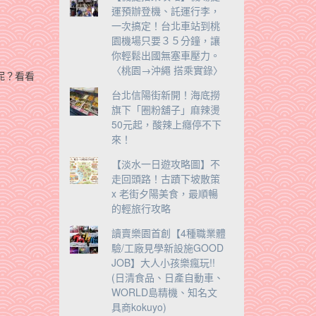
運預辦登機、託運行李，
一次搞定！台北車站到桃
園機場只要３５分鐘，讓
你輕鬆出國無塞車壓力。
〈桃園→沖繩 搭乘實錄〉
呢？看看
台北信陽街新開！海底撈
旗下「圈粉舖子」麻辣燙
50元起，酸辣上癮停不下
來！
【淡水一日遊攻略圖】不
走回頭路！古蹟下坡散策
x 老街夕陽美食，最順暢
的輕旅行攻略
讀賣樂園首創【4種職業體
驗/工廠見學新設施GOOD
JOB】大人小孩樂瘋玩!!
(日清食品、日產自動車、
WORLD島精機、知名文
具商kokuyo)