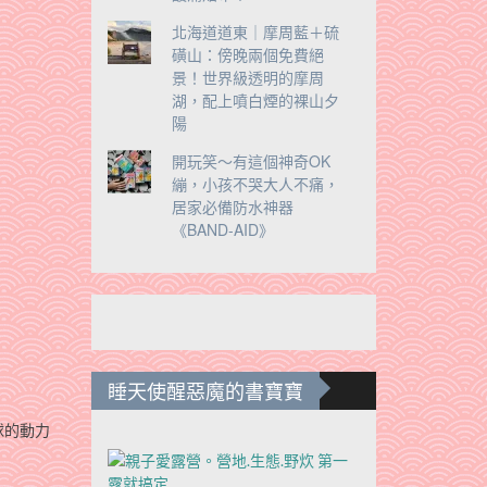
北海道道東｜摩周藍＋硫
磺山：傍晚兩個免費絕
景！世界級透明的摩周
湖，配上噴白煙的裸山夕
陽
開玩笑～有這個神奇OK
繃，小孩不哭大人不痛，
居家必備防水神器
《BAND-AID》
睡天使醒惡魔的書寶寶
球的動力