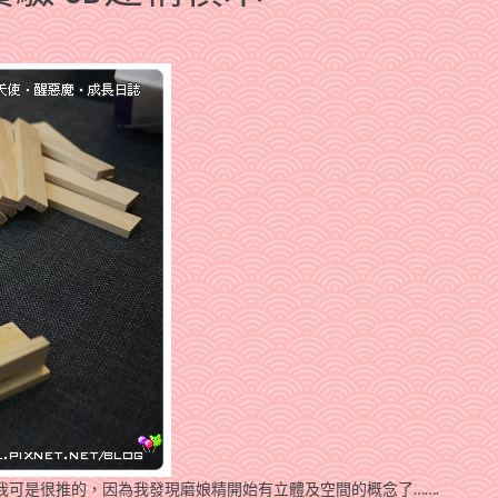
我可是很推的，因為我發現磨娘精開始有立體及空間的概念了…….