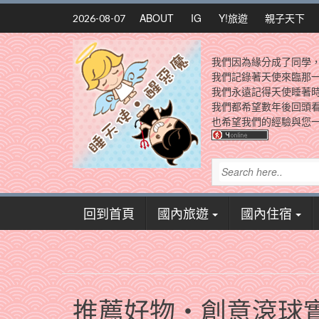
Skip
ABOUT
IG
Y!旅遊
親子天下
2026-08-07
to
content
我們因為緣分成了同學
我們記錄著天使來臨那
我們永遠記得天使睡著
我們都希望數年後回頭
也希望我們的經驗與您一
回到首頁
國內旅遊
國內住宿
推薦好物‧創意滾球實