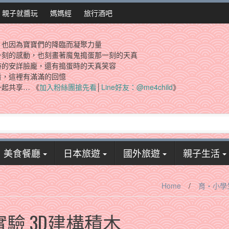
親子就醬玩
媽媽經
旅行酒吧
，也因為寶寶們的降臨而凝聚力量
一刻的感動，也刻畫著魔鬼搗蛋那一刻的天真
時的安詳臉龐，還有搗蛋時的天真笑容
看，這裡有滿滿的回憶
起共享… 《
加入粉絲團搶先看
│
Line好友：@me4child
》
美食餐廳
日本旅遊
國外旅遊
親子生活
Home
/
育‧小學
驗 3D建構積木