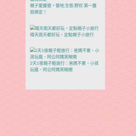
親子愛露營。營地.生態.野炊 第一露
就搞定！
晴天雨天都好玩，定點親子小旅行
2天1夜親子輕旅行：爸媽不累、小孩
玩瘋、阿公阿媽笑眼開