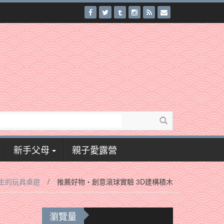
新手父母
親子愛露營
生的玩具桌遊
/
推薦好物‧創意滾球實驗 3D建構積木
瀏覽量