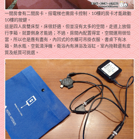
一間房會有二間房卡，搭電梯也需房卡控制，10樓的房卡才能啟動
10樓的按鍵。
這是四人房雙床型，床很舒適，但並沒有太多的空間，走道上放個
行李箱，就要側身才能過；不過，房間內配置得宜，空間運用很恰
當，所以也是應有盡有，內凹式的衣櫃可吊掛衣服、書桌下有冰
箱、熱水瓶、空氣清淨機，衛浴內有淋浴及浴缸，室內拖鞋還有皮
質及紙質可挑選。