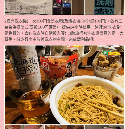
2樓有洗衣機(一次300円含洗衣精)及烘衣機(30分鐘100円)，各有三
台皆為投幣式(要投100円硬幣)，提供24小時使用；這裡的”洗衣劑”
是免費的，會在洗衣時自動投入喔! 自助旅行有洗衣設備真的是一大
幫手，減少行李中放換洗衣物空間，來放戰利品吧!