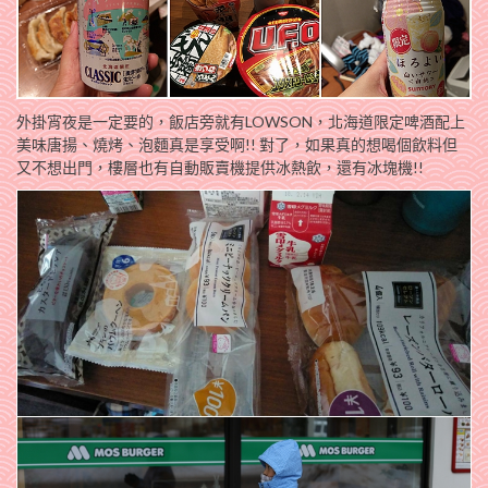
外掛宵夜是一定要的，飯店旁就有LOWSON，北海道限定啤酒配上
美味唐揚、燒烤、泡麵真是享受啊!! 對了，如果真的想喝個飲料但
又不想出門，樓層也有自動販賣機提供冰熱飲，還有冰塊機!!