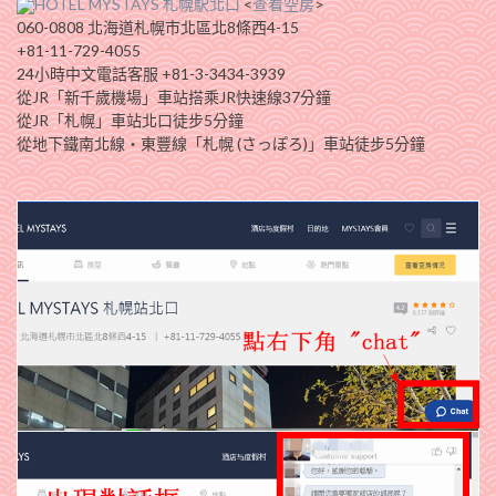
HOTEL MYSTAYS 札幌駅北口
<
查看空房
>
060-0808 北海道札幌市北區北8條西4-15
+81-11-729-4055
24小時中文電話客服 +81-3-3434-3939
從JR「新千歲機場」車站搭乘JR快速線37分鐘
從JR「札幌」車站北口徒步5分鐘
從地下鐵南北線・東豐線「札幌 (さっぽろ)」車站徒步5分鐘