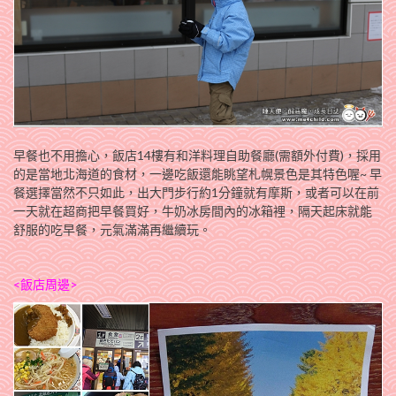
早餐也不用擔心，飯店14樓有和洋料理自助餐廳(需額外付費)，採用
的是當地北海道的食材，一邊吃飯還能眺望札幌景色是其特色喔~ 早
餐選擇當然不只如此，出大門步行約1分鐘就有摩斯，或者可以在前
一天就在超商把早餐買好，牛奶冰房間內的冰箱裡，隔天起床就能
舒服的吃早餐，元氣滿滿再繼續玩。
<飯店周邊>