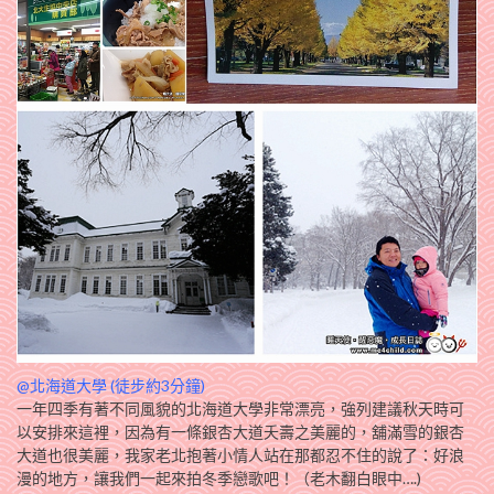
@北海道大學 (徒步約3分鐘)
一年四季有著不同風貌的北海道大學非常漂亮，強列建議秋天時可
以安排來這裡，因為有一條銀杏大道夭壽之美麗的，舖滿雪的銀杏
大道也很美麗，我家老北抱著小情人站在那都忍不住的說了：好浪
漫的地方，讓我們一起來拍冬季戀歌吧！（老木翻白眼中….)