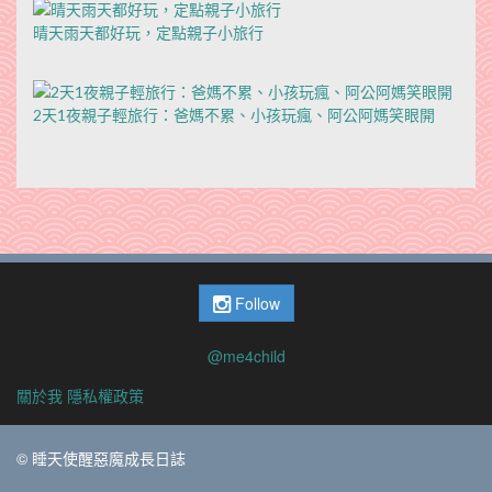
晴天雨天都好玩，定點親子小旅行
2天1夜親子輕旅行：爸媽不累、小孩玩瘋、阿公阿媽笑眼開
Follow
@me4child
關於我
隱私權政策
© 睡天使醒惡魔成長日誌