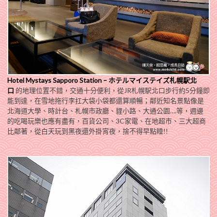
Hotel Mystays Sapporo Station – ホテルマイステイズ札幌駅北
口
的地理位置不錯，交通十分便利，從JR札幌駅北口步行約5分鐘即
能到達，在雪地拖行李扛大袋小袋都還算順暢；鄰近知名景點像是
北海道大學、時計台、札幌市政廳、貍小路、大通公園….等，週邊
的吃喝玩樂也應有盡有，百貨公司、3C家電、在地超市、三大超商
比鄰著，從白天玩到黑夜還外掛宵夜，捨不得早點睡!!