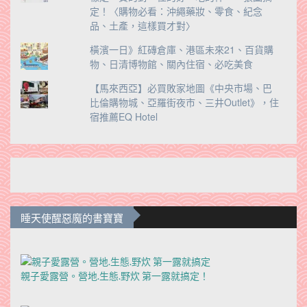
定！〈購物必看：沖繩藥妝、零食、紀念
品、土產，這樣買才對〉
橫濱一日》紅磚倉庫、港區未來21、百貨購
物、日清博物館、關內住宿、必吃美食
【馬來西亞】必買敗家地圖《中央市場、巴
比倫購物城、亞羅街夜市、三井Outlet》，住
宿推薦EQ Hotel
睡天使醒惡魔的書寶寶
親子愛露營。營地.生態.野炊 第一露就搞定！