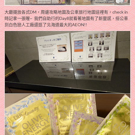
大廳擺放各式DM，周邊攻略地圖及公車旅行地圖這裡有，check in
時記拿一張喔~ 我們自助行的Day8就看著地圖有了新靈感，搭公車
到白色戀人工廠還逛了北海道最大的AEON!!