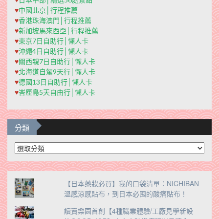
♥
中國北京│行程推薦
♥
香港珠海澳門│行程推薦
♥
新加坡馬來西亞│行程推薦
♥
東京7日自助行│懶人卡
♥
沖繩4日自助行│懶人卡
♥
關西親7日自助行│懶人卡
♥
北海道自駕9天行│懶人卡
♥
德國13日自助行│懶人卡
♥
峇厘島5天自由行│懶人卡
分類
分
類
【日本藥妝必買】我的口袋清單：NICHIBAN
溫感涼感貼布，到日本必囤的酸痛貼布！
讀賣樂園首創【4種職業體驗/工廠見學新設