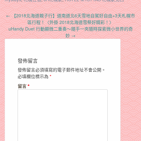
Post
←
【2018北海道親子行】道南道北6天雪地自駕好自由+3天札幌市
navigation
區行程！〈外掛 2018北海道雪祭好精彩！〉
uHandy Duet 行動顯微二重奏～隨手一夾隨時探索微小世界的奇
妙
→
發佈留言
發佈留言必須填寫的電子郵件地址不會公開。
必填欄位標示為
*
留言
*