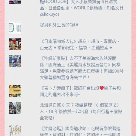
施GOOD JOB】大人小孩樂瘋玩!!(日清食
品、日產自動車、WORLD島精機、知名文具
商kokuyo)
寶貝乳牙生長的Q&A
《日本購物懶人包》超商、超市、專賣店、
百元店 ♥ 季節限定、福袋、店舖檢索 ♥
【沖繩新景點】去不了美麗海水族館沒關
係！國際通上《美麗海水族館直營店》同樣
滿足，免費參觀還有超大扭蛋機！再加200吋
大螢幕猶如置身海底世界！
【吉卜力迷瘋了】龍貓在台出沒
橡子共和
國走的進去出不來呀~
北海道自駕 8 天 7 夜總整理｜6 個家庭 23
人、18 年後依然一起出發（每日行程＋景點
全攻略）
【沖繩必逛】國際通攻略，吃喝玩樂跟著這
樣走，買的對、住的好、吃的棒，一張圖搞