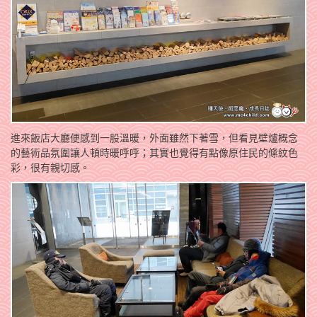
進來飯店大廳便感到一股溫暖，外面雖然下著雪，但看見壁爐概念
的藝術品氛圍讓人頓時暖呼呼；其實也覺得有點像原住民的絛紋色
彩，很有親切感。