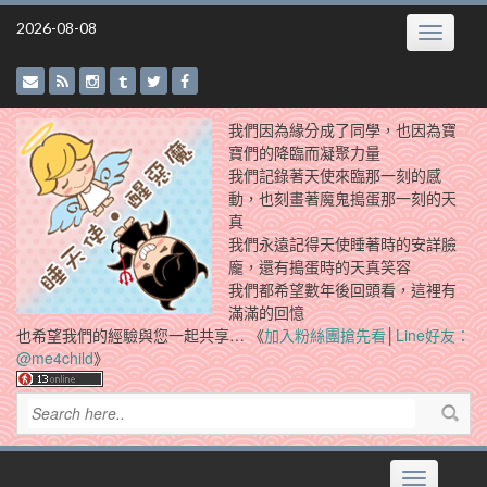
Skip
2026-08-08
Toggle
to
navigatio
content
我們因為緣分成了同學，也因為寶
寶們的降臨而凝聚力量
我們記錄著天使來臨那一刻的感
動，也刻畫著魔鬼搗蛋那一刻的天
真
我們永遠記得天使睡著時的安詳臉
龐，還有搗蛋時的天真笑容
我們都希望數年後回頭看，這裡有
滿滿的回憶
也希望我們的經驗與您一起共享… 《
加入粉絲團搶先看
│
Line好友：
@me4child
》
Toggle