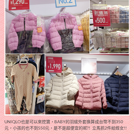
UNIQLO也是可以來挖寶，BABY的羽紱外套換算成台幣不到350
元，小孩的也不到550元，是不是超便宜的呢?! 立馬抓2件給姪女!!