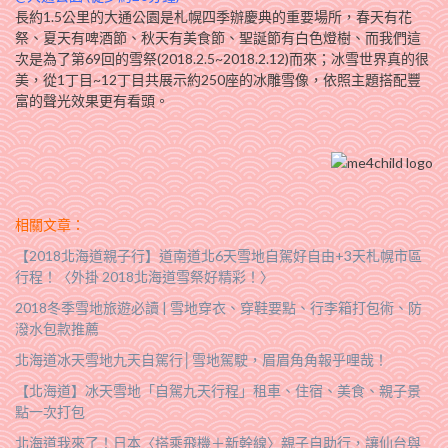
長約1.5公里的大通公園是札幌四季辦慶典的重要場所，春天有花
祭、夏天有啤酒節、秋天有美食節、聖誕節有白色燈樹、而我們這
次是為了第69回的雪祭(2018.2.5~2018.2.12)而來；冰雪世界真的很
美，從1丁目~12丁目共展示約250座的冰雕雪像，依照主題搭配豐
富的聲光效果更有看頭。
相關文章：
【2018北海道親子行】道南道北6天雪地自駕好自由+3天札幌市區
行程！〈外掛 2018北海道雪祭好精彩！〉
2018冬季雪地旅遊必讀 | 雪地穿衣、穿鞋要點、行李箱打包術、防
潑水包款推薦
北海道冰天雪地九天自駕行│雪地駕駛，眉眉角角報乎哩哉！
【北海道】冰天雪地「自駕九天行程」租車、住宿、美食、親子景
點一次打包
北海道我來了！日本〈搭乘飛機＋新幹線〉親子自助行，讓仙台與