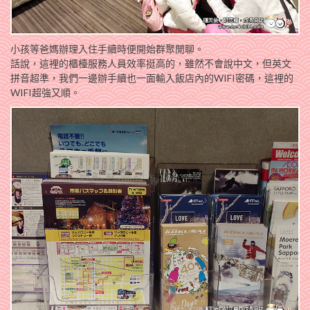
小孩等爸媽辦理入住手續時便開始群聚閒聊。
話說，這裡的櫃檯服務人員效率挺高的，雖然不會說中文，但英文
拼音超準，我們一邊辦手續也一面輸入飯店內的WIFI密碼，這裡的
WIFI超強又順。