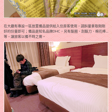
在大廳有專設一區放置備品提供給入住房客使用，請酙量拿取剛剛
好的份量即可；備品是知名品牌DHC，另有髮圈、刮鬍刀、棉花棒…
等，讓旅客以備不時之需。