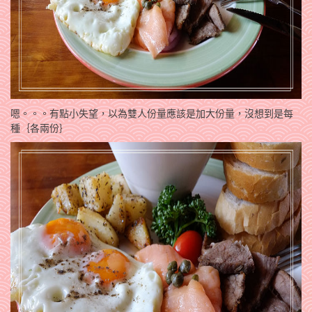
嗯。。。有點小失望，以為雙人份量應該是加大份量，沒想到是每
種｛各兩份｝