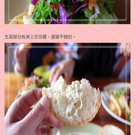
生菜部分有淋上莎莎醬，還蠻不錯的。