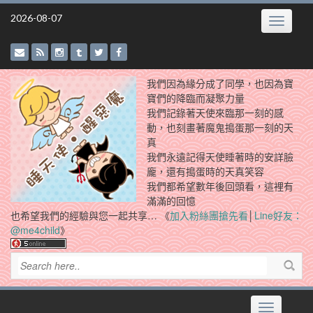
Skip
2026-08-07
Toggle
to
navigatio
content
我們因為緣分成了同學，也因為寶
寶們的降臨而凝聚力量
我們記錄著天使來臨那一刻的感
動，也刻畫著魔鬼搗蛋那一刻的天
真
我們永遠記得天使睡著時的安詳臉
龐，還有搗蛋時的天真笑容
我們都希望數年後回頭看，這裡有
滿滿的回憶
也希望我們的經驗與您一起共享… 《
加入粉絲團搶先看
│
Line好友：
@me4child
》
Toggle