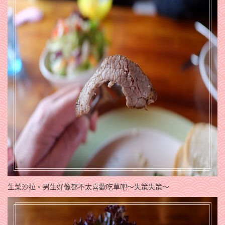
生菜沙拉。男生好像都不太喜歡吃草吧～失策失策～