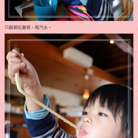
只顧著吃薯條，喝汽水。