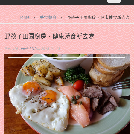
navigation
Home
/
美食餐廳
/
野孩子田園廚房‧健康蔬食新去處
野孩子田園廚房‧健康蔬食新去處
Posted By
me4child
on 2013-02-13