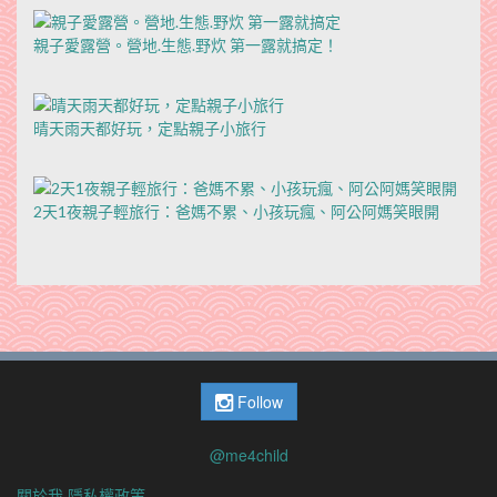
親子愛露營。營地.生態.野炊 第一露就搞定！
晴天雨天都好玩，定點親子小旅行
2天1夜親子輕旅行：爸媽不累、小孩玩瘋、阿公阿媽笑眼開
Follow
@me4child
關於我
隱私權政策