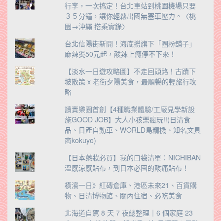
行李，一次搞定！台北車站到桃園機場只要
３５分鐘，讓你輕鬆出國無塞車壓力。〈桃
園→沖繩 搭乘實錄〉
台北信陽街新開！海底撈旗下「圈粉舖子」
麻辣燙50元起，酸辣上癮停不下來！
【淡水一日遊攻略圖】不走回頭路！古蹟下
坡散策 x 老街夕陽美食，最順暢的輕旅行攻
略
讀賣樂園首創【4種職業體驗/工廠見學新設
施GOOD JOB】大人小孩樂瘋玩!!(日清食
品、日產自動車、WORLD島精機、知名文具
商kokuyo)
【日本藥妝必買】我的口袋清單：NICHIBAN
溫感涼感貼布，到日本必囤的酸痛貼布！
橫濱一日》紅磚倉庫、港區未來21、百貨購
物、日清博物館、關內住宿、必吃美食
北海道自駕 8 天 7 夜總整理｜6 個家庭 23