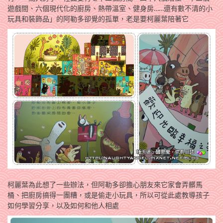
遊戲間、六個現代化的廚房、熱帶溫室、健身房……還有數不清的小
玩具和裝飾品」的阿勒多卻覺的孤單，老是要柯麗葉陪著它
柯麗葉為此想了一些辦法，但阿勒多卻擔心朋友來它家會弄髒馬
桶、把廚房搞得一團糟，或是偷走小玩具，所以可從此處教導孩子
如何學習分享，以及如何和他人相處