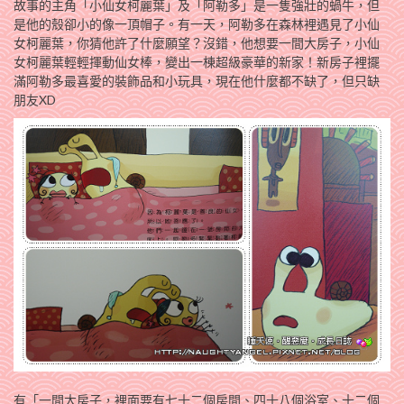
故事的主角「小仙女柯麗葉」及「阿勒多」是一隻強壯的蝸牛，但
是他的殼卻小的像一頂帽子。有一天，阿勒多在森林裡遇見了小仙
女柯麗葉，你猜他許了什麼願望？沒錯，他想要一間大房子，小仙
女柯麗葉輕輕揮動仙女棒，變出一棟超級豪華的新家！新房子裡擺
滿阿勒多最喜愛的裝飾品和小玩具，現在他什麼都不缺了，但只缺
朋友XD
有「一間大房子，裡面要有七十二個房間、四十八個浴室、十二個