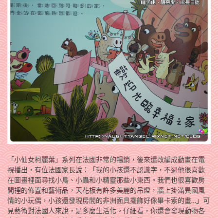
「小仙女柯麗葉」系列在法國非常的暢銷，後來還改編成動畫在電
視播出，有位法國家長說：「我的小孩還不認識字，不過他很喜歡
在圖畫裡面尋找小鳥、小蟲和小精靈那些小東西。我們也很喜歡房
間裡的佈置和藝術品，天花板有許多美麗的吊燈，牆上掛滿異國風
情的小玩偶，小孩還發現房間的非洲面具擺飾好像畢卡索的畫…」可
見藝術對法國人來說，是多麼生活化。仔細看，你還會發現動物各