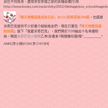
自在不同角落，盡情享受幸福之家的各種設備[引用
http://www.books.com.tw/activity/2012/06/magicbox_school/magic
「睡天使醒惡魔成長日誌」BLOG即將突破200萬
，也感謝
米奇巴克提供不少好書介紹給格友們，現在只要在「
睡天使醒惡魔
粉絲團
」留下「
我愛米奇巴克
」，我們將於7/20抽出十名幸運粉
絲，贈送
米奇巴克小提姆
乙本(全書系7冊隨機任選)哦^____________^
ANN [李小開6Y2M.李少4Y3M]