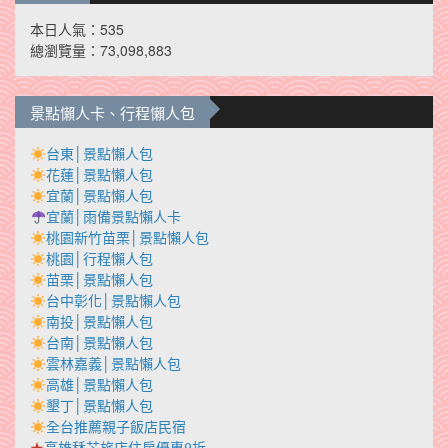
本日人氣：535
總瀏覽量：73,098,883
景點懶人卡、行程懶人包
台東│景點懶人包
花蓮│景點懶人包
宜蘭│景點懶人包
宜蘭│雨備景點懶人卡
桃園新竹苗栗│景點懶人包
桃園│行程懶人包
苗栗│景點懶人包
台中彰化│景點懶人包
南投│景點懶人包
台南│景點懶人包
雲林嘉義│景點懶人包
高雄│景點懶人包
墾丁│景點懶人包
全台推薦親子飯店民宿
★
高雄秝芯旅店住房優惠9折