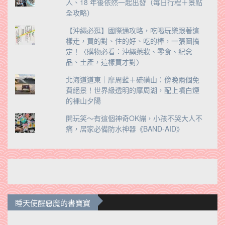
人、18 年後依然一起出發（每日行程＋景點
全攻略）
【沖繩必逛】國際通攻略，吃喝玩樂跟著這
樣走，買的對、住的好、吃的棒，一張圖搞
定！〈購物必看：沖繩藥妝、零食、紀念
品、土產，這樣買才對〉
北海道道東｜摩周藍＋硫磺山：傍晚兩個免
費絕景！世界級透明的摩周湖，配上噴白煙
的裸山夕陽
開玩笑～有這個神奇OK繃，小孩不哭大人不
痛，居家必備防水神器《BAND-AID》
睡天使醒惡魔的書寶寶