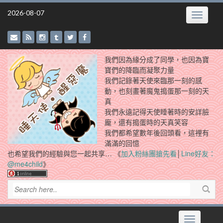
Skip
2026-08-07
Toggle
to
navigatio
content
我們因為緣分成了同學，也因為寶
寶們的降臨而凝聚力量
我們記錄著天使來臨那一刻的感
動，也刻畫著魔鬼搗蛋那一刻的天
真
我們永遠記得天使睡著時的安詳臉
龐，還有搗蛋時的天真笑容
我們都希望數年後回頭看，這裡有
滿滿的回憶
也希望我們的經驗與您一起共享… 《
加入粉絲團搶先看
│
Line好友：
@me4child
》
Toggle