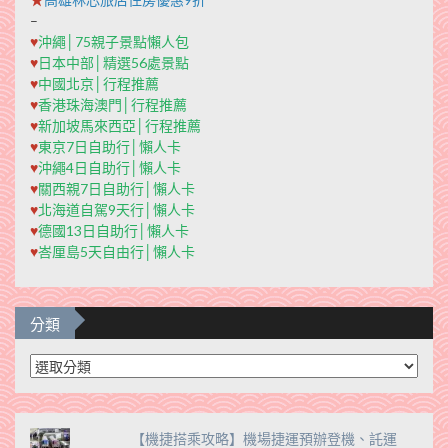
–
♥
沖繩│75親子景點懶人包
♥
日本中部│精選56處景點
♥
中國北京│行程推薦
♥
香港珠海澳門│行程推薦
♥
新加坡馬來西亞│行程推薦
♥
東京7日自助行│懶人卡
♥
沖繩4日自助行│懶人卡
♥
關西親7日自助行│懶人卡
♥
北海道自駕9天行│懶人卡
♥
德國13日自助行│懶人卡
♥
峇厘島5天自由行│懶人卡
分類
分
類
【機捷搭乘攻略】機場捷運預辦登機、託運