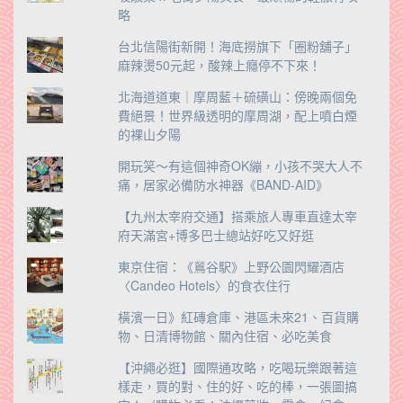
略
台北信陽街新開！海底撈旗下「圈粉舖子」
麻辣燙50元起，酸辣上癮停不下來！
北海道道東｜摩周藍＋硫磺山：傍晚兩個免
費絕景！世界級透明的摩周湖，配上噴白煙
的裸山夕陽
開玩笑～有這個神奇OK繃，小孩不哭大人不
痛，居家必備防水神器《BAND-AID》
【九州太宰府交通】搭乘旅人專車直達太宰
府天滿宮+博多巴士總站好吃又好逛
東京住宿：《鶑谷駅》上野公園閃耀酒店
〈Candeo Hotels〉的食衣住行
橫濱一日》紅磚倉庫、港區未來21、百貨購
物、日清博物館、關內住宿、必吃美食
【沖繩必逛】國際通攻略，吃喝玩樂跟著這
樣走，買的對、住的好、吃的棒，一張圖搞