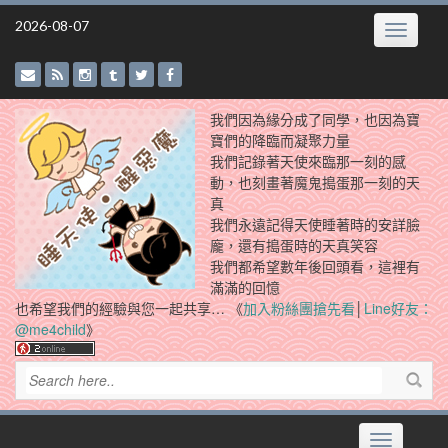
Skip
2026-08-07
Toggle
to
navigatio
content
我們因為緣分成了同學，也因為寶
寶們的降臨而凝聚力量
我們記錄著天使來臨那一刻的感
動，也刻畫著魔鬼搗蛋那一刻的天
真
我們永遠記得天使睡著時的安詳臉
龐，還有搗蛋時的天真笑容
我們都希望數年後回頭看，這裡有
滿滿的回憶
也希望我們的經驗與您一起共享… 《
加入粉絲團搶先看
│
Line好友：
@me4child
》
Toggle