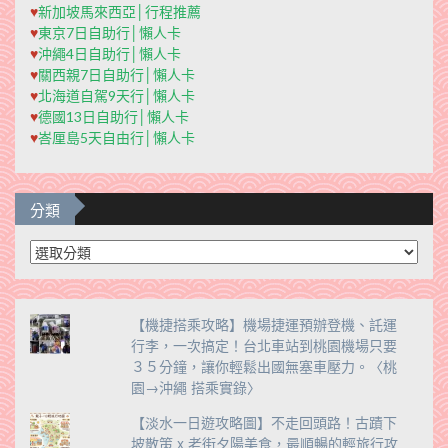
♥
新加坡馬來西亞│行程推薦
♥
東京7日自助行│懶人卡
♥
沖繩4日自助行│懶人卡
♥
關西親7日自助行│懶人卡
♥
北海道自駕9天行│懶人卡
♥
德國13日自助行│懶人卡
♥
峇厘島5天自由行│懶人卡
分類
分
類
【機捷搭乘攻略】機場捷運預辦登機、託運
行李，一次搞定！台北車站到桃園機場只要
３５分鐘，讓你輕鬆出國無塞車壓力。〈桃
園→沖繩 搭乘實錄〉
【淡水一日遊攻略圖】不走回頭路！古蹟下
坡散策 x 老街夕陽美食，最順暢的輕旅行攻