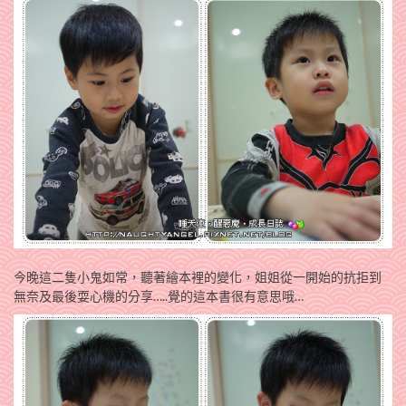
今晚這二隻小鬼如常，聽著繪本裡的變化，姐姐從一開始的抗拒到
無奈及最後耍心機的分享…..覺的這本書很有意思哦…