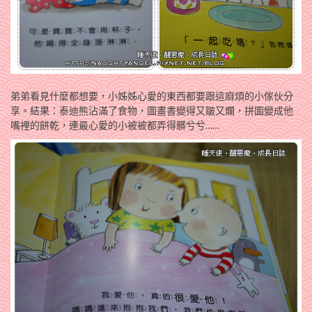
弟弟看見什麼都想要，小姊姊心愛的東西都要跟這麻煩的小傢伙分
享。結果：泰迪熊沾滿了食物，圖畫書變得又皺又爛，拼圖變成他
嘴裡的餅乾，連最心愛的小被被都弄得髒兮兮……