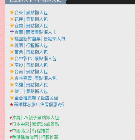
台東│景點懶人包
花蓮│景點懶人包
宜蘭│景點懶人包
宜蘭│雨備景點懶人卡
桃園新竹苗栗│景點懶人包
桃園│行程懶人包
苗栗│景點懶人包
台中彰化│景點懶人包
南投│景點懶人包
台南│景點懶人包
雲林嘉義│景點懶人包
高雄│景點懶人包
墾丁│景點懶人包
全台推薦親子飯店民宿
★
高雄秝芯旅店住房優惠9折
–
♥
沖繩│75親子景點懶人包
♥
日本中部│精選56處景點
♥
中國北京│行程推薦
♥
香港珠海澳門│行程推薦