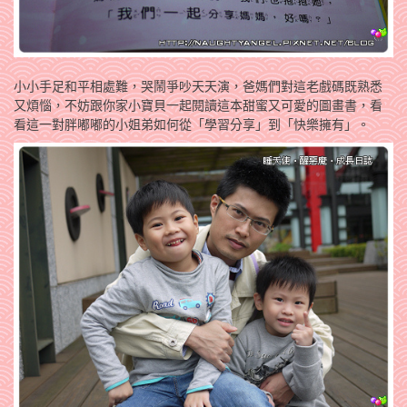
小小手足和平相處難，哭鬧爭吵天天演，爸媽們對這老戲碼既熟悉
又煩惱，不妨跟你家小寶貝一起閱讀這本甜蜜又可愛的圖畫書，看
看這一對胖嘟嘟的小姐弟如何從「學習分享」到「快樂擁有」。