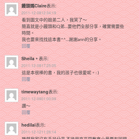
饅頭媽Claire
表示:
2011-12-0812:34:19
看到圖文中的姐弟二人，我笑了～
簡直就是小饅頭和Q弟…要他們全部分享，確實需要些
時間。
我也要來找找這本書^^…謝謝ann的分享。
回覆
Sheila。
表示:
2011-12-0817:25:05
這是本很棒的書，我的孩子也很愛呢。: )
回覆
timewaytang
表示:
2011-12-0901:00:09
讚～
回覆
hedilai
表示:
2011-12-1211:26:14
雖然我家沒有手足分享,不過用來平常教育小量要有同理