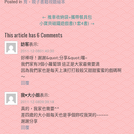
Posted in
育‧親子書籍視聽繪本
Post
←
推車收納袋+攜帶餐具包
navigation
小寶貝磁鐵遊戲書(1套4書)
→
This article has 6 Comments
訪客
表示:
2011-12-0801:40:30
好棒呀！謝謝&quot;分享&quot;囉~
我們家有3個小蘿蔔頭 這正是大家最需要滴
因為我們家也是每天上演打打殺殺又甜甜蜜蜜的戲碼啊
～
回覆
我♥大小姐
表示:
2011-12-0809:39:18
真的，我家也需要^^
差四歲的大小姐每天也是爭個妳哎我哭的~~~~~
謝謝分享
回覆