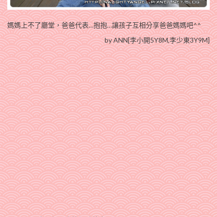
媽媽上不了廳堂，爸爸代表…抱抱…讓孩子互相分享爸爸媽媽吧^^
by ANN[李小開5Y8M,李少東3Y9M]