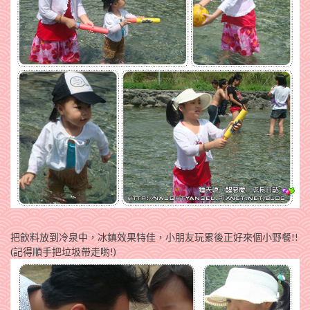
把飲料放到冷泉中，冰鎮效果特佳，小朋友玩累後正好來個小野餐!!
(記得順手把垃圾帶走喲!)