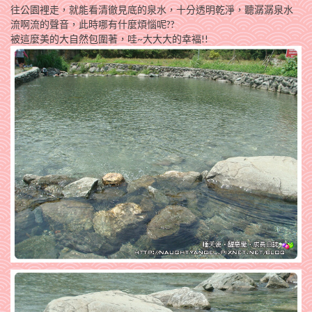
往公園裡走，就能看清徹見底的泉水，十分透明乾淨，聽潺潺泉水
流啊流的聲音，此時哪有什麼煩惱呢??
被這麼美的大自然包圍著，哇~大大大的幸褔!!