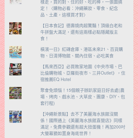
樣走，買的對、住的好、吃的棒，一張圖搞
定！〈購物必看：沖繩藥妝、零食、紀念
品、土產，這樣買才對〉
【日本食記】德壽燒肉超驚豔！頂級白老和
牛拼盤大滿足，還有這兩樣必點隱藏版主
食！
橫濱一日》紅磚倉庫、港區未來21、百貨購
物、日清博物館、關內住宿、必吃美食
【馬來西亞】必買敗家地圖《中央市場、巴
比倫購物城、亞羅街夜市、三井Outlet》，住
宿推薦EQ Hotel
聚會免煩惱！15個親子辦趴家庭日好去處(農
場、烤肉、戲水池、大草皮、團康、DIY、包
套行程)
【沖繩新景點】去不了美麗海水族館沒關
係！國際通上《美麗海水族館直營店》同樣
滿足，免費參觀還有超大扭蛋機！再加200吋
大螢幕猶如置身海底世界！