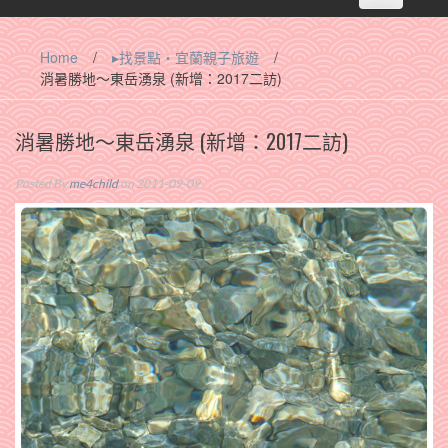
navigation
Home
/
▸找景點‧宜蘭親子旅遊
/
消暑勝地～東岳湧泉 (新增：2017二訪)
消暑勝地～東岳湧泉 (新增：2017二訪)
Posted By
me4child
on 2011-09-09