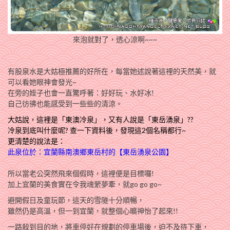
來泡就對了，透心涼啊~~~
有股泉水是大姑極推薦的好所在，每當她述說著這裡的天然美，就
可以看她眼神會發光~
在旁的姪子也會一直驚呼著：好好玩、水好冰!
自己彷彿也能感受到一些些的清涼。
大姑說，這裡是「東澳冷泉」，又有人說是「東岳湧泉」??
冷泉到底叫什麼呢? 查
一下資料後，發現這2個名稱都行~
更清楚的說法是：
此泉位於：宜蘭縣南澳鄉東岳村的【東岳湧泉公園】
所以當老公突然飛來個假時，這裡便是目標囉!
加上宜蘭的美食實在令我魂縈夢牽，就go go go~
避開假日及童玩節，這天的雪隧十分順暢，
雖然仍是高溫，但一到宜蘭，就整個心曠神怡了起來!!
一路殺到目的地，將車停好在規劃的停車場後，迫不及待下車，