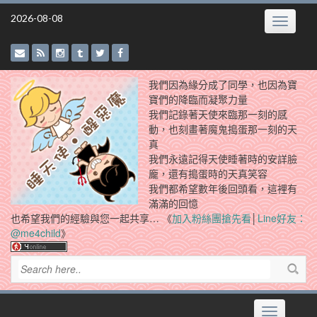
Skip
2026-08-08
Toggle
to
navigatio
content
我們因為緣分成了同學，也因為寶
寶們的降臨而凝聚力量
我們記錄著天使來臨那一刻的感
動，也刻畫著魔鬼搗蛋那一刻的天
真
我們永遠記得天使睡著時的安詳臉
龐，還有搗蛋時的天真笑容
我們都希望數年後回頭看，這裡有
滿滿的回憶
也希望我們的經驗與您一起共享… 《
加入粉絲團搶先看
│
Line好友：
@me4child
》
Toggle