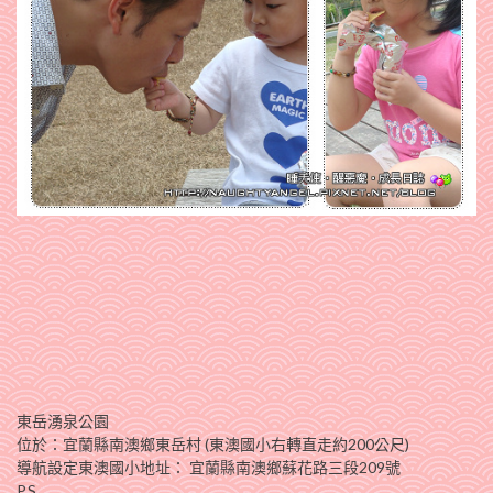
東岳湧泉公園
位於：宜蘭縣南澳鄉東岳村 (東澳國小右轉直走約200公尺)
導航設定東澳國小地址： 宜蘭縣南澳鄉蘇花路三段209號
P.S.