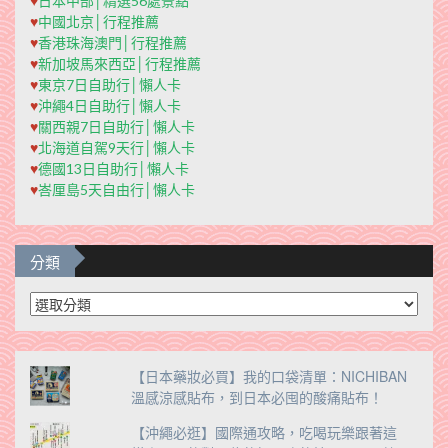
♥
日本中部│精選56處景點
♥
中國北京│行程推薦
♥
香港珠海澳門│行程推薦
♥
新加坡馬來西亞│行程推薦
♥
東京7日自助行│懶人卡
♥
沖繩4日自助行│懶人卡
♥
關西親7日自助行│懶人卡
♥
北海道自駕9天行│懶人卡
♥
德國13日自助行│懶人卡
♥
峇厘島5天自由行│懶人卡
分類
分
類
【日本藥妝必買】我的口袋清單：NICHIBAN
溫感涼感貼布，到日本必囤的酸痛貼布！
【沖繩必逛】國際通攻略，吃喝玩樂跟著這