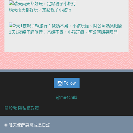
晴天雨天都好玩，定點親子小旅行
2天1夜親子輕旅行：爸媽不累、小孩玩瘋、阿公阿媽笑眼開
Follow
@me4child
關於我
隱私權政策
© 睡天使醒惡魔成長日誌