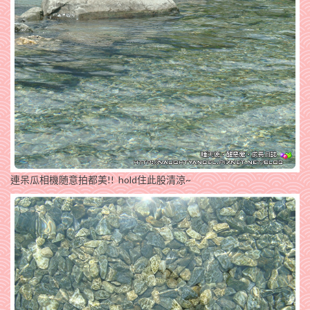
連呆瓜相機随意拍都美!! hold住此股清涼~