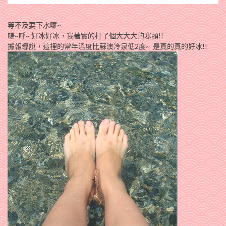
等不及要下水囉~
嗚~呼~ 好冰好冰，我著實的打了個大大大的寒顫!!
據報導說，這裡的常年溫度比蘇澳冷泉低2度~ 是真的真的好冰!!