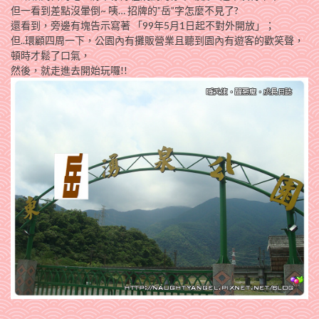
但一看到差點沒暈倒~ 咦… 招牌的”岳”字怎麼不見了?
還看到，旁邊有塊告示寫著 「99年5月1日起不對外開放」；
但..環顧四周一下，公園內有攤販營業且聽到園內有遊客的歡笑聲，
頓時才鬆了口氣，
然後，就走進去開始玩囉!!