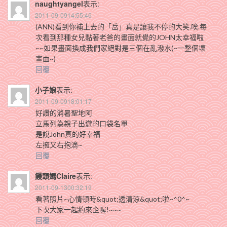
naughtyangel
表示:
2011-09-0914:55:46
(ANN)看到你補上去的「岳」真是讓我不停的大笑.唉.每
次看到那種女兒黏著老爸的畫面就覺的JOHN太幸福啦
~~如果畫面換成我們家絕對是三個在亂潑水(~一整個壞
畫面~)
回覆
小子娘
表示:
2011-09-0918:01:17
好讚的消暑聖地阿
立馬列為親子出遊的口袋名單
是說John真的好幸福
左擁又右抱滴~
回覆
饅頭媽Claire
表示:
2011-09-1300:32:19
看著照片~心情頓時&quot;透清涼&quot;啦~^0^~
下次大家一起約來企喔!~~~
回覆