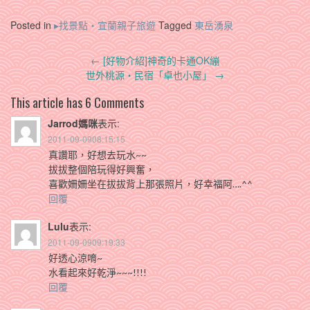
Posted in
▸找景點‧宜蘭親子旅遊
Tagged
東岳湧泉
Post
←
[好物介紹]神奇的卡通OK繃
navigation
世外桃源‧民宿「卓也小屋」
→
This article has 6 Comments
Jarrod媽咪
表示:
2011-09-0908:15:15
真讚耶，好想去玩水~~
拔拔整個陪玩得好興奮，
喜歡姍姍坐在拔拔背上那張照片，好幸福阿….^^
回覆
Lulu
表示:
2011-09-0909:19:33
好透心涼唷~
水看起來好乾淨~~~!!!!
回覆