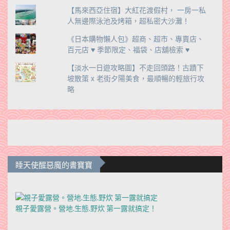
【馬來西亞住宿】大紅花渡假村， 一房一私
人無邊際泳池及烤箱，超私密大沙灘！
《日本購物懶人包》超商、超市、專賣店、
百元店 ♥ 季節限定、福袋、店舖檢索 ♥
【淡水一日遊攻略圖】不走回頭路！古蹟下
坡散策 x 老街夕陽美食，最順暢的輕旅行攻
略
睡天使醒惡魔的書寶寶
親子愛露營。營地.生態.野炊 第一露就搞定！