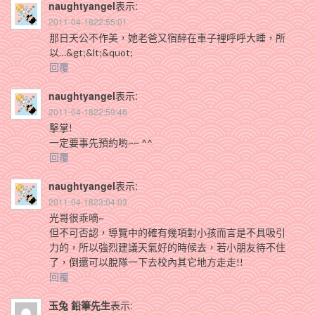
naughtyangel
表示:
2011-04-1822:55:01
那日天公不作美，她老爸又宿醉在車子裡呼呼大睡，所
以…&gt;&lt;&quot;
回覆
naughtyangel
表示:
2011-04-1822:59:46
擊掌!
一定要事先預約喲~~ ^^
回覆
naughtyangel
表示:
2011-04-1823:04:03
光哥很乖嘀~
但不可否認，導覽中的確有幾項對小孩而言是不具吸引
力的，所以強烈建議天氣好的時候去，若小朋友待不住
了，倒還可以脫隊一下去校內其它地方走走!!
回覆
玉兔 鉛筆先生
表示: