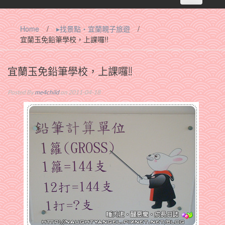
navigation
Home
/
▸找景點‧宜蘭親子旅遊
/
宜蘭玉免鉛筆學校，上課囉!!
宜蘭玉免鉛筆學校，上課囉!!
Posted By
me4child
on 2011-04-18