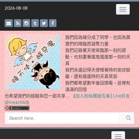
Skip
2026-08-08
Toggle
to
navigatio
content
我們因為緣分成了同學，也因為寶
寶們的降臨而凝聚力量
我們記錄著天使來臨那一刻的感
動，也刻畫著魔鬼搗蛋那一刻的天
真
我們永遠記得天使睡著時的安詳臉
龐，還有搗蛋時的天真笑容
我們都希望數年後回頭看，這裡有
滿滿的回憶
也希望我們的經驗與您一起共享… 《
加入粉絲團搶先看
│
Line好友：
@me4child
》
Toggle