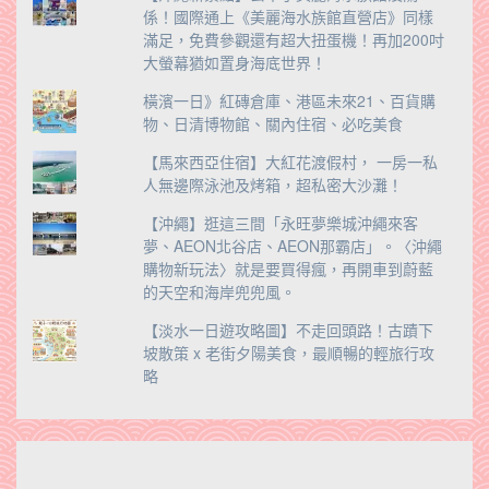
係！國際通上《美麗海水族館直營店》同樣
滿足，免費參觀還有超大扭蛋機！再加200吋
大螢幕猶如置身海底世界！
橫濱一日》紅磚倉庫、港區未來21、百貨購
物、日清博物館、關內住宿、必吃美食
【馬來西亞住宿】大紅花渡假村， 一房一私
人無邊際泳池及烤箱，超私密大沙灘！
【沖繩】逛這三間「永旺夢樂城沖繩來客
夢、AEON北谷店、AEON那霸店」。〈沖繩
購物新玩法〉就是要買得瘋，再開車到蔚藍
的天空和海岸兜兜風。
【淡水一日遊攻略圖】不走回頭路！古蹟下
坡散策 x 老街夕陽美食，最順暢的輕旅行攻
略