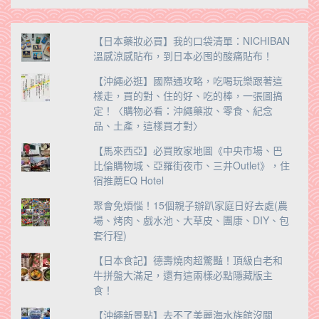
類
【日本藥妝必買】我的口袋清單：NICHIBAN
溫感涼感貼布，到日本必囤的酸痛貼布！
【沖繩必逛】國際通攻略，吃喝玩樂跟著這
樣走，買的對、住的好、吃的棒，一張圖搞
定！〈購物必看：沖繩藥妝、零食、紀念
品、土產，這樣買才對〉
【馬來西亞】必買敗家地圖《中央市場、巴
比倫購物城、亞羅街夜市、三井Outlet》，住
宿推薦EQ Hotel
聚會免煩惱！15個親子辦趴家庭日好去處(農
場、烤肉、戲水池、大草皮、團康、DIY、包
套行程)
【日本食記】德壽燒肉超驚豔！頂級白老和
牛拼盤大滿足，還有這兩樣必點隱藏版主
食！
【沖繩新景點】去不了美麗海水族館沒關