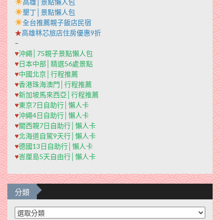
高雄│景點懶人包
墾丁│景點懶人包
全台推薦親子飯店民宿
★
高雄秝芯旅店住房優惠9折
–
♥
沖繩│75親子景點懶人包
♥
日本中部│精選56處景點
♥
中國北京│行程推薦
♥
香港珠海澳門│行程推薦
♥
新加坡馬來西亞│行程推薦
♥
東京7日自助行│懶人卡
♥
沖繩4日自助行│懶人卡
♥
關西親7日自助行│懶人卡
♥
北海道自駕9天行│懶人卡
♥
德國13日自助行│懶人卡
♥
峇厘島5天自由行│懶人卡
分類
分