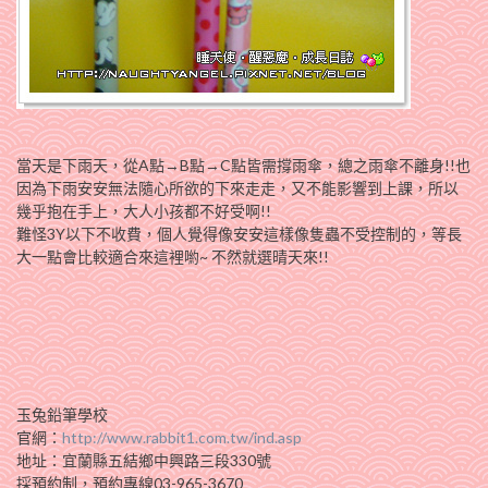
當天是下雨天，從A點→B點→C點皆需撐雨傘，總之雨傘不離身!!也
因為下雨安安無法隨心所欲的下來走走，又不能影響到上課，所以
幾乎抱在手上，大人小孩都不好受啊!!
難怪3Y以下不收費，個人覺得像安安這樣像隻蟲不受控制的，等長
大一點會比較適合來這裡喲~ 不然就選晴天來!!
玉兔鉛筆學校
官網：
http://www.rabbit1.com.tw/ind.asp
地址：宜蘭縣五結鄉中興路三段330號
採預約制，預約專線03-965-3670