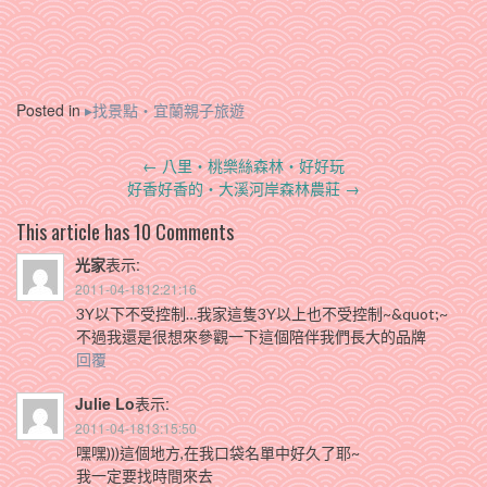
Posted in
▸找景點‧宜蘭親子旅遊
Post
←
八里‧桃樂絲森林‧好好玩
navigation
好香好香的‧大溪河岸森林農莊
→
This article has 10 Comments
光家
表示:
2011-04-1812:21:16
3Y以下不受控制…我家這隻3Y以上也不受控制~&quot;~
不過我還是很想來參觀一下這個陪伴我們長大的品牌
回覆
Julie Lo
表示:
2011-04-1813:15:50
嘿嘿)))這個地方,在我口袋名單中好久了耶~
我一定要找時間來去