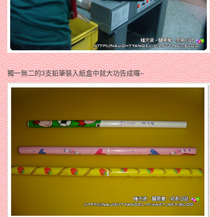
獨一無二的3支鉛筆裝入紙盒中就大功告成囉~