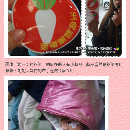
團康活動一：釣鉛筆，釣最多的人有小獎品….獎品當然是鉛筆囉!!
(姍姍、妮妮….妳們的左手在做什麼??!!)