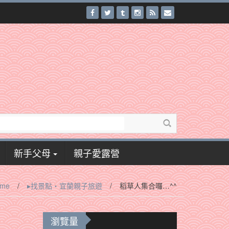
新手父母
親子愛露營
me
/
▸找景點‧宜蘭親子旅遊
/
稻草人集合囉…^^
瀏覽量