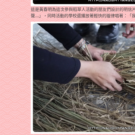
這是黃春明為這次參與稻草人活動的朋友們設計的明信
聲….」，同時活動的學校還播放著輕快的璇律唱著：「我是