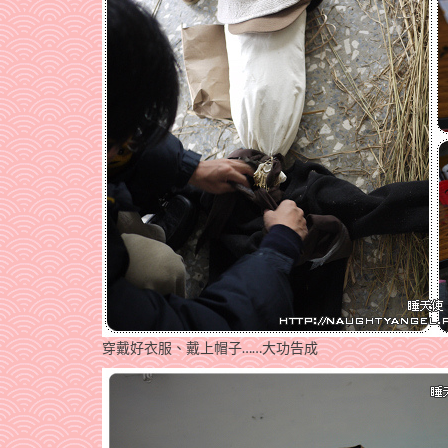
穿戴好衣服、戴上帽子……大功告成