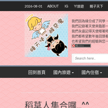
Skip
ABOUT
IG
Y!旅遊
親子天下
2026-08-01
to
content
我們因為緣分成了同學
我們記錄著天使來臨那
我們永遠記得天使睡著
我們都希望數年後回頭
也希望我們的經驗與您一
回到首頁
國內旅遊
國內住宿
稻草人集合囉…^^