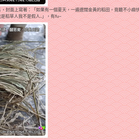
片，封面上寫著：「如果有一個夏天，一遍遼闊金黃的稻田，竟聽不小麻
稻草人我不是假人..」，有fu~