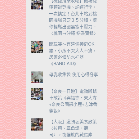
【機捷搭乘攻略】機場捷
運預辦登機、託運行李，
一次搞定！台北車站到桃
園機場只要３５分鐘，讓
你輕鬆出國無塞車壓力。
〈桃園→沖繩 搭乘實錄〉
開玩笑～有這個神奇OK
繃，小孩不哭大人不痛，
居家必備防水神器
《BAND-AID》
母乳收集袋 使用心得分享
【奈良一日遊】電動腳踏
車散策《興福寺、東大寺
+奈良公園餵小鹿+志津香
釜飯》
【大阪】道頓堀美食散策
〈拉麵、章魚燒、壽
司〉，夜貓族的藏寶庫