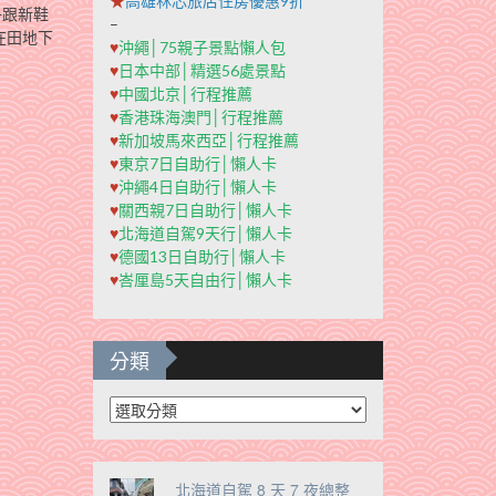
★
高雄秝芯旅店住房優惠9折
子跟新鞋
–
在田地下
♥
沖繩│75親子景點懶人包
♥
日本中部│精選56處景點
♥
中國北京│行程推薦
♥
香港珠海澳門│行程推薦
♥
新加坡馬來西亞│行程推薦
♥
東京7日自助行│懶人卡
♥
沖繩4日自助行│懶人卡
♥
關西親7日自助行│懶人卡
♥
北海道自駕9天行│懶人卡
♥
德國13日自助行│懶人卡
♥
峇厘島5天自由行│懶人卡
分類
分
類
北海道自駕 8 天 7 夜總整