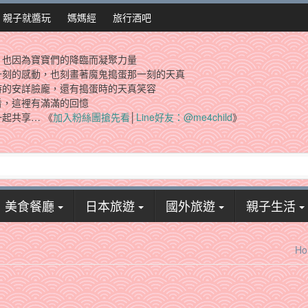
親子就醬玩
媽媽經
旅行酒吧
，也因為寶寶們的降臨而凝聚力量
一刻的感動，也刻畫著魔鬼搗蛋那一刻的天真
時的安詳臉龐，還有搗蛋時的天真笑容
看，這裡有滿滿的回憶
起共享… 《
加入粉絲團搶先看
│
Line好友：@me4child
》
美食餐廳
日本旅遊
國外旅遊
親子生活
Ho