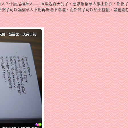
人？什麼是稻草人……..照理說春天到了，應該幫稻草人換上新衣、新帽
、新帽子可以讓稻草人不用再豔陽下曝曬、而新鞋子可以給土撥鼠，請他別