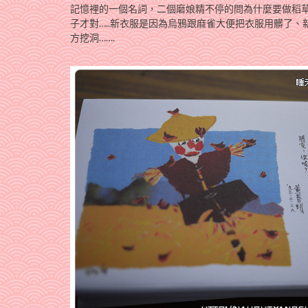
記憶裡的一個名詞，二個磨娘精不停的問為什麼要做稻草
子才對…..新衣服是因為烏鴉跟麻雀大便把衣服用髒了
方挖洞…….