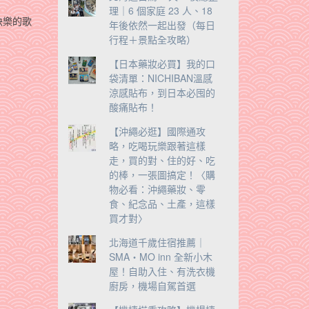
理｜6 個家庭 23 人、18
快樂的歌
年後依然一起出發（每日
行程＋景點全攻略）
【日本藥妝必買】我的口
袋清單：NICHIBAN溫感
涼感貼布，到日本必囤的
酸痛貼布！
【沖繩必逛】國際通攻
略，吃喝玩樂跟著這樣
走，買的對、住的好、吃
的棒，一張圖搞定！〈購
物必看：沖繩藥妝、零
食、紀念品、土產，這樣
買才對〉
北海道千歲住宿推薦｜
SMA・MO inn 全新小木
屋！自助入住、有洗衣機
廚房，機場自駕首選