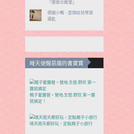
『激安の殿堂』
德國小鴨 - 歪頭幼兒學習
湯匙
睡天使醒惡魔的書寶寶
親子愛露營。營地.生態.野炊 第一露
就搞定！
晴天雨天都好玩，定點親子小旅行