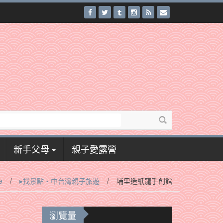
新手父母
親子愛露營
e
/
▸找景點‧中台灣親子旅遊
/
埔里造紙龍手創館
瀏覽量