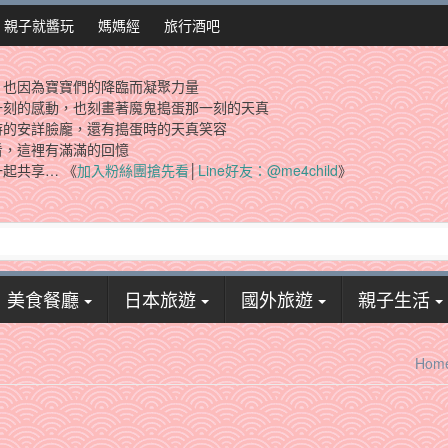
親子就醬玩
媽媽經
旅行酒吧
，也因為寶寶們的降臨而凝聚力量
一刻的感動，也刻畫著魔鬼搗蛋那一刻的天真
時的安詳臉龐，還有搗蛋時的天真笑容
看，這裡有滿滿的回憶
起共享… 《
加入粉絲團搶先看
│
Line好友：@me4child
》
美食餐廳
日本旅遊
國外旅遊
親子生活
Hom