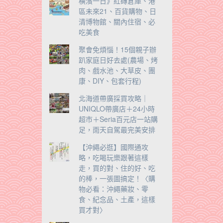
橫濱一日》紅磚倉庫、港
區未來21、百貨購物、日
清博物館、關內住宿、必
吃美食
聚會免煩惱！15個親子辦
趴家庭日好去處(農場、烤
肉、戲水池、大草皮、團
康、DIY、包套行程)
北海道帶廣採買攻略｜
UNIQLO帶廣店＋24小時
超市＋Seria百元店一站購
足，雨天自駕最完美安排
【沖繩必逛】國際通攻
略，吃喝玩樂跟著這樣
走，買的對、住的好、吃
的棒，一張圖搞定！〈購
物必看：沖繩藥妝、零
食、紀念品、土產，這樣
買才對〉