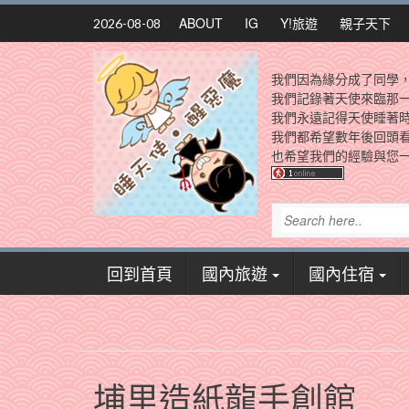
Skip
ABOUT
IG
Y!旅遊
親子天下
2026-08-08
to
content
我們因為緣分成了同學
我們記錄著天使來臨那
我們永遠記得天使睡著
我們都希望數年後回頭
也希望我們的經驗與您一
回到首頁
國內旅遊
國內住宿
埔里造紙龍手創館