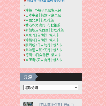
★
高雄秝芯旅店住房優惠9折
–
♥
沖繩│75親子景點懶人包
♥
日本中部│精選56處景點
♥
中國北京│行程推薦
♥
香港珠海澳門│行程推薦
♥
新加坡馬來西亞│行程推薦
♥
東京7日自助行│懶人卡
♥
沖繩4日自助行│懶人卡
♥
關西親7日自助行│懶人卡
♥
北海道自駕9天行│懶人卡
♥
德國13日自助行│懶人卡
♥
峇厘島5天自由行│懶人卡
分類
分
類
【日本藥妝必買】我的口