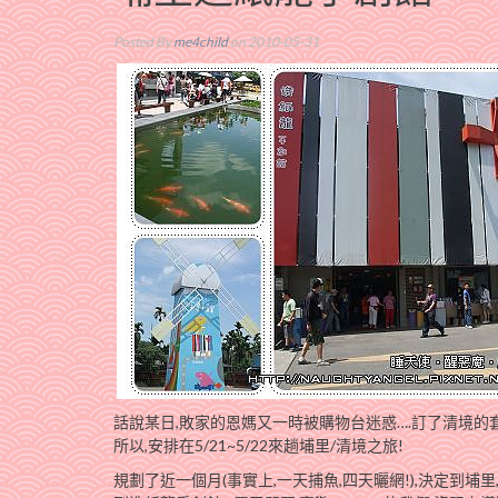
Posted By
me4child
on 2010-05-31
話說某日,敗家的恩媽又一時被購物台迷惑….訂了清境的
所以,安排在5/21~5/22來趟埔里/清境之旅!
規劃了近一個月(事實上,一天捕魚,四天曬網!),決定到埔