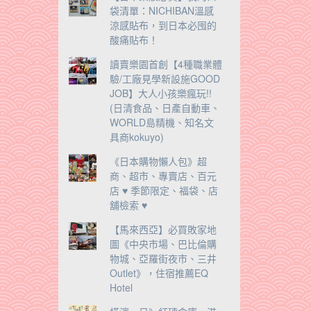
袋清單：NICHIBAN溫感
涼感貼布，到日本必囤的
酸痛貼布！
讀賣樂園首創【4種職業體
驗/工廠見學新設施GOOD
JOB】大人小孩樂瘋玩!!
(日清食品、日產自動車、
WORLD島精機、知名文
具商kokuyo)
《日本購物懶人包》超
商、超市、專賣店、百元
店 ♥ 季節限定、福袋、店
舖檢索 ♥
【馬來西亞】必買敗家地
圖《中央市場、巴比倫購
物城、亞羅街夜市、三井
Outlet》，住宿推薦EQ
Hotel