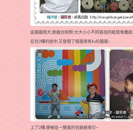
這面牆很大,很適合拍照!大大小小不同直徑的紙筒堆疊起來
在往2樓的途中,又發現了兩面很有fu的牆面~
上了2樓,便被這一整面的包裝紙吸引~