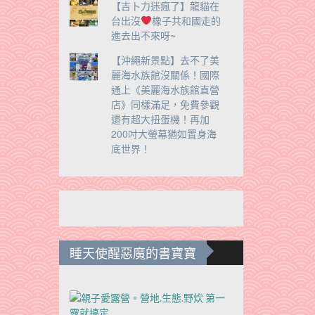
【吉卜力迷瘋了】龍貓在
台出沒
橡子共和國走的
進去出不來呀~
【沖繩新景點】去不了美
麗海水族館沒關係！國際
通上《美麗海水族館直營
店》同樣滿足，免費參觀
還有超大扭蛋機！再加
200吋大螢幕猶如置身海
底世界！
睡天使醒惡魔的書寶寶