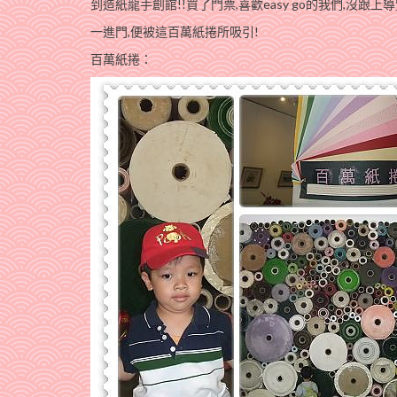
到造紙龍手創館!!買了門票,喜歡easy go的我們,沒跟
一進門,便被這百萬紙捲所吸引!
百萬紙捲：