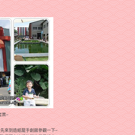
套票~
里,先來到造紙龍手創館參觀一下~