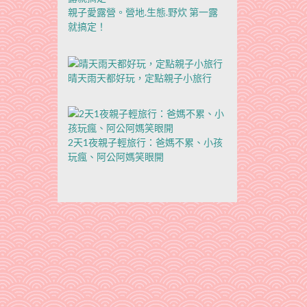
親子愛露營。營地.生態.野炊 第一露
就搞定！
晴天雨天都好玩，定點親子小旅行
2天1夜親子輕旅行：爸媽不累、小孩
玩瘋、阿公阿媽笑眼開