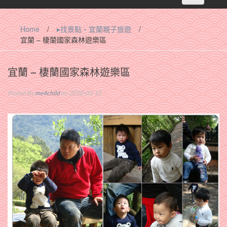
navigation
Home
/
▸找景點‧宜蘭親子旅遊
/
宜蘭 – 棲蘭國家森林遊樂區
宜蘭 – 棲蘭國家森林遊樂區
Posted By
me4child
on 2010-03-15