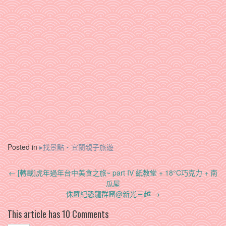
Posted in
▸找景點‧宜蘭親子旅遊
Post
←
[轉載]虎年過年台中美食之旅~ part IV 紙教堂 + 18°C巧克力 + 南
navigation
瓜屋
侏羅紀恐龍群窟@新光三越
→
This article has 10 Comments