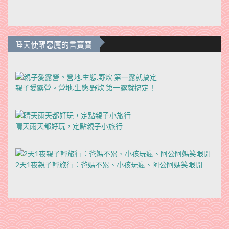
睡天使醒惡魔的書寶寶
親子愛露營。營地.生態.野炊 第一露就搞定！
晴天雨天都好玩，定點親子小旅行
2天1夜親子輕旅行：爸媽不累、小孩玩瘋、阿公阿媽笑眼開