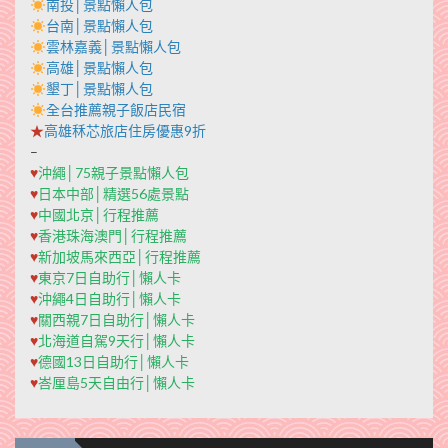
南投│景點懶人包
台南│景點懶人包
雲林嘉義│景點懶人包
高雄│景點懶人包
墾丁│景點懶人包
全台推薦親子飯店民宿
★
高雄秝芯旅店住房優惠9折
–
♥
沖繩│75親子景點懶人包
♥
日本中部│精選56處景點
♥
中國北京│行程推薦
♥
香港珠海澳門│行程推薦
♥
新加坡馬來西亞│行程推薦
♥
東京7日自助行│懶人卡
♥
沖繩4日自助行│懶人卡
♥
關西親7日自助行│懶人卡
♥
北海道自駕9天行│懶人卡
♥
德國13日自助行│懶人卡
♥
峇厘島5天自由行│懶人卡