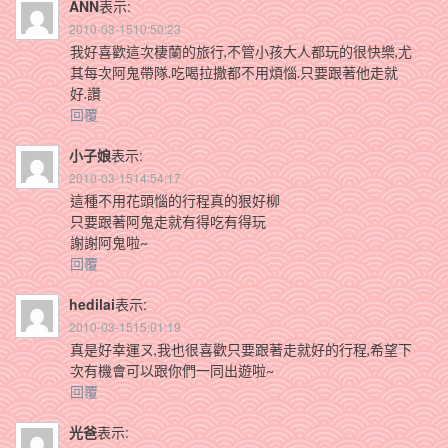
ANN
表示:
2010-03-1510:50:23
我好喜歡這次棲蘭的旅行,不管小孩大人都玩的很快樂,尤
其每次阿鬼帶隊.吃喝拉撒都不用煩惱.只要跟著他走就
好.讚
回覆
小子娘
表示:
2010-03-1514:54:17
這種不用花頭惱的行程真的狠好柳
只要跟著阿鬼走就有得吃有得玩
謝謝阿鬼啦~
回覆
hedilai
表示:
2010-03-1515:01:19
真是好幸運ㄡ,我也很喜歡只要跟著走就好的行程,希望下
次有機會可以跟你們一同出遊啦~
回覆
光爸
表示: