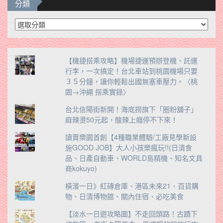
分類
分
類
【機捷搭乘攻略】機場捷運預辦登機、託運
行李，一次搞定！台北車站到桃園機場只要
３５分鐘，讓你輕鬆出國無塞車壓力。〈桃
園→沖繩 搭乘實錄〉
台北信陽街新開！海底撈旗下「圈粉舖子」
麻辣燙50元起，酸辣上癮停不下來！
讀賣樂園首創【4種職業體驗/工廠見學新設
施GOOD JOB】大人小孩樂瘋玩!!(日清食
品、日產自動車、WORLD島精機、知名文具
商kokuyo)
橫濱一日》紅磚倉庫、港區未來21、百貨購
物、日清博物館、關內住宿、必吃美食
【淡水一日遊攻略圖】不走回頭路！古蹟下