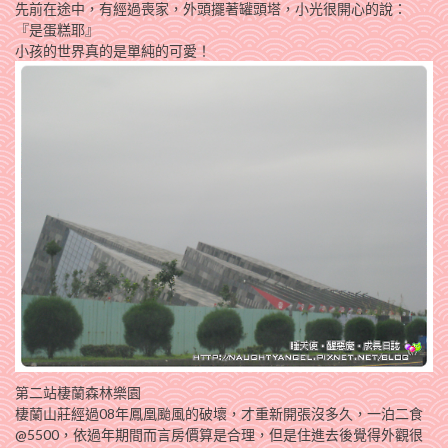
先前在途中，有經過喪家，外頭擺著罐頭塔，小光很開心的說：
『是蛋糕耶』
小孩的世界真的是單純的可愛！
第二站棲蘭森林樂園
棲蘭山莊經過08年鳳凰颱風的破壞，才重新開張沒多久，一泊二食
@5500，依過年期間而言房價算是合理，但是住進去後覺得外觀很