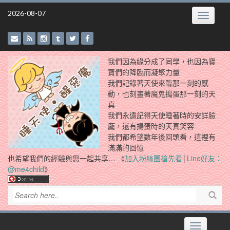
Skip
2026-08-07
Toggle
to
navigatio
content
我們因為緣分成了同學，也因為寶
寶們的降臨而凝聚力量
我們記錄著天使來臨那一刻的感
動，也刻畫著魔鬼搗蛋那一刻的天
真
我們永遠記得天使睡著時的安詳臉
龐，還有搗蛋時的天真笑容
我們都希望數年後回頭看，這裡有
滿滿的回憶
也希望我們的經驗與您一起共享… 《
加入粉絲團搶先看
│
Line好友：
@me4child
》
Toggle