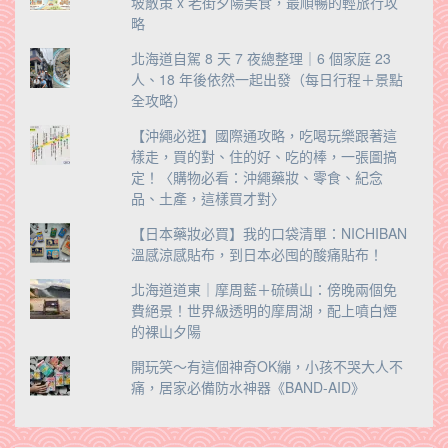
坡散策 x 老街夕陽美食，最順暢的輕旅行攻
略
北海道自駕 8 天 7 夜總整理｜6 個家庭 23
人、18 年後依然一起出發（每日行程＋景點
全攻略）
【沖繩必逛】國際通攻略，吃喝玩樂跟著這
樣走，買的對、住的好、吃的棒，一張圖搞
定！〈購物必看：沖繩藥妝、零食、紀念
品、土產，這樣買才對〉
【日本藥妝必買】我的口袋清單：NICHIBAN
溫感涼感貼布，到日本必囤的酸痛貼布！
北海道道東｜摩周藍＋硫磺山：傍晚兩個免
費絕景！世界級透明的摩周湖，配上噴白煙
的裸山夕陽
開玩笑～有這個神奇OK繃，小孩不哭大人不
痛，居家必備防水神器《BAND-AID》