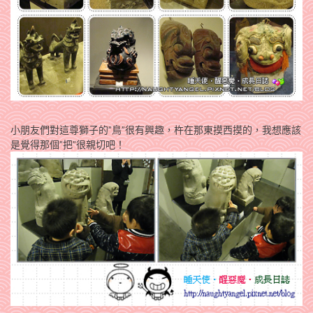
小朋友們對這尊獅子的”鳥”很有興趣，杵在那東摸西摸的，我想應該
是覺得那個”把”很親切吧！