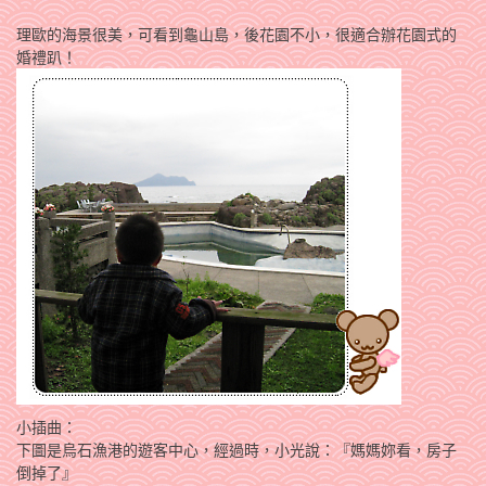
理歐的海景很美，可看到龜山島，後花園不小，很適合辦花園式的
婚禮趴！
小插曲：
下圖是烏石漁港的遊客中心，經過時，小光說：『媽媽妳看，房子
倒掉了』