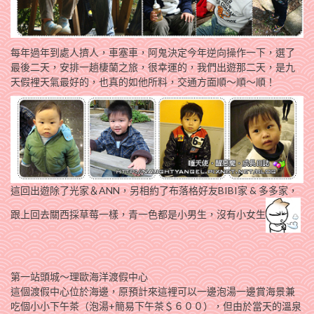
每年過年到處人擠人，車塞車，阿鬼決定今年逆向操作一下，選了
最後二天，安排一趟棲蘭之旅，很幸運的，我們出遊那二天，是九
天假裡天氣最好的，也真的如他所料，交通方面順～順～順！
這回出遊除了光家＆ANN，另相約了布落格好友BIBI家 & 多多家，
跟上回去關西採草莓一樣，青一色都是小男生，沒有小女生
第一站頭城～理歐海洋渡假中心
這個渡假中心位於海邊，原預計來這裡可以一邊泡湯一邊賞海景兼
吃個小小下午茶（泡湯+簡易下午茶＄６００），但由於當天的溫泉