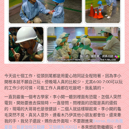
今天這七個工作，從頭到尾都是用愛心陪同証全程陪著，因為李小
開根本就不願自己玩。傍晚場人真的比較少，尤其6:00-7:00可以玩
的工作少的可憐，可能工作人員都在吃飯吧，我亂猜的。
一直到最後一個考古學家，李小開一聽到裡面有恐龍，怎個人突然
電到，開始要進去探險時，一直發問，問裡面的恐龍是真的還假
的，現場的大哥哥也是很健談，二個人就這樣聊起來，李小開的龜
毛突然不見，真另人意外，連看木乃伊其他小朋友都會怕，還來牽
我的手，我兒子還說，媽你去外面啦，不要跟進來
[Horse..你以為我
愛跟，我是怕你又翹課、又怕損失300元]
，本來想趁勢繼續玩，但