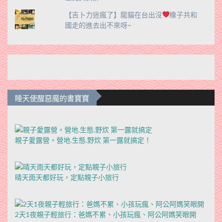
【吉卜力迷瘋了】龍貓在台出沒
橡子共和
國走的進去出不來呀~
睡天使醒惡魔的書寶寶
親子愛露營。營地.生態.野炊 第一露就搞定！
晴天雨天都好玩，定點親子小旅行
2天1夜親子輕旅行：爸媽不累、小孩玩瘋、阿公阿媽笑眼開