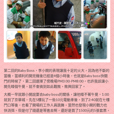
第二回的Baby Boss，李小開的表現讓我十足的火大，因為他不斷的
當機，當順利的開完機後已經是4個小時後，也就是Baby boss快關
門的時候了，第二回選擇了傍晚場PM3:00-PM8:00，也許我該讓小
開先睡個午覺，就不會搞到如此戰敗，敗興回家了。
大概一早就跟小開說要去baby boss的關係，讓他睡不著午覺，1:00
就到了京華城，先在5樓玩了一些10元電動車後，到了2:40就在七樓
門口等後，也看了開場的工作人員跳舞，當然也發現小開的戰力也
快消弭，但是付了錢還是等進去啊，還好是買了1500元的5張套票，