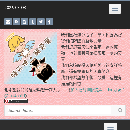
Skip
2026-08-08
Toggle
to
navigatio
content
我們因為緣分成了同學，也因為寶
寶們的降臨而凝聚力量
我們記錄著天使來臨那一刻的感
動，也刻畫著魔鬼搗蛋那一刻的天
真
我們永遠記得天使睡著時的安詳臉
龐，還有搗蛋時的天真笑容
我們都希望數年後回頭看，這裡有
滿滿的回憶
也希望我們的經驗與您一起共享… 《
加入粉絲團搶先看
│
Line好友：
@me4child
》
Toggle