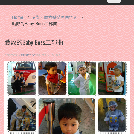
navigation
Home
/
▸樂‧雨備遊憩室內空間
/
戰敗的Baby Boss二部曲
戰敗的Baby Boss二部曲
Posted By
me4child
on 2009-07-01