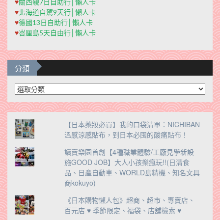
♥
關西親7日自助行│懶人卡
♥
北海道自駕9天行│懶人卡
♥
德國13日自助行│懶人卡
♥
峇厘島5天自由行│懶人卡
分類
分
類
【日本藥妝必買】我的口袋清單：NICHIBAN
溫感涼感貼布，到日本必囤的酸痛貼布！
讀賣樂園首創【4種職業體驗/工廠見學新設
施GOOD JOB】大人小孩樂瘋玩!!(日清食
品、日產自動車、WORLD島精機、知名文具
商kokuyo)
《日本購物懶人包》超商、超市、專賣店、
百元店 ♥ 季節限定、福袋、店舖檢索 ♥