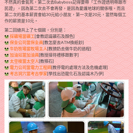
不然真的會氣死，第二次去Babyboss記得要帶「工作證透明帶跟市
民證」，因為第二次去不會再發，是因為愛護地球的關係哦。而且
第二次的基本薪資會給30元給小朋友，第一次是20元，當然每個工
作的薪資是10元。
第二回總共上了七個館，分別是：
採礦場當礦工
[會教認識礦石及顏色]
保全公司當保全員
[教怎麼去ATM換紙鈔]
牛奶牧場當牧場主人
[教擠奶去做牛奶的過程]
加油站當加油員
[教授接待禮移跟數字]
太空梭當太空人
[教殞石]
電力公司當電力工程師
[教停電的處理方法及危機處理]
考古洞穴當考古學家
[學找出恐龍化石及認識木乃伊]