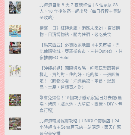
北海道自駕 8 天 7 夜總整理｜6 個家庭 23
人、18 年後依然一起出發（每日行程＋景點
全攻略）
橫濱一日》紅磚倉庫、港區未來21、百貨購
物、日清博物館、關內住宿、必吃美食
【馬來西亞】必買敗家地圖《中央市場、巴
比倫購物城、亞羅街夜市、三井Outlet》，住
宿推薦EQ Hotel
【沖繩必逛】國際通攻略，吃喝玩樂跟著這
樣走，買的對、住的好、吃的棒，一張圖搞
定！〈購物必看：沖繩藥妝、零食、紀念
品、土產，這樣買才對〉
聚會免煩惱！15個親子辦趴家庭日好去處(農
場、烤肉、戲水池、大草皮、團康、DIY、包
套行程)
北海道帶廣採買攻略｜UNIQLO帶廣店＋24
小時超市＋Seria百元店一站購足，雨天自駕
最完美安排