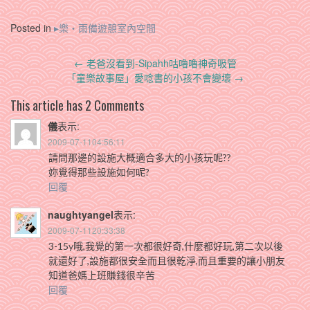
Posted in
▸樂‧雨備遊憩室內空間
Post
←
老爸沒看到-Sipahh咕嚕嚕神奇吸管
navigation
「童樂故事屋」愛唸書的小孩不會變壞
→
This article has 2 Comments
儀
表示:
2009-07-1104:56:11
請問那邊的設施大概適合多大的小孩玩呢??
妳覺得那些設施如何呢?
回覆
naughtyangel
表示:
2009-07-1120:33:38
3-15y哦,我覺的第一次都很好奇,什麼都好玩,第二次以後
就還好了,設施都很安全而且很乾淨,而且重要的讓小朋友
知道爸媽上班賺錢很辛苦
回覆