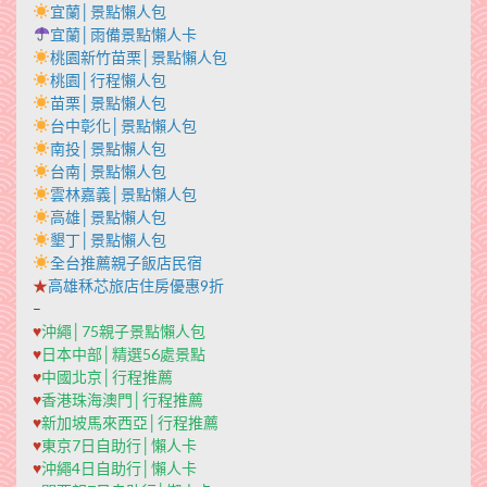
宜蘭│景點懶人包
宜蘭│雨備景點懶人卡
桃園新竹苗栗│景點懶人包
桃園│行程懶人包
苗栗│景點懶人包
台中彰化│景點懶人包
南投│景點懶人包
台南│景點懶人包
雲林嘉義│景點懶人包
高雄│景點懶人包
墾丁│景點懶人包
全台推薦親子飯店民宿
★
高雄秝芯旅店住房優惠9折
–
♥
沖繩│75親子景點懶人包
♥
日本中部│精選56處景點
♥
中國北京│行程推薦
♥
香港珠海澳門│行程推薦
♥
新加坡馬來西亞│行程推薦
♥
東京7日自助行│懶人卡
♥
沖繩4日自助行│懶人卡