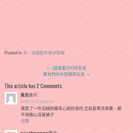
Posted in
衣‧衣服配件學步鞋囉
Post
←
[就是愛DIY]母乳皂
navigation
寶貝們的大型騎乘玩具
→
This article has 2 Comments
魚兒
表示:
2008-12-0510:03:26
我買了一件羽絨防踢背心超好用的,尤其是寒流來襲，都
不用擔心沒蓋被子
回覆
naughtyangel
表示: