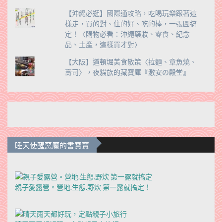
【沖繩必逛】國際通攻略，吃喝玩樂跟著這
樣走，買的對、住的好、吃的棒，一張圖搞
定！〈購物必看：沖繩藥妝、零食、紀念
品、土產，這樣買才對〉
【大阪】道頓堀美食散策〈拉麵、章魚燒、
壽司〉，夜貓族的藏寶庫『激安の殿堂』
睡天使醒惡魔的書寶寶
親子愛露營。營地.生態.野炊 第一露就搞定！