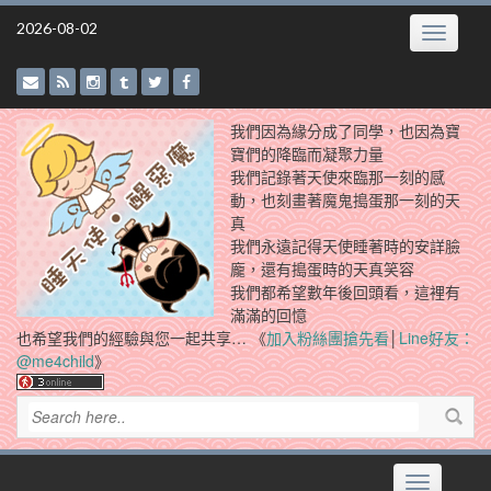
Skip
2026-08-02
Toggle
to
navigatio
content
我們因為緣分成了同學，也因為寶
寶們的降臨而凝聚力量
我們記錄著天使來臨那一刻的感
動，也刻畫著魔鬼搗蛋那一刻的天
真
我們永遠記得天使睡著時的安詳臉
龐，還有搗蛋時的天真笑容
我們都希望數年後回頭看，這裡有
滿滿的回憶
也希望我們的經驗與您一起共享… 《
加入粉絲團搶先看
│
Line好友：
@me4child
》
Toggle