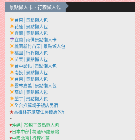
景點懶人卡、行程懶人包
台東│景點懶人包
花蓮│景點懶人包
宜蘭│景點懶人包
宜蘭│雨備景點懶人卡
桃園新竹苗栗│景點懶人包
桃園│行程懶人包
苗栗│景點懶人包
台中彰化│景點懶人包
南投│景點懶人包
台南│景點懶人包
雲林嘉義│景點懶人包
高雄│景點懶人包
墾丁│景點懶人包
全台推薦親子飯店民宿
★
高雄秝芯旅店住房優惠9折
–
♥
沖繩│75親子景點懶人包
♥
日本中部│精選56處景點
♥
中國北京│行程推薦