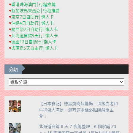
♥
香港珠海澳門│行程推薦
♥
新加坡馬來西亞│行程推薦
♥
東京7日自助行│懶人卡
♥
沖繩4日自助行│懶人卡
♥
關西親7日自助行│懶人卡
♥
北海道自駕9天行│懶人卡
♥
德國13日自助行│懶人卡
♥
峇厘島5天自由行│懶人卡
分類
分
類
【日本食記】德壽燒肉超驚豔！頂級白老和
牛拼盤大滿足，還有這兩樣必點隱藏版主
食！
北海道自駕 8 天 7 夜總整理｜6 個家庭 23
人、18 年後依然一起出發（每日行程＋景點