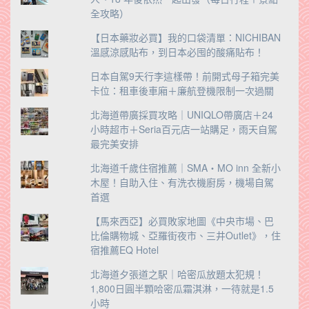
全攻略）
【日本藥妝必買】我的口袋清單：NICHIBAN
溫感涼感貼布，到日本必囤的酸痛貼布！
日本自駕9天行李這樣帶！前開式母子箱完美
卡位：租車後車廂＋廉航登機限制一次過關
北海道帶廣採買攻略｜UNIQLO帶廣店＋24
小時超市＋Seria百元店一站購足，雨天自駕
最完美安排
北海道千歲住宿推薦｜SMA・MO inn 全新小
木屋！自助入住、有洗衣機廚房，機場自駕
首選
【馬來西亞】必買敗家地圖《中央市場、巴
比倫購物城、亞羅街夜市、三井Outlet》，住
宿推薦EQ Hotel
北海道夕張道之駅｜哈密瓜放題太犯規！
1,800日圓半顆哈密瓜霜淇淋，一待就是1.5
小時