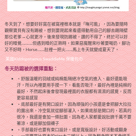
冬天到了，想要好好窩在被窩裡根本就是「嘸可能」，因為要隨時
觀察寶貝有沒有踢被，想到要爬起來看還得動用自己的腳去踢隔壁
那位老爹→心就更冷，後來發現防踢被，讚的不得了，終於可以好
好的睡覺………..但遇到睡的正熟時，如果惡魔醒來吵著要喝奶，腳功
又不好時，Horse…….肚裡一把火…….馬上冬天就變成夏天了。
美國Kiddopotamus SwaddleMe 保暖包巾
冬天防踢被的選擇重點：
‧舒服溫暖的羽絨或純棉能隔絕冷空氣的進入、最好還能吸
汗，所以內裡要用手摸一下，看能否吸汗，最好內裡是純棉的
最好，不然起床後會發現最裡面的衣服都有濕濕的感覺，反而
更容易感冒
‧底部最好是有開口設計，因為頑強的小孩還是會把腳大拉拉
的露出來，冷空氣就從腳部灌入，如果底部是開口的，若真的
很冷，我還是會加一條肚圍，因為老人家都愛說肚臍千萬不要
著涼，或是腳加個襪子
‧手部最好也要有束口設計，或是寬版設計，好活動或翻身
‧一定要買比原本的size大二號以上，因為翻身時才不會綁手