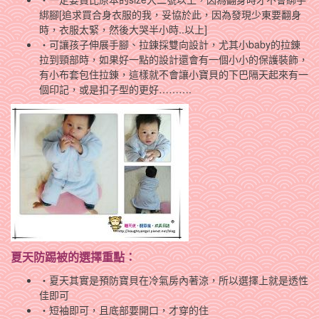
綁腳[追求買合身衣服的我，妥協於此，因為發現少東要翻身
時，衣服太緊，然後大哭半小時..以上]
‧可讓孩子伸展手腳、拉鍊採雙向設計，尤其小baby的拉錬
拉到頸部時，如果好一點的設計還會有一個小小的保護裝飾，
有小布套包住拉錬，這樣就不會讓小寶貝的下巴隔天起來有一
個印記，或是扣子型的更好……….
夏天防踢被的選擇重點：
‧夏天其實是預防寶貝在冷氣房內著涼，所以選擇上就是透性
佳即可
‧短袖即可，且底部要開口，才穿的住