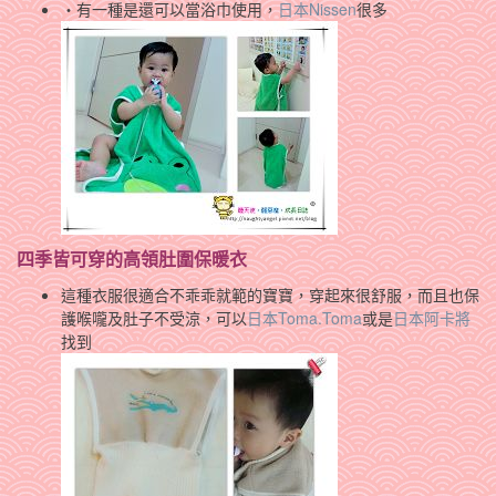
‧有一種是還可以當浴巾使用，
日本Nissen
很多
四季皆可穿的高領肚圍保暖衣
這種衣服很適合不乖乖就範的寶寶，穿起來很舒服，而且也保
護喉嚨及肚子不受涼，可以
日本Toma.Toma
或是
日本阿卡將
找到