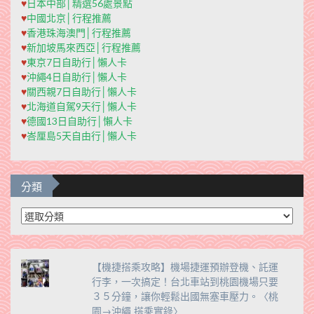
♥
日本中部│精選56處景點
♥
中國北京│行程推薦
♥
香港珠海澳門│行程推薦
♥
新加坡馬來西亞│行程推薦
♥
東京7日自助行│懶人卡
♥
沖繩4日自助行│懶人卡
♥
關西親7日自助行│懶人卡
♥
北海道自駕9天行│懶人卡
♥
德國13日自助行│懶人卡
♥
峇厘島5天自由行│懶人卡
分類
分
類
【機捷搭乘攻略】機場捷運預辦登機、託運
行李，一次搞定！台北車站到桃園機場只要
３５分鐘，讓你輕鬆出國無塞車壓力。〈桃
園→沖繩 搭乘實錄〉