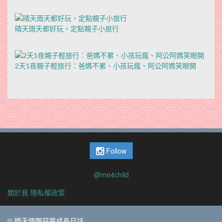
晴天雨天都好玩，定點親子小旅行
2天1夜親子輕旅行：爸媽不累、小孩玩瘋、阿公阿媽笑眼開
Follow
@me4child
關於我
隱私權政策
© 睡天使醒惡魔成長日誌