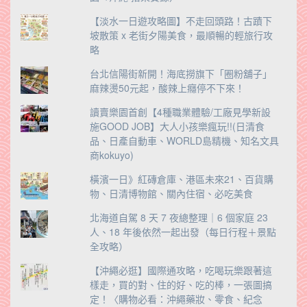
【淡水一日遊攻略圖】不走回頭路！古蹟下
坡散策 x 老街夕陽美食，最順暢的輕旅行攻
略
台北信陽街新開！海底撈旗下「圈粉舖子」
麻辣燙50元起，酸辣上癮停不下來！
讀賣樂園首創【4種職業體驗/工廠見學新設
施GOOD JOB】大人小孩樂瘋玩!!(日清食
品、日產自動車、WORLD島精機、知名文具
商kokuyo)
橫濱一日》紅磚倉庫、港區未來21、百貨購
物、日清博物館、關內住宿、必吃美食
北海道自駕 8 天 7 夜總整理｜6 個家庭 23
人、18 年後依然一起出發（每日行程＋景點
全攻略）
【沖繩必逛】國際通攻略，吃喝玩樂跟著這
樣走，買的對、住的好、吃的棒，一張圖搞
定！〈購物必看：沖繩藥妝、零食、紀念