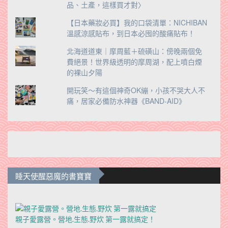
品、土產，這樣買才對〉
【日本藥妝必買】我的口袋清單：NICHIBAN
溫感涼感貼布，到日本必囤的酸痛貼布！
北海道道東｜摩周藍＋硫磺山：傍晚兩個免
費絕景！世界級透明的摩周湖，配上噴白煙
的裸山夕陽
開玩笑～有這個神奇OK繃，小孩不哭大人不
痛，居家必備防水神器《BAND-AID》
睡天使醒惡魔的書寶寶
親子愛露營。營地.生態.野炊 第一露就搞定！