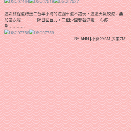
這次旅程還贈送二台半小時的遊園車還不錯玩，這邊天氣較涼，要
加裝衣服…………隔日回台北，二個少爺都著涼囉….心疼
咧…………
BY ANN [小開2Y6M 少東7M]