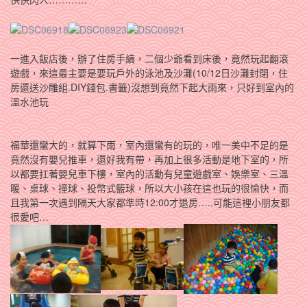
一進入飯店後，辦了住房手續，二個少爺看到床後，竟然玩起翻滾
遊戲，來這最主要是要玩戶外的泳池及沙灘(10/12日沙灘封閉，住
房還送沙雕組.DIY錢包.書籤)沒想到竟然下起大雨來，只好到室內的
溫水池玩
福華還蠻大的，就算下雨，室內還蠻有的玩的，唯一美中不足的是
竟然沒有嬰兒推車，還好我有帶，再加上很多活動是地下室的，所
以都要扛著嬰兒車下樓，室內的活動有兒童遊戲室、娛樂室、三溫
暖、桌球、撞球、投幣式籃球，所以大小孩在這也玩的很愉快，而
且我第一次遇到隔天大家都準時12:00才退房…..可能這裡小朋友都
很愛吧…