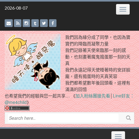
Skip
2026-08-07
Toggle
to
navigatio
content
我們因為緣分成了同學，也因為寶
寶們的降臨而凝聚力量
我們記錄著天使來臨那一刻的感
動，也刻畫著魔鬼搗蛋那一刻的天
真
我們永遠記得天使睡著時的安詳臉
龐，還有搗蛋時的天真笑容
我們都希望數年後回頭看，這裡有
滿滿的回憶
也希望我們的經驗與您一起共享… 《
加入粉絲團搶先看
│
Line好友：
@me4child
》
Toggle