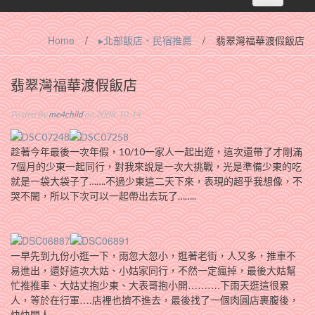
navigation
Home
/
▸北部飯店、民宿推薦
/
翡翠灣福華渡假飯店
翡翠灣福華渡假飯店
Posted By
me4child
on 2008-10-14
趁著今年最後一次年假，10/10一家人一起出遊，這次還帶了才剛滿
7個月的少東一起同行，對我來說是一次大挑戰，光是準備少東的吃
就是一袋大袋子了…….不過少東這二天下來，表現的超乎我想像，不
哭不閙，所以下次可以一起帶出去玩了……..
一早先到九份小逛一下，雨忽大忽小，逛著老街，人又多，推車不
易進出，還好這次大姑、小姑家同行，不然一定瘋掉，最後大姑幫
忙推推車、大姑丈抱少東、大表哥抱小開……….下雨天逛這很累
人，等於在行軍….店裡也擠不進去，最後找了一個肉圓店裹腹後，
快快閃人…………