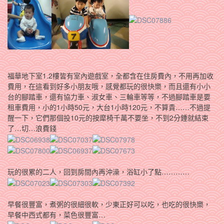
福華地下室1.2樓皆有室內遊戲室，全都含在住房費內，不用再加收
費用，在這看到好多小朋友哦，感覺都玩的很快樂，而且還有小小
台的腳踏車，還有協力車、淑女車、三輪車等等，不過腳踏車是要
租車費用，小的1小時50元，大台1小時120元，不算貴……不過提
醒一下，它們那個投10元的按犘椅千萬不要坐，不到2分鍾就結束
了…切…浪費錢
玩的很累的二人，回到房間內再沖澡，浴缸小了點…………
早餐很豐富，煮粥的很細很軟，少東正好可以吃，也吃的很快樂，
早餐中西式都有，菜色很豐富…