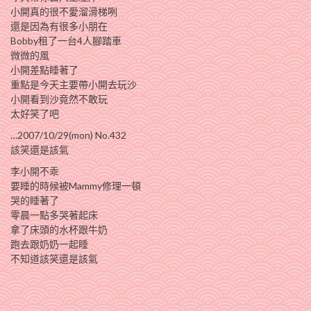
小開真的很不愛溜滑梯咧
還是因為有很多小朋在
Bobby租了一台4人腳踏車
微微的風
小開差點睡著了
重點是今天主要帶小開去玩沙
小開看到沙竟然不敢玩
太好笑了吧
…2007/10/29(mon) No.432
該笑還是該氣
李小開不乖
要睡的時候被Mammy修理一頓
哭的睡著了
零晨一點多哭著起床
拿了床頭的水杯跟牛奶
跑去跟奶奶一起睡
不知道該笑還是該氣