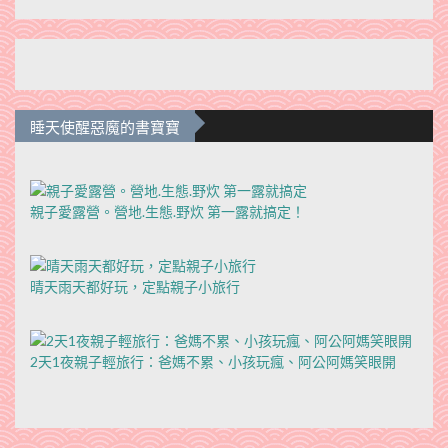
睡天使醒惡魔的書寶寶
親子愛露營。營地.生態.野炊 第一露就搞定！
晴天雨天都好玩，定點親子小旅行
2天1夜親子輕旅行：爸媽不累、小孩玩瘋、阿公阿媽笑眼開