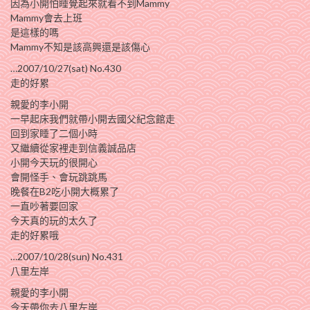
因為小開怕睡覺起來就看不到Mammy
Mammy會去上班
是這樣的嗎
Mammy不知是該高興還是該傷心
…2007/10/27(sat) No.430
走的好累
親愛的李小開
一早起床我們就帶小開去國父紀念館走
回到家睡了二個小時
又繼續從家裡走到信義誠品店
小開今天玩的很開心
會開怪手、會玩跳跳馬
晚餐在B2吃小開大概累了
一直吵著要回家
今天真的玩的太久了
走的好累哦
…2007/10/28(sun) No.431
八里左岸
親愛的李小開
今天帶你去八里左岸