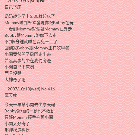
…2007/10/07(sun) No.412
自己下床
奶奶說你早上5:00就起床了
Mommy睡到9:00發現你跟Bobby在玩
一看到Mommy就牽著Mommy往外走
Bobby跟Mommy帶你下去走
不到5分鍾就睡在嬰兒車上了
回到家Bobby跟Mommy正在吃早餐
小開竟然開了房門走出來
若無其事的坐在我們旁邊
小開自己下床咧
而且沒哭
太神奇了吧
…2007/10/10(wed) No.416
摩天輪
今天一早帶小開去坐摩天輪
Bobby緊張的一動也不敢動
只好Mommy接手抱著小開
小開太好奇了
那裡摸這裡摸