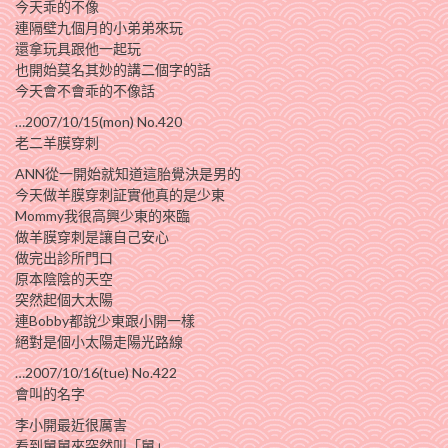
今天乖的不像
連隔壁九個月的小弟弟來玩
還拿玩具跟他一起玩
也開始莫名其妙的講二個字的話
今天會不會乖的不像話
…2007/10/15(mon) No.420
老二羊膜穿刺
ANN從一開始就知道這胎覺決是男的
今天做羊膜穿刺証實他真的是少東
Mommy我很高興少東的來臨
做羊膜穿刺是讓自己安心
做完出診所門口
原本陰陰的天空
突然起個大太陽
連Bobby都說少東跟小開一樣
絕對是個小太陽走陽光路線
…2007/10/16(tue) No.422
會叫的名字
李小開最近很厲害
看到舅舅來突然叫「舅」