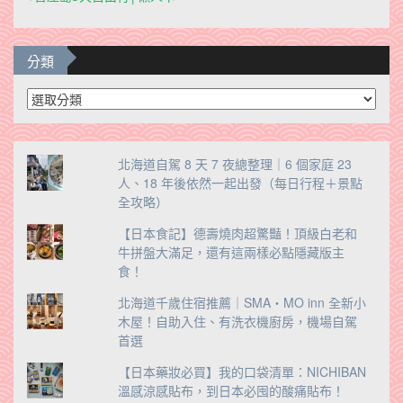
分類
分
類
北海道自駕 8 天 7 夜總整理｜6 個家庭 23
人、18 年後依然一起出發（每日行程＋景點
全攻略）
【日本食記】德壽燒肉超驚豔！頂級白老和
牛拼盤大滿足，還有這兩樣必點隱藏版主
食！
北海道千歲住宿推薦｜SMA・MO inn 全新小
木屋！自助入住、有洗衣機廚房，機場自駕
首選
【日本藥妝必買】我的口袋清單：NICHIBAN
溫感涼感貼布，到日本必囤的酸痛貼布！