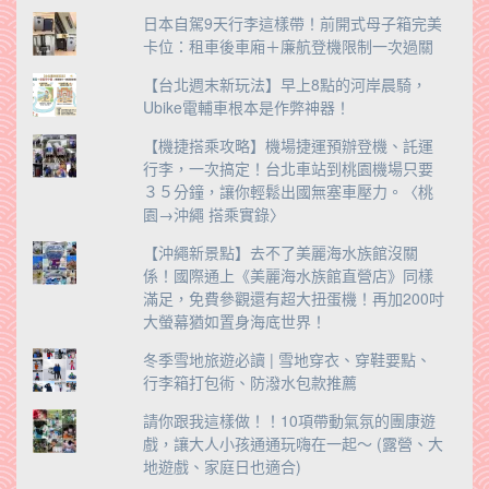
日本自駕9天行李這樣帶！前開式母子箱完美
卡位：租車後車廂＋廉航登機限制一次過關
【台北週末新玩法】早上8點的河岸晨騎，
Ubike電輔車根本是作弊神器！
【機捷搭乘攻略】機場捷運預辦登機、託運
行李，一次搞定！台北車站到桃園機場只要
３５分鐘，讓你輕鬆出國無塞車壓力。〈桃
園→沖繩 搭乘實錄〉
【沖繩新景點】去不了美麗海水族館沒關
係！國際通上《美麗海水族館直營店》同樣
滿足，免費參觀還有超大扭蛋機！再加200吋
大螢幕猶如置身海底世界！
冬季雪地旅遊必讀 | 雪地穿衣、穿鞋要點、
行李箱打包術、防潑水包款推薦
請你跟我這樣做！！10項帶動氣氛的團康遊
戲，讓大人小孩通通玩嗨在一起～ (露營、大
地遊戲、家庭日也適合)