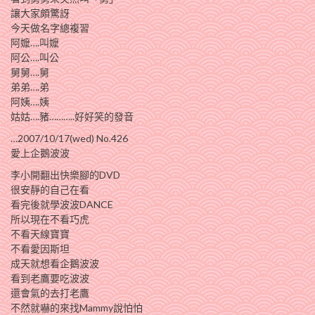
讓大家頗驚訝
今天做名字總複習
阿嬤….叫嬤
阿公….叫公
舅舅….舅
弟弟….弟
阿姨….姨
姑姑….豬………..好好笑的發音
…2007/10/17(wed) No.426
愛上企鵝波波
李小開翻出快樂腳的DVD
很安靜的自己在看
看完後就學波波DANCE
所以現在不看巧虎
不看天線寶寶
不看愛因斯坦
成天就想看企鵝波波
看到老鷹要吃波波
還會氣的去打老鷹
不然就嚇的來找Mammy說怕怕