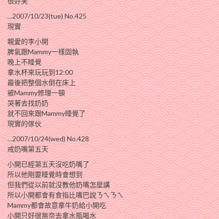
很好笑
…2007/10/23(tue) No.425
現實
親愛的李小開
脾氣跟Mammy一樣固執
晚上不睡覺
拿水杯來玩玩到12:00
最後把整個水倒在床上
被Mammy修理一頓
哭著去找奶奶
就不回來跟Mammy睡覺了
現實的傢伙
…2007/10/24(wed) No.428
戒奶嘴第五天
小開已經第五天沒吃奶嘴了
所以他剛要睡覺時會想到
但我們從以前就沒教他奶嘴怎麼講
所以小開都會有食指比嘴巴說ㄋㄟㄋㄟ
Mammy都會故意拿牛奶給小開吃
小開只好很無奈去拿水瓶喝水