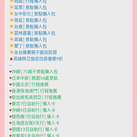
桃園│行程懶人包
苗栗│景點懶人包
台中彰化│景點懶人包
南投│景點懶人包
台南│景點懶人包
雲林嘉義│景點懶人包
高雄│景點懶人包
墾丁│景點懶人包
全台推薦親子飯店民宿
★
高雄秝芯旅店住房優惠9折
–
♥
沖繩│75親子景點懶人包
♥
日本中部│精選56處景點
♥
中國北京│行程推薦
♥
香港珠海澳門│行程推薦
♥
新加坡馬來西亞│行程推薦
♥
東京7日自助行│懶人卡
♥
沖繩4日自助行│懶人卡
♥
關西親7日自助行│懶人卡
♥
北海道自駕9天行│懶人卡
♥
德國13日自助行│懶人卡
♥
峇厘島5天自由行│懶人卡