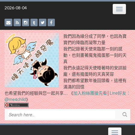
Skip
2026-08-04
Toggle
to
navigatio
content
我們因為緣分成了同學，也因為寶
寶們的降臨而凝聚力量
我們記錄著天使來臨那一刻的感
動，也刻畫著魔鬼搗蛋那一刻的天
真
我們永遠記得天使睡著時的安詳臉
龐，還有搗蛋時的天真笑容
我們都希望數年後回頭看，這裡有
滿滿的回憶
也希望我們的經驗與您一起共享… 《
加入粉絲團搶先看
│
Line好友：
@me4child
》
Toggle