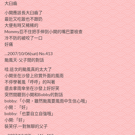
大臼齒
小開應該長大臼齒了
最近又吃飯也不跟奶
大便有時又稀稀的
Mommy忍不住把手伸到小開的嘴巴要檢查
冷不防的被咬了一口
好痛
…2007/10/06(sat) No.413
颱風天-父子間的對話
哇.這次的颱風真的太大了
小開坐在沙發上欣賞外面的風雨
不停學著風「呼呼」的叫著
還去拿雨傘坐在沙發上好好笑
突然間聽到小開和Bobby的對話
bobby:「小開，雖然颱風要風雨中生信心哦」
小開：「好」
bobby:「也要自立自強哦」
小開:「好」
裝笑仔.一對無聊的父子