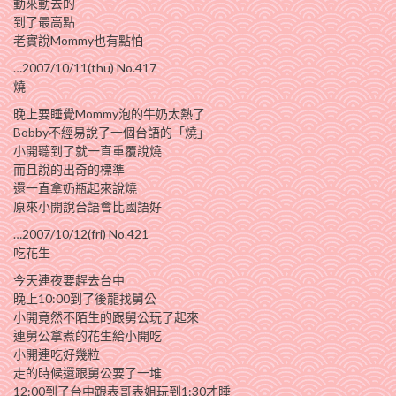
動來動去的
到了最高點
老實說Mommy也有點怕
…2007/10/11(thu) No.417
燒
晚上要睡覺Mommy泡的牛奶太熱了
Bobby不經易說了一個台語的「燒」
小開聽到了就一直重覆說燒
而且說的出奇的標準
還一直拿奶瓶起來說燒
原來小開說台語會比國語好
…2007/10/12(fri) No.421
吃花生
今天連夜要趕去台中
晚上10:00到了後龍找舅公
小開竟然不陌生的跟舅公玩了起來
連舅公拿煮的花生給小開吃
小開連吃好幾粒
走的時候還跟舅公要了一堆
12:00到了台中跟表哥表姐玩到1:30才睡