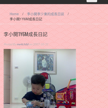
navigation
Home
/
李小開李少東的成長日誌
/
李小開1Y6M成長日記
李小開1Y6M成長日記
Posted By
me4child
on 2007-10-31