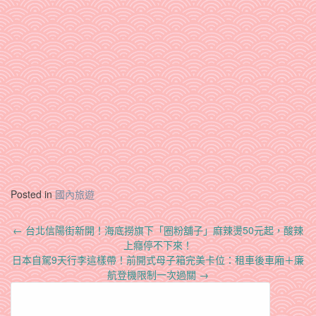
Posted in
國內旅遊
Post
←
台北信陽街新開！海底撈旗下「圈粉舖子」麻辣燙50元起，酸辣
navigation
上癮停不下來！
日本自駕9天行李這樣帶！前開式母子箱完美卡位：租車後車廂＋廉
航登機限制一次過關
→