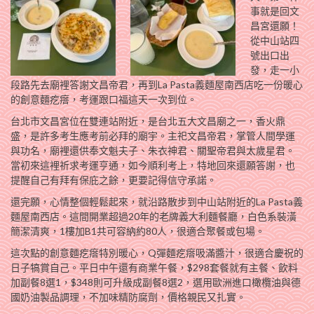
事就是回文
昌宮還願！
從中山站四
號出口出
發，走一小
段路先去廟裡答謝文昌帝君，再到La Pasta義麵屋南西店吃一份暖心
的創意麵疙瘩，考運跟口福這天一次到位。
台北市文昌宮位在雙連站附近，是台北五大文昌廟之一，香火鼎
盛，是許多考生應考前必拜的廟宇。主祀文昌帝君，掌管人間學運
與功名，廟裡還供奉文魁夫子、朱衣神君、關聖帝君與太歲星君。
當初來這裡祈求考運亨通，如今順利考上，特地回來還願答謝，也
提醒自己有拜有保庇之餘，更要記得信守承諾。
還完願，心情整個輕鬆起來，就沿路散步到中山站附近的La Pasta義
麵屋南西店。這間開業超過20年的老牌義大利麵餐廳，白色系裝潢
簡潔清爽，1樓加B1共可容納約80人，很適合聚餐或包場。
這次點的創意麵疙瘩特別暖心，Q彈麵疙瘩吸滿醬汁，很適合慶祝的
日子犒賞自己。平日中午還有商業午餐，$298套餐就有主餐、飲料
加副餐8選1，$348則可升級成副餐8選2，選用歐洲進口橄欖油與德
國奶油製品調理，不加味精防腐劑，價格親民又扎實。