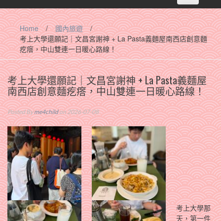
navigation
Home
/
國內旅遊
/
考上大學還願記｜文昌宮謝神 + La Pasta義麵屋南西店創意麵
疙瘩，中山雙連一日暖心路線！
考上大學還願記｜文昌宮謝神 + La Pasta義麵屋
南西店創意麵疙瘩，中山雙連一日暖心路線！
Posted By
me4child
on 2026-07-08
考上大學那
天，第一件