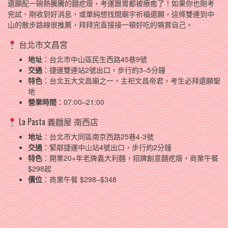
還願配一碗熱騰騰的麵疙瘩，考運跟胃都被療癒了！如果你也剛考
完試、剛收到好消息，或單純想找間廟宇祈福還願，這條雙連到中
山的散步路線很推薦，拜拜完直接接一頓好吃的犒賞自己。
台北市文昌宮
地址
：台北市中山區民生西路45巷9號
交通
：捷運雙連站2號出口，步行約3–5分鐘
特色
：台北五大文昌廟之一，主祀文昌帝君，考生必拜還願聖
地
營業時間
：07:00–21:00
La Pasta 義麵屋 南西店
地址
：台北市大同區南京西路25巷4-3號
交通
：緊鄰捷運中山站4號出口，步行約2分鐘
特色
：開業20+年老牌義大利麵，招牌創意麵疙瘩，商業午餐
$298起
價位
：商業午餐 $298–$348