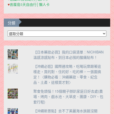
♥
峇厘島5天自由行│懶人卡
分類
分
類
【日本藥妝必買】我的口袋清單：NICHIBAN
溫感涼感貼布，到日本必囤的酸痛貼布！
【沖繩必逛】國際通攻略，吃喝玩樂跟著這
樣走，買的對、住的好、吃的棒，一張圖搞
定！〈購物必看：沖繩藥妝、零食、紀念
品、土產，這樣買才對〉
聚會免煩惱！15個親子辦趴家庭日好去處(農
場、烤肉、戲水池、大草皮、團康、DIY、包
套行程)
【沖繩新景點】去不了美麗海水族館沒關