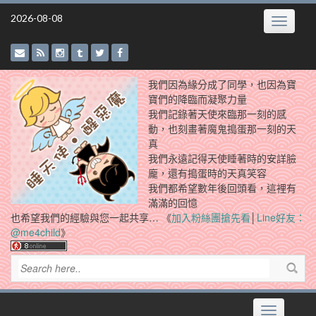
Skip
2026-08-08
Toggle
to
navigatio
content
我們因為緣分成了同學，也因為寶
寶們的降臨而凝聚力量
我們記錄著天使來臨那一刻的感
動，也刻畫著魔鬼搗蛋那一刻的天
真
我們永遠記得天使睡著時的安詳臉
龐，還有搗蛋時的天真笑容
我們都希望數年後回頭看，這裡有
滿滿的回憶
也希望我們的經驗與您一起共享… 《
加入粉絲團搶先看
│
Line好友：
@me4child
》
Toggle