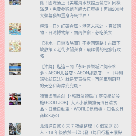
係！國際通上《美麗海水族館直營店》同樣
滿足，免費參觀還有超大扭蛋機！再加200吋
大螢幕猶如置身海底世界！
橫濱一日》紅磚倉庫、港區未來21、百貨購
物、日清博物館、關內住宿、必吃美食
【淡水一日遊攻略圖】不走回頭路！古蹟下
坡散策 x 老街夕陽美食，最順暢的輕旅行攻
略
【沖繩】逛這三間「永旺夢樂城沖繩來客
夢、AEON北谷店、AEON那霸店」。〈沖繩
購物新玩法〉就是要買得瘋，再開車到蔚藍
的天空和海岸兜兜風。
讀賣樂園首創【4種職業體驗/工廠見學新設
施GOOD JOB】大人小孩樂瘋玩!!(日清食
品、日產自動車、WORLD島精機、知名文具
商kokuyo)
北海道自駕 8 天 7 夜總整理｜6 個家庭 23
人、18 年後依然一起出發（每日行程＋景點