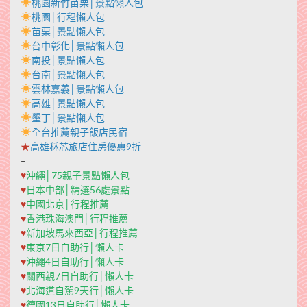
桃園新竹苗栗│景點懶人包
桃園│行程懶人包
苗栗│景點懶人包
台中彰化│景點懶人包
南投│景點懶人包
台南│景點懶人包
雲林嘉義│景點懶人包
高雄│景點懶人包
墾丁│景點懶人包
全台推薦親子飯店民宿
★
高雄秝芯旅店住房優惠9折
–
♥
沖繩│75親子景點懶人包
♥
日本中部│精選56處景點
♥
中國北京│行程推薦
♥
香港珠海澳門│行程推薦
♥
新加坡馬來西亞│行程推薦
♥
東京7日自助行│懶人卡
♥
沖繩4日自助行│懶人卡
♥
關西親7日自助行│懶人卡
♥
北海道自駕9天行│懶人卡
♥
德國13日自助行│懶人卡