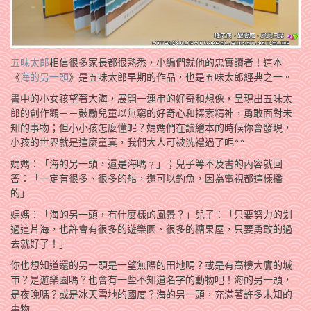
五味太郎
相信很多家長都很熟悉，小編們就他的忠實讀者！這本
《
海的另一頭
》是五味太郎早期的作品，也是五味太郎經典之一。
書中的小女孩望著大海，展開一連串的好奇和想像，呈現出五味太
郎的創作觀－－鼓勵兒童以無窮的好奇心和探索精神，勇敢面對未
知的事物；但小小孩怎麼懂呢？媽媽們在讀繪本的時候你會發現，
小孩的世界就是這麼童真，我們大人可被洗禮過了呢^^
媽媽：「海的另一頭，還是海嗎﹖」；兒子等不及書的內容就回
答：「一定有很多、很多的船，還可以釣魚，因為電視都這樣播
的」
媽媽：「海的另一頭，有什麼樣的風景？」兒子：「只要努力的划
過這片海，也許會有很多的遊樂園、很多的糖果屋，只要勇敢的過
去就好了！」
你也想知道還的另一頭是一望無際的田地嗎？或是有高樓大廈的城
市？是遊樂園嗎？也會有一些不知道名字的動物吧！海的另一頭，
是夜晚嗎？或是冰天雪地的國度？海的另一頭，充滿著許多未知的
事物……