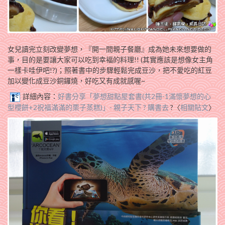
女兒讀完立刻改變夢想，『開一間親子餐廳』成為她未來想要做的
事，目的是要讓大家可以吃到幸褔的料理!! (其實應該是想像女主角
一樣卡哇伊吧!?)；照著書中的步驟輕鬆完成豆沙，把不愛吃的紅豆
加以變化成豆沙銅鑼燒，好吃又有成就感喔~
詳細內容：
好書分享「夢想甜點屋套書(共2冊-1滿懷夢想的心
型櫻餅+2祝福滿滿的栗子蒸糕)」- 親子天下 ? 購書去
?〈
相關貼文
〉