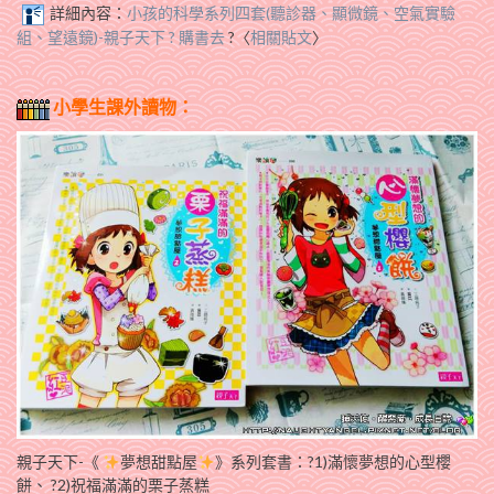
詳細內容：
小孩的科學系列四套(聽診器、顯微鏡、空氣實驗
組、望遠鏡)-親子天下 ? 購書去
?〈
相關貼文
〉
小學生課外讀物：
親子天下‬-《
夢想甜點屋
》系列套書：?1)滿懷夢想的心型櫻
餅、 ?2)祝福滿滿的栗子蒸糕