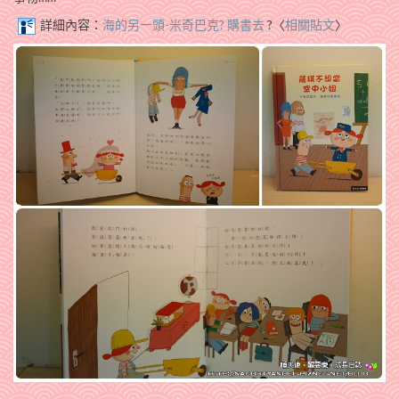
詳細內容：
海的另一頭-米奇巴克? 購書去
?〈
相關貼文
〉