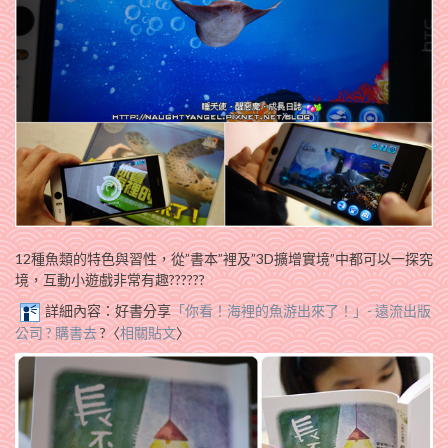
12種魚類的特色與習性，從”書本”裡及”3D擴增實境”中都可以一探究
境，互動小遊戲非常有趣??????
詳細內容：好書分享
「你看！海裡的魚游出來了！」- 遠流出版
公司 ? 購書去
?〈
相關貼文
〉