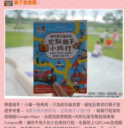
親子旅遊類：
睽違兩年！小編一拖再拖，只為給你最真實、最貼近需求的親子旅
遊參考書→《
晴天雨天都好玩，定點親子小旅行
》，每篇行程皆附
路線圖Google Maps，出遊找路更輕鬆+內附玩家攻略超值豪華
Coupon券，讓你不用大包小包再找行程，全篇附上QRCode及相關