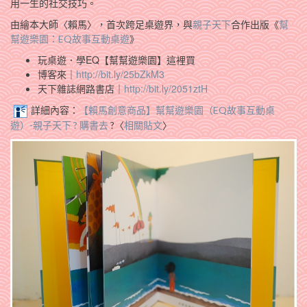
用一生的社交技巧。
由繪本大師〈賴馬‬〉，首次跨足桌遊界，與
‎親子天下
‬合作出版《
幫
幫遊樂園：EQ故事互動桌遊
》
玩桌遊．學EQ【幫幫遊樂園】這裡買
博客來｜
http://bit.ly/25bZkM3
天下雜誌網路書店｜
http://bit.ly/2051ztH
詳細內容：
【賴馬創意商品】幫幫遊樂園（EQ故事互動桌
遊）-親子天下 ? 購書
去
?〈
相關貼文
〉