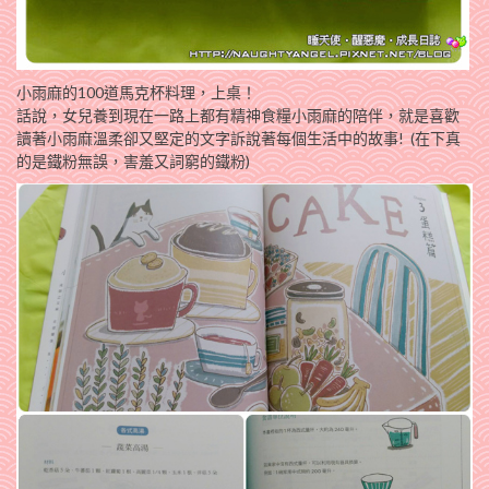
小雨麻的100道馬克杯料理，上桌！
話說，女兒養到現在一路上都有精神食糧小雨麻的陪伴，就是喜歡
讀著小雨麻溫柔卻又堅定的文字訴說著每個生活中的故事! (在下真
的是鐵粉無誤，害羞又詞窮的鐵粉)