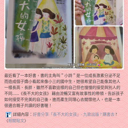
最近看了一本好書，書的主角叫＂小詩＂是一位成長激素分泌不足
而造成個子嬌小看起來像小三的國中生，她很希望自己能像其他人
一樣長高、長胖，雖然不喜歡這樣的自己但也慢慢的接受與別人的
不同…….《長不大的女孩》 藉由流暢又富有故事性的帶領，告訴孩子
如何接受不完美的自己後，進而產生同理心去關懷他人，也是一本
很適合親子共讀的好書喔！
詳細內容：
好書分享「長不大的女孩」- 九歌出版 ? 購書去
?
〈
相關貼文
〉