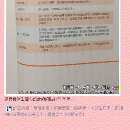
還有黃醫生細心設計的的貼心TIPS喔~
詳細內容：發燒免驚！搞懂流感、腸病毒，小兒生病不心慌(含
MP3有聲書)-親子天下 ? 購書去
?〈
相關貼文
〉