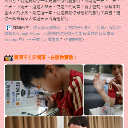
折扣券，就是要給你一個充滿回憶的暑旅行，無論是一天、二天、
三天、下雨天、還是大熱天，或是三代同堂、新手爸媽、家有年齡
差距大的小孩，總之這一本，就是要給你最輕鬆的旅行工具書！邀
你一起帶著家人踏遍天涯海角輕鬆行
詳細內容：
晴天雨天都好玩，定點親子小旅行（每篇行程皆附
路線圖Google Maps，出遊找路更輕鬆+內附玩家攻略超值豪華
Coupon券）-三采文化 ? 購書去
?〈
相關貼文
〉
暑假不上安親班，在家做實驗：