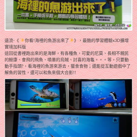
遠流‬-《
你看!海裡的魚游出來了
》，最酷的學習體驗x3D擴增
實境加料版
這回從書裡跑出來的是海鮮，有各種魚，可愛的尼莫、長相不親民
的鮟康、會飛的飛魚、噴墨的烏賊、討喜的海龜。。。等，只要動
動手指頭?，看海裡的魚游來游去，獵食食物；還能從互動遊戲中了
解魚的習性，還可以和魚來個大合影!!