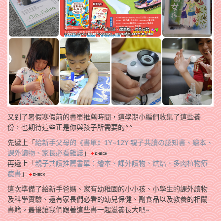
又到了暑假寒假前的書單推薦時間，這學期小編們收集了這些養
份，也期待這些正是你與孩子所需要的^^
先遞上「
給新手父母的《書單》1Y~12Y 親子共讀の認知書、繪本、
課外讀物、家長必看雜誌
」
再遞上「
親子共讀推薦書單：繪本、課外讀物、烘焙、多肉植物療
癒書
」
這次準備了給新手爸媽、家有幼稚園的小小孩、小學生的課外讀物
及科學實驗、還有家長們必看的幼兒保健、副食品以及教養的相關
書籍。最後讓我們跟著這些書一起滋養長大吧~