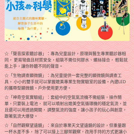
☆「聲音探索聽診器」：專為兒童設計，原理與醫生專業聽診器相
同， 更易彎曲且材質安全­，組裝不需任何膠水、螺絲接合， 輕鬆就
能上手，讓你聆聽不同的聲音。
☆「生物調查顯微鏡」：為兒童提供一套完整的顯微鏡與調查工
具， 小小的雙手就可以掌握­媲美專業生物實驗室的設備。內建LED
的攜帶型顯微鏡，戶外使­用更方便。
☆「神奇空氣實驗組」：套組中的空氣氣流機不需組裝，操作簡
單，只要裝上電池， 就可以­噴射出媲美空氣循環機的穩定氣流，並
且還可以用透過開關， 調整氣流的強度，讓小孩子的­玩心與創意，
跟著氣流大爆發。
☆「自然觀察望遠鏡」：來自於專業天文望遠鏡的設計，但重量跟
一杯水差不多， 除了可以­接上三腳架觀察，改用手持的方式更讓小