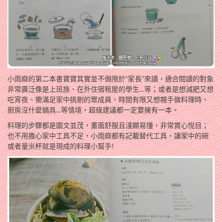
小雨麻的第二本書寶寶其實並不侷限於”家長”來讀，適合閱讀的對象
非常廣泛像是上班族、在外住宿租屋的學生…等；或者是想減肥又想
吃宵夜、需滿足家中挑剔的眾成員、時間有限又想親手做料理時、
廚房沒什麼鍋具…等情境，超級建議都一定要擁有一本。
料理的步驟都是圖文並茂，畫面舒服且淺顯易懂，非常賞心悅目；
也不用擔心家中工具不足，小雨麻都有記載替代工具，讓家中的碗
或者量米杯就是現成的料理小幫手!