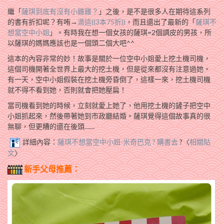
繼「
薩琪到底有沒有小雞雞？
」之後，是不是很多人在期待這系列
的書有折扣呢？有哊→
滴這((3本75折))
，而且還出了最新的「
薩琪不
想當空中小姐
」。有時我在想一個女孩的薩琪=2個調皮的男孩，所
以薩琪的媽媽應該也是一個頭二個大吧^^
這本的內容非常的妙！故事是關於一位空中小姐愛上挖土機司機，
這個司機開著全世界上最大的挖土機，但是從來都沒有注意過她。
有一天，空中小姐假裝在挖土機旁昏倒了，這樣一來，挖土機司機
就不得不看到她，否則就會把她壓扁！
當司機看到她的時候，立刻就愛上她了，他用挖土機的鏟子把空中
小姐抓起來，然後帶著她到市政廳結婚。薩琪覺得這個故事真的很
無聊，但更糟的還在後頭……
詳細內容：
薩琪不想當空中小姐-米奇巴克 ? 購書去
?〈
相關貼
文
〉
新手父母推薦：