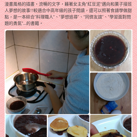
漫畫風格的插畫，流暢的文字，藉著女主角”紅豆泥”邁向和菓子接班
人夢想的故事!!較適合中高年級的孩子閱讀，還可以照著食譜學做甜
點，是一本綜合”料理職人”、”夢想追尋”、”同儕友誼”、”學習面對問
題的勇氣”…的書籍。