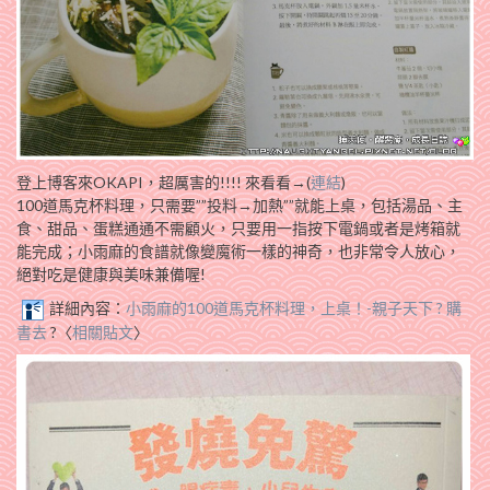
登上博客來OKAPI，超厲害的!!!! 來看看→(
連結
)
100道馬克杯料理，只需要””投料→加熱””就能上桌，包括湯品、主
食、甜品、蛋糕通通不需顧火，只要用一指按下電鍋或者是烤箱就
能完成；小雨麻的食譜就像變魔術一樣的神奇，也非常令人放心，
絕對吃是健康與美味兼備喔!
詳細內容：
小雨麻的100道馬克杯料理，上桌！-親子天下 ? 購
書去
?〈
相關貼文
〉