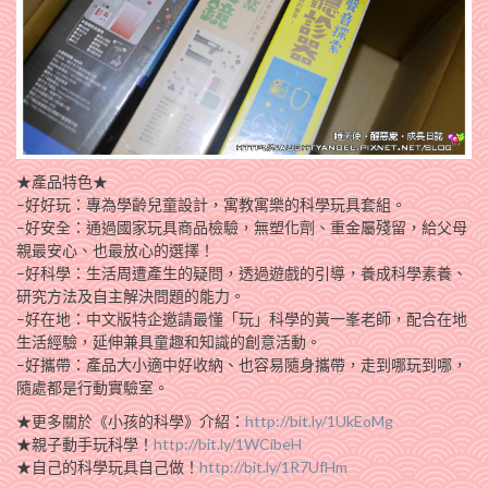
★產品特色★
–好好玩：專為學齡兒童設計，寓教寓樂的科學玩具套組。
–好安全：通過國家玩具商品檢驗，無塑化劑、重金屬殘留，給父母
親最安心、也最放心­­的選擇！
–好科學：生活周遭產生的疑問，透過遊戲的引導，養成科學素養、
研究方法及自主解決­­問題的能力。
–好在地：中文版特企邀請最懂「玩」科學的黃一峯老師，配合在地
生活經驗，延伸兼具­­童趣和知識的創意活動。
–好攜帶：產品大小適中好收納、也容易隨身攜帶，走到哪玩到哪，
隨處都是行動實驗室­­。
★更多關於《小孩的科學》介紹：
http://bit.ly/1UkEoMg
★親子動手玩科學！
http://bit.ly/1WCibeH
★自己的科學玩具自己做！
http://bit.ly/1R7UfHm