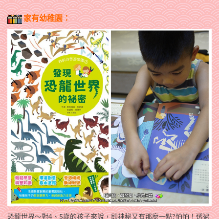
家有幼稚園：
恐龍世界～對4、5歲的孩子來說，即神秘又有那麼一點?怕怕！透過