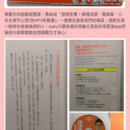
黃醫生的經驗超豐富，集結成「發燒免驚！搞懂流感、腸病毒，小
兒生病不心慌(含MP3有聲書)」一書實在是家長們的褔音；想起生第
一胎時亦是搞操煩的人，baby只要有風吹草動立馬就非常緊張@@然
後就什麼都要跑去問個醫生才安心!