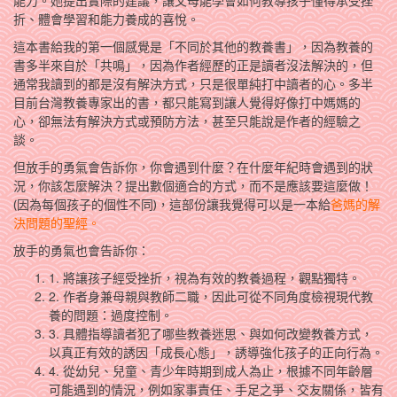
能力。她提出實際的建議，讓父母能學會如何教導孩子懂得承受挫
折、體會學習和能力養成的喜悅。
這本書給我的第一個感覺是「不同於其他的教養書」，因為教養的
書多半來自於「共鳴」，因為作者經歷的正是讀者沒法解決的，但
通常我讀到的都是沒有解決方式，只是很單純打中讀者的心。多半
目前台灣教養專家出的書，都只能寫到讓人覺得好像打中媽媽的
心，卻無法有解決方式或預防方法，甚至只能說是作者的經驗之
談。
但放手的勇氣會告訴你，你會遇到什麼？在什麼年紀時會遇到的狀
況，你該怎麼解決？提出數個適合的方式，而不是應該要這麼做！
(因為每個孩子的個性不同)，這部份讓我覺得可以是一本給
爸媽的解
決問題的聖經。
放手的勇氣也會告訴你：
1. 將讓孩子經受挫折，視為有效的教養過程，觀點獨特。
2. 作者身兼母親與教師二職，因此可從不同角度檢視現代教
養的問題：過度控制。
3. 具體指導讀者犯了哪些教養迷思、與如何改變教養方式，
以真正有效的誘因「成長心態」，誘導強化孩子的正向行為。
4. 從幼兒、兒童、青少年時期到成人為止，根據不同年齡層
可能遇到的情況，例如家事責任、手足之爭、交友關係，皆有