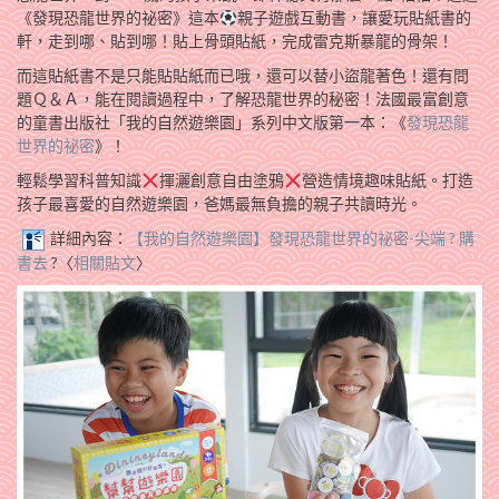
《發現恐龍世界的祕密》這本
親子遊戲互動書，讓愛玩貼紙書的
軒，走到哪、貼到哪！貼上骨頭貼紙，完成雷克斯暴龍的骨架！
而這貼紙書不是只能貼貼紙而已哦，還可以替小盜龍著色！還有問
題Ｑ＆Ａ，能在閱讀過程中，了解恐龍世界的秘密！法國最富創意
的童書出版社「我的自然遊樂園」系列中文版第一本：《
發現恐龍
世界的祕密
》！
輕鬆學習科普知識
揮灑創意自由塗鴉
營造情境趣味貼紙。打造
孩子最喜愛的自然遊樂園，爸媽最無負擔的親子共讀時光。
詳細內容：
【我的自然遊樂園】發現恐龍世界的祕密-尖端 ? 購
書去
?〈
相關貼文
〉