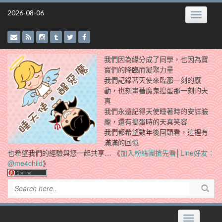
Skip
2026-08-06
Toggle
to
navigatio
content
我們因為緣分成了同學，也因為寶
寶們的降臨而凝聚力量
我們記錄著天使來臨那一刻的感
動，也刻畫著魔鬼搗蛋那一刻的天
真
我們永遠記得天使睡著時的安詳臉
龐，還有搗蛋時的天真笑容
我們都希望數年後回頭看，這裡有
滿滿的回憶
也希望我們的經驗與您一起共享… 《
加入粉絲團搶先看
│
Line好友：
@me4child
》
Toggle