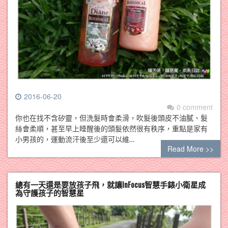
2016-06-20
0 comment
你也在找不含矽靈，但洗髮時會柔滑，吹髮後頭皮不油膩、髮
絲會柔順，甚至早上睡醒後的頭髮依然很有秩序，重點是家有
小男孩的，運動流汗後至少還可以維…
Read More >>
總有一天還是要放孩子飛，就讓InFocus智慧手錶小衛星成
為守護孩子的智慧星