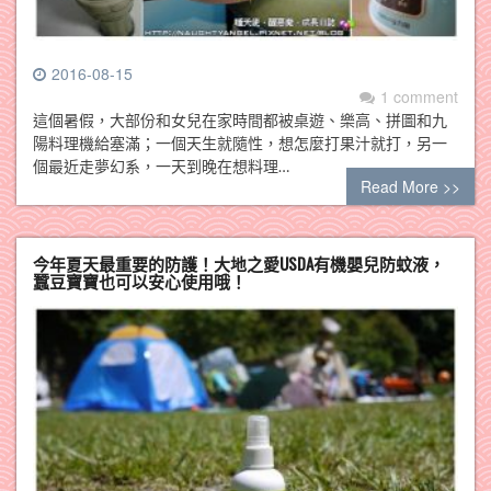
2016-08-15
1 comment
這個暑假，大部份和女兒在家時間都被桌遊、樂高、拼圖和九
陽料理機給塞滿；一個天生就隨性，想怎麼打果汁就打，另一
個最近走夢幻系，一天到晚在想料理…
Read More >>
今年夏天最重要的防護！大地之愛USDA有機嬰兒防蚊液，
蠶豆寶寶也可以安心使用哦！