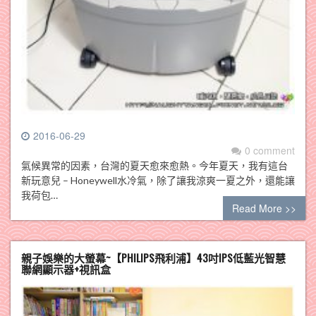
2016-06-29
0 comment
氣候異常的因素，台灣的夏天愈來愈熱。今年夏天，我有這台
新玩意兒 – Honeywell水冷氣，除了讓我涼爽一夏之外，還能讓
我荷包…
Read More >>
親子娛樂的大螢幕~【PHILIPS飛利浦】43吋IPS低藍光智慧
聯網顯示器+視訊盒