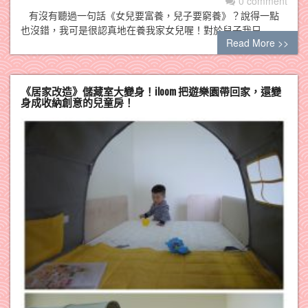
0 comment
有沒有聽過一句話《女兒要富養，兒子要窮養》？說得一點
也沒錯，我可是很認真地在養我家女兒喔！對於兒子我只…
Read More >>
《居家改造》儲藏室大變身！iloom 把遊樂園帶回家，還變
身成收納創意的兒童房！