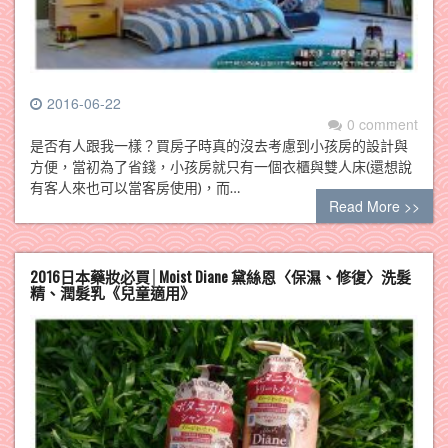
2016-06-22
0 comment
是否有人跟我一樣？買房子時真的沒去考慮到小孩房的設計與
方便，當初為了省錢，小孩房就只有一個衣櫃與雙人床(還想說
有客人來也可以當客房使用)，而…
Read More >>
2016日本藥妝必買│Moist Diane 黛絲恩〈保濕、修復〉洗髮
精、潤髮乳《兒童適用》