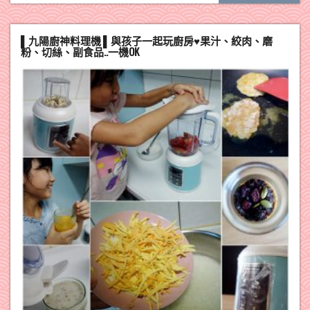
▌九陽廚神料理機 ▌與孩子一起玩廚房♥果汁、絞肉、磨
粉、切絲、副食品..一機OK