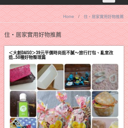
navigation
Home
/
住‧居家實用好物推薦
住‧居家實用好物推薦
＜大創DAISO＞39元平價時尚逛不膩～旅行打包、亂室改
造…50種好物整理篇