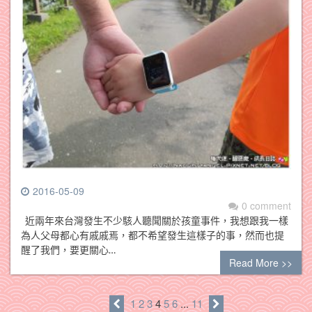
2016-05-09
0 comment
近兩年來台灣發生不少駭人聽聞關於孩童事件，我想跟我一樣
為人父母都心有戚戚焉，都不希望發生這樣子的事，然而也提
醒了我們，要更關心…
Read More >>
1
2
3
4
5
6
...
11