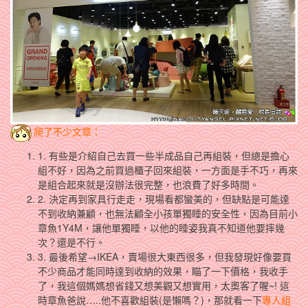
爬了不少文章：
1. 有些是介紹自己去買一些半成品自己再組裝，但總是擔心
組不好，因為之前買過櫃子回來組裝，一方面是手不巧，再來
是組合起來就是沒辦法很完整，也浪費了好多時間。
2. 決定再到家具行走走，現場看都蠻美的，但缺點是可能達
不到收納兼顧，也無法顧全小孩單獨睡的安全性，因為目前小
章魚1Y4M，讓他單獨睡，以他的睡姿我真不知道他要摔幾
次？還是不行。
3. 最後希望→IKEA，賣場很大東西很多，但我發現好像要買
不少商品才能同時達到收納的效果，瞄了一下價格，我收手
了，我這個媽媽想省錢又想美觀又想實用，太奧客了喔~! 這
時章魚爸說…..他不喜歡組裝(是懶嗎？)，那就看一下
專人組