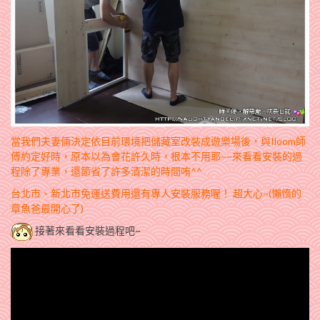
當我們夫妻倆決定依目前環境把儲藏室改裝成遊樂場後，與Iloom師
傅約定好時，原本以為會花許久時，根本不用耶~~來看看安裝的過
程除了專業，還節省了許多清潔的時間哊^^
台北市、新北市免運送費用還有專人安裝服務喔！
超大心~(懶惰的
章魚爸最開心了)
接著來看看安裝過程吧~