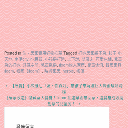
Posted in
住‧居家實用好物推薦
Tagged
打造居家親子房
,
孩子 小
天地
,
南港citylink百貨
,
小孩房打造
,
上下舖
,
雙層床
,
可愛床鋪
,
兒童
房的打造
,
好感空間
,
兒童臥房
,
iloom怡人家居
,
兒童傢俱
,
韓國家具
,
iloom
,
韓國【iloom】
,
時尚家居
,
herbie
,
帳篷
Post
←
【展覽】小熊維尼「友．你真好」帶孩子來沉浸巨大蜂蜜罐溜滑
navigation
梯
《居家改造》儲藏室大變身！iloom 把遊樂園帶回家，還變身成收納
創意的兒童房！
→
發佈留言