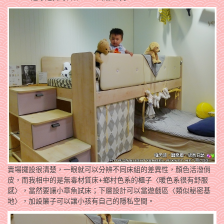
賣場擺設很清楚，一眼就可以分辨不同床組的差異性，顏色活潑俏
皮，而我相中的是無毒材質床+鄉村色系的櫃子〈暖色系很有舒服
感〉，當然要讓小章魚試床；下層設計可以當遊戲區〈類似秘密基
地〉，加設簾子可以讓小孩有自己的隱私空間。