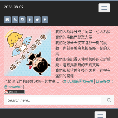
Skip
2026-08-09
Toggle
to
navigatio
content
我們因為緣分成了同學，也因為寶
寶們的降臨而凝聚力量
我們記錄著天使來臨那一刻的感
動，也刻畫著魔鬼搗蛋那一刻的天
真
我們永遠記得天使睡著時的安詳臉
龐，還有搗蛋時的天真笑容
我們都希望數年後回頭看，這裡有
滿滿的回憶
也希望我們的經驗與您一起共享… 《
加入粉絲團搶先看
│
Line好友：
@me4child
》
Toggle