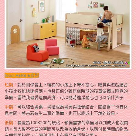
iloom HERBIE系列
短期：
對於剛學會上下樓梯的小孩上下床不擔心，睡覺與遊戲結合
小孩比較能快速適應。也替正值分離焦慮時期的孩童做獨立睡覺的
準備。當然我最愛這個高度，可以隨時進房關心也可以陪伴孩子。
中期：
可以結合書桌．書櫃成為書房與睡覺結合，閱讀累了也有休
息空間。將來若有生二寶的準備，也可以變成上下舖的效果。
後期：
長度為100X200的規格，預備需求的準備可以到成人也沒問
題。長大後不需要的空間可以改為收納倉儲，以應付長時間的物品
有個舒服的家，空間利用加上布簾又有隱藏效果。