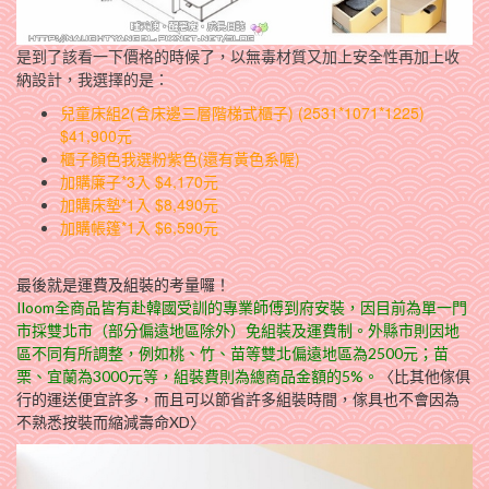
是到了該看一下價格的時候了，以無毒材質又加上安全性再加上收
納設計，我選擇的是：
兒童床組2(含床邊三層階梯式櫃子) (2531*1071*1225)
$41,900元
櫃子顏色我選
粉紫色
(還有
黃色系
喔)
加購廉子*3入 $4,170元
加購床墊*1入 $8,490元
加購帳篷*1入 $6,590元
最後就是運費及組裝的考量囉！
Iloom全商品皆有赴韓國受訓的專業師傅到府安裝，因目前為單一門
市採雙北市（部分偏遠地區除外）免組裝及運費制。外縣市則因地
區不同有所調整，例如桃、竹、苗等雙北偏遠地區為2500元；苗
栗、宜蘭為3000元等，組裝費則為總商品金額的5%。
〈比其他傢俱
行的運送便宜許多，而且可以節省許多組裝時間，傢具也不會因為
不熟悉按裝而縮減壽命XD〉