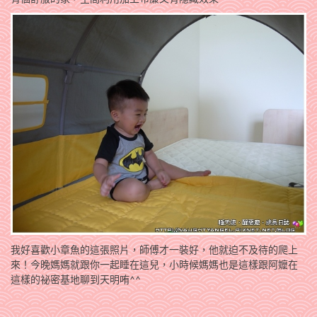
我好喜歡小章魚的這張照片，師傅才一裝好，他就迫不及待的爬上
來！今晚媽媽就跟你一起睡在這兒，小時候媽媽也是這樣跟阿嬤在
這樣的祕密基地聊到天明哊^^