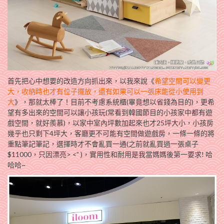
首先把心中想要的改造方向抓出來，以我來說《
希望空間可以變更
大，收納時也才有位子擺放，還有如果可以一張床能從小使用到
大
》，那就太棒了！目前不考慮系統櫃(畢竟想以省錢為目的)，更希
望有多出來的空間可以讓小孩玩(常看到韓國節目的小孩家中都有遊
戲空間，就好羨慕)，以家中室內坪數加起來也才25坪大小，小孩房
幾乎也只剩下4坪大，客廳更不可能有空間做遊戲房，一條一條的將
重點筆記筆記，選擇時才不會亂買一通(之前就亂買過一張桌子
$11000，只因漂亮> <” )，實用性和耐用是我當媽媽後第一要求! 哈
哈哈~