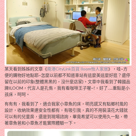
某天看到姊姊的文章《
南港CityLink百貨 Iloom怡人家居
》，哇~方
便的購物好地點耶~怎麼以前都不知道車站有這麼美這麼好逛？還停
留在以前的印象(整體黑黑的，沒什麼店家)，文章中我看到了韓國品
牌ILOOM，代言人是孔侑，我有看咖啡王子喔~!，好了…..重點是小
孩床，呵呵。
有有有，我看到了，適合我家小章魚的床，明亮感又有點鄉村風的
設計，收納效果連安全性都有，有吸引我，真的不用裝潢花大錢就
可以有的兒童房，還是到現場諮詢，畢竟希望可以使用久一點，帶
著章魚爸和小章魚才能實際體驗一下。