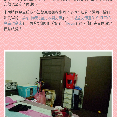
方放也全塞了再說)。
上面這個兒童房我不知朝思暮想多少回了？也不知看了幾回小編姐
姐們寫的「
夢想中的兒童房及嬰兒床
」、「
兒童房佈置DIY+FLEXA
兒童架高床
」，再看到姐姐們介紹的「
Iloom
」後，我們夫妻倆決定
做點改變！