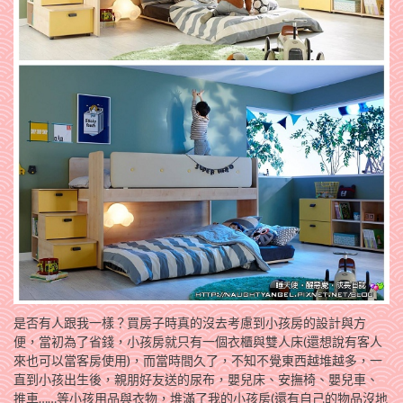
是否有人跟我一樣？買房子時真的沒去考慮到小孩房的設計與方
便，當初為了省錢，小孩房就只有一個衣櫃與雙人床(還想說有客人
來也可以當客房使用)，而當時間久了，不知不覺東西越堆越多，一
直到小孩出生後，親朋好友送的尿布，嬰兒床、安撫椅、嬰兒車、
推車……等小孩用品與衣物，堆滿了我的小孩房(還有自己的物品沒地