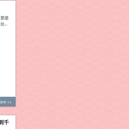
。那是
台…
ore >>
到千