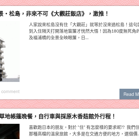
景‧松島，非來不可《大觀莊飯店》，激推！
人家說來松島沒有住「大觀莊」就等於沒來過松島！這句
到入住隔天打開落地窗簾才恍然大悟！因為180度無死角
及福浦橋的全景全映眼簾，日…
 comment
Read M
外草地帳篷晚餐，自行車與採原木香菇館外行程！
喜歡跑日本的朋友，對於 “住” 有怎麼樣的要求呢?? 我們
那種高檔的溫泉旅館，大多是在交通方便的地方，選個價