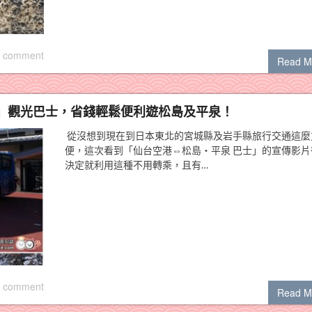
 comment
Read M
」觀光巴士，省錢輕鬆便利遊松島及平泉！
從沒想到現在到日本東北的宮城縣及岩手縣旅行交通這麼
便，這次看到「仙台空港⇔松島・平泉 巴士」的宣傳影片
決定就利用這種不用轉乘，且有…
 comment
Read M