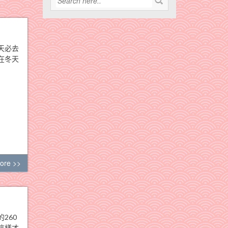
天必去
在冬天
ore >>
260
這樣才