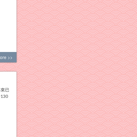
ore >>
年來已
130