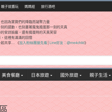
親子就醬玩
媽媽經
旅行酒吧
，也因為寶寶們的降臨而凝聚力量
一刻的感動，也刻畫著魔鬼搗蛋那一刻的天真
時的安詳臉龐，還有搗蛋時的天真笑容
看，這裡有滿滿的回憶
起共享… 《
加入粉絲團搶先看
│
Line好友：@me4child
》
美食餐廳
日本旅遊
國外旅遊
親子生活
區