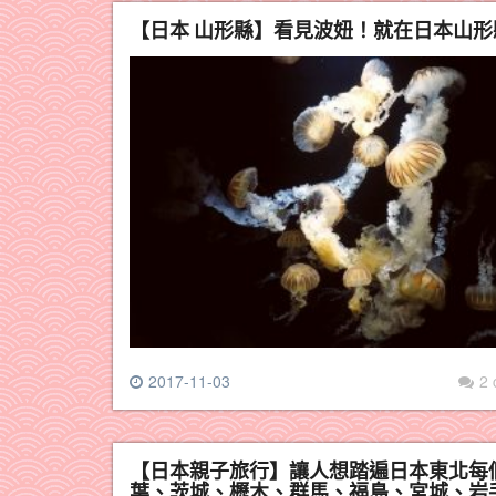
【日本 山形縣】看見波妞！就在日本山
2017-11-03
2
【日本親子旅行】讓人想踏遍日本東北每
葉、茨城、櫪木、群馬、福島、宮城、岩手