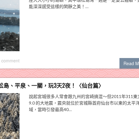
能深深感受這樣的閑靜之美！…
 comment
Read M
松島、平泉、一關，玩3天2夜！〈仙台篇〉
說起宮城很多人常會跟九州的宮崎搞混～但2011年311東
9.0 的大地震，震央就位於宮城縣首府仙台市以東的太平
域，當時引發最高40…