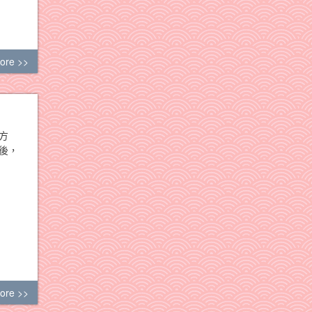
ore >>
方
後，
ore >>