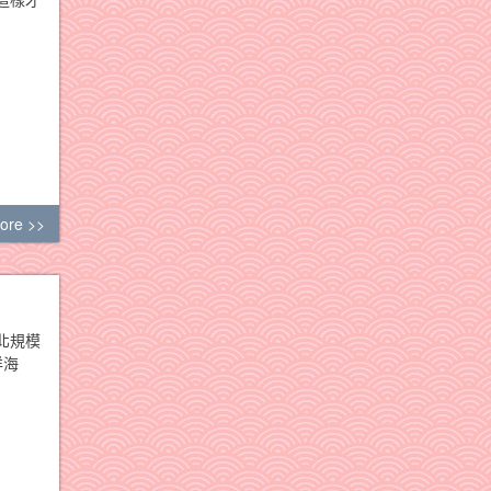
ore >>
北規模
洋海