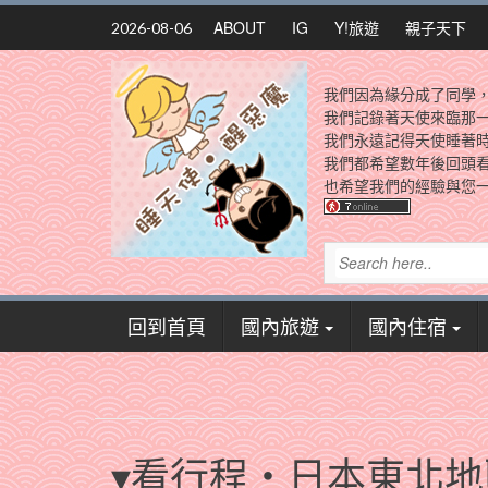
Skip
ABOUT
IG
Y!旅遊
親子天下
2026-08-06
to
content
我們因為緣分成了同學
我們記錄著天使來臨那
我們永遠記得天使睡著
我們都希望數年後回頭
也希望我們的經驗與您一
回到首頁
國內旅遊
國內住宿
▾看行程‧日本東北地