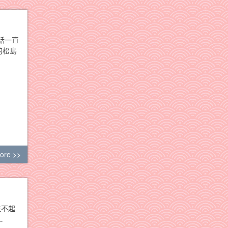
話一直
的松島
ore >>
住不起
…