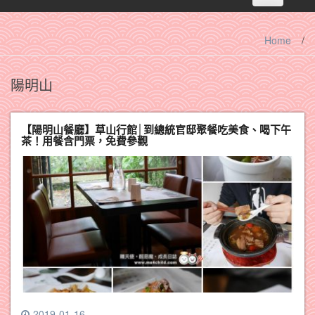
navigation
Home
/
陽明山
【陽明山餐廳】草山行館│到總統官邸聚餐吃美食、喝下午
茶！用餐含門票，免費參觀
2019-01-16