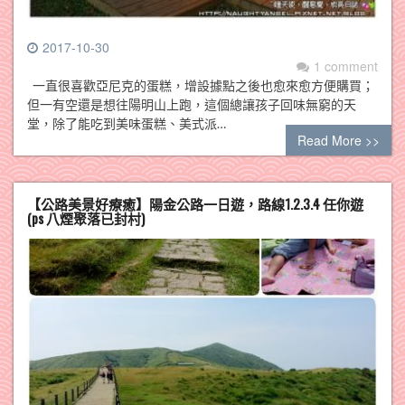
2017-10-30
1 comment
一直很喜歡亞尼克的蛋糕，增設據點之後也愈來愈方便購買；
但一有空還是想往陽明山上跑，這個總讓孩子回味無窮的天
堂，除了能吃到美味蛋糕、美式派…
Read More >>
【公路美景好療癒】陽金公路一日遊，路線1.2.3.4 任你遊
(ps 八煙聚落已封村)