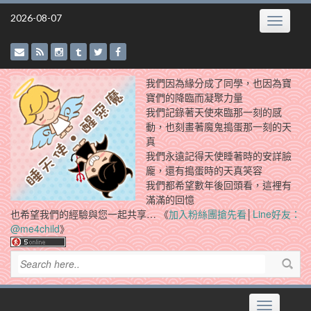
Skip
2026-08-07
Toggle
to
navigatio
content
我們因為緣分成了同學，也因為寶
寶們的降臨而凝聚力量
我們記錄著天使來臨那一刻的感
動，也刻畫著魔鬼搗蛋那一刻的天
真
我們永遠記得天使睡著時的安詳臉
龐，還有搗蛋時的天真笑容
我們都希望數年後回頭看，這裡有
滿滿的回憶
也希望我們的經驗與您一起共享… 《
加入粉絲團搶先看
│
Line好友：
@me4child
》
Toggle