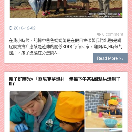
2016-12-02
0 comment
在我小時候，記憶中爸爸媽媽總是在假日會帶著我們出遊(是說
屁股癢癢症應該是遺傳的關係XDD) 每每回家，翻閱起小時候的
照片，孩子總繞在旁邊問&…
Read More >>
親子好時光♥「亞尼克夢想村」幸褔下午茶&甜點烘焙親子
DIY