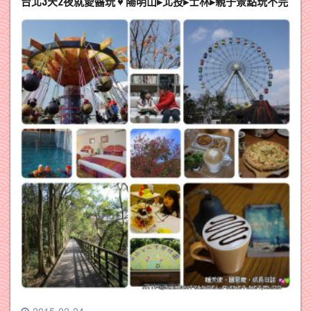
台北3天2夜就愛醬玩 ♥ 陽明山▸北投▸士林▸親子景點玩不完