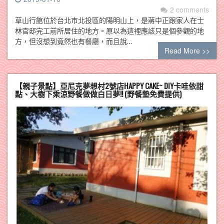
2 comments
草山行館位於台北市北投區的陽明山上，是蔣中正跟家人在士
林官邸完工前所居住的地方。原以為這裡應該只是個參觀的地
方，但沒想到竟然也有餐廳，而且說…
Read More >>
【親子景點】亞尼克夢想村2號店HAPPY CAKE~ DIY卡哇依甜
點、大樹下乘涼野餐做做白日夢!! (野餐墊免費提供)