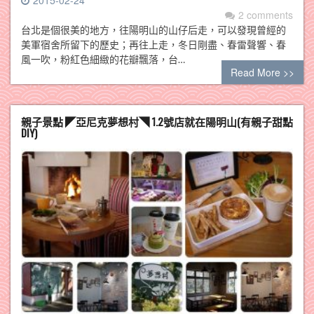
2015-02-24
2 comments
台北是個很美的地方，往陽明山的山仔后走，可以發現曾經的
美軍宿舍所留下的歷史；再往上走，冬日剛盡、春雷聲響、春
風一吹，粉紅色細緻的花瓣飄落，台…
Read More >>
親子景點 ◤亞尼克夢想村◥ 1.2號店就在陽明山(有親子甜點
DIY)