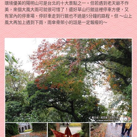
環境優美的陽明山可是台北的十大景點之一。但若遇到老天爺不作
美，來個大風大雨可就很可惜了！還好草山行館這裡停車方便，又
有室內的停車場，停好車走到行館也不過是5分鐘的路程。但 ～山上
風大再加上遇到下雨，雨傘骨架小的話是一定報癈的～