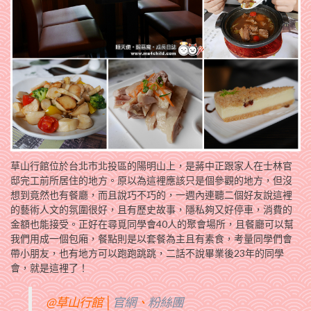
草山行館位於台北市北投區的陽明山上，是蔣中正跟家人在士林官
邸完工前所居住的地方。原以為這裡應該只是個參觀的地方，但沒
想到竟然也有餐廳，而且說巧不巧的，一週內連聽二個好友說這裡
的藝術人文的氛圍很好，且有歷史故事，隱私夠又好停車，消費的
金額也能接受。正好在尋覓同學會40人的聚會場所，且餐廳可以幫
我們用成一個包廂，餐點則是以套餐為主且有素食，考量同學們會
帶小朋友，也有地方可以跑跑跳跳，二話不說畢業後23年的同學
會，就是這裡了！
@草山行館 │
官網
、
粉絲團