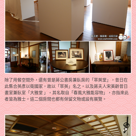
除了用餐空間外，還有曾是蔣公書房兼臥房的「萃英堂」，昔日在
此集合英彥以衛國家，故以「萃英」名之。以及蔣夫人宋美齡昔日
畫室兼臥室「大雅堂 」，其名取自「春風大雅能容物」，亦指來此
者皆為雅士。這二個房間也都有保留文物或設有展覽。