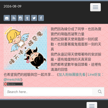
Skip
2026-08-09
Toggle
to
navigatio
content
我們因為緣分成了同學，也因為寶
寶們的降臨而凝聚力量
我們記錄著天使來臨那一刻的感
動，也刻畫著魔鬼搗蛋那一刻的天
真
我們永遠記得天使睡著時的安詳臉
龐，還有搗蛋時的天真笑容
我們都希望數年後回頭看，這裡有
滿滿的回憶
也希望我們的經驗與您一起共享… 《
加入粉絲團搶先看
│
Line好友：
@me4child
》
Toggle