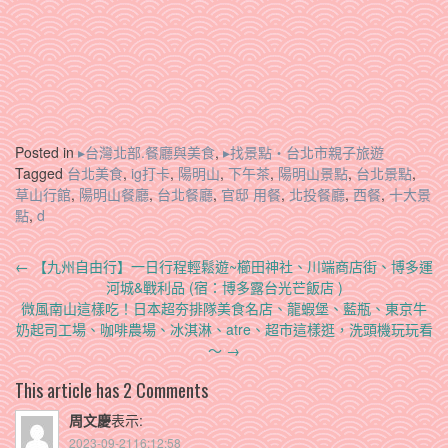
Posted in
▸台灣北部.餐廳與美食
,
▸找景點‧台北市親子旅遊
Tagged
台北美食
,
ig打卡
,
陽明山
,
下午茶
,
陽明山景點
,
台北景點
,
草山行館
,
陽明山餐廳
,
台北餐廳
,
官邸 用餐
,
北投餐廳
,
西餐
,
十大景
點
,
d
Post
←
【九州自由行】一日行程輕鬆遊~櫛田神社、川端商店街、博多運
navigation
河城&戰利品 (宿：博多露台光芒飯店 )
微風南山這樣吃！日本超夯排隊美食名店、龍蝦堡、藍瓶、東京牛
奶起司工場、咖啡農場、冰淇淋、atre、超市這樣逛，洗頭機玩玩看
～
→
This article has 2 Comments
周文慶
表示:
2023-09-2116:12:58