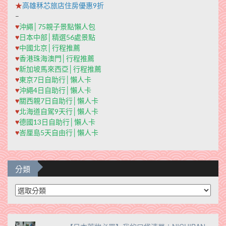
★
高雄秝芯旅店住房優惠9折
–
♥
沖繩│75親子景點懶人包
♥
日本中部│精選56處景點
♥
中國北京│行程推薦
♥
香港珠海澳門│行程推薦
♥
新加坡馬來西亞│行程推薦
♥
東京7日自助行│懶人卡
♥
沖繩4日自助行│懶人卡
♥
關西親7日自助行│懶人卡
♥
北海道自駕9天行│懶人卡
♥
德國13日自助行│懶人卡
♥
峇厘島5天自由行│懶人卡
分類
分
類