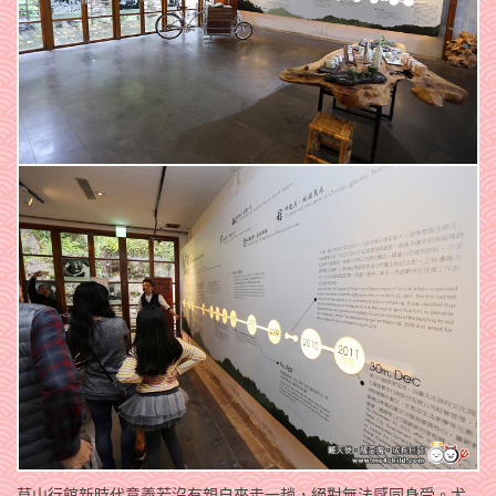
草山行館新時代意義若沒有親自來走一趟，絕對無法感同身受。尤