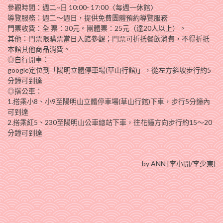
參觀時間：週二~日 10:00- 17:00〈每週一休館〉
導覽服務：週二～週日，提供免費團體預約導覽服務
門票收費：全 票：30元。團體票：25元（達20人以上）。
其他：門票限購票當日入館參觀；門票可折抵餐飲消費，不得折抵
本館其他商品消費。
◎自行開車：
google定位到「陽明立體停車場(草山行館)」，從左方斜坡步行約5
分鐘可到達
◎搭公車：
1.搭乘小8、小9至陽明山立體停車場(草山行館)下車，步行5分鐘內
可到達
2.搭乘紅5、230至陽明山公車總站下車，往花鐘方向步行約15～20
分鐘可到達
by ANN [李小開/李少東]