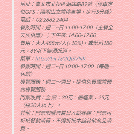
地址：臺北市北投區湖底路89號〈停車定
位GPS：陽明山立體停車場，步行5分鐘〉
電話： 02 2862 2404
餐飲時間：週二~日 11:00-17:00〈主餐全
天候供應〉；下午茶: 14:00-17:00
費用：大人488元/人(+10%)，或低消180
元，6Y以下無須低消。
菜單：
http://bit.ly/2QjSVNK
參觀時間：週二~日 10:00- 17:00〈每週一
休館〉
導覽服務：週二～週日，提供免費團體預
約導覽服務
門票收費：全 票：30元。團體票：25元
（達20人以上）。
其他：門票限購票當日入館參觀；門票可
折抵餐飲消費，不得折抵本館其他商品消
費。