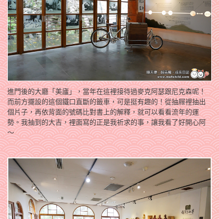
進門後的大廳「美廬」，當年在這裡接待過麥克阿瑟跟尼克森呢！
而前方擺設的這個鐵口直斷的籤車，可是挺有趣的！從抽屜裡抽出
個片子，再依背面的號碼比對書上的解釋，就可以看看流年的運
勢。我抽到的大吉，裡面寫的正是我祈求的事，讓我看了好開心阿
～