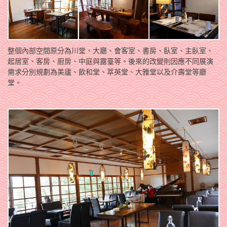
整個內部空間原分為川堂、大廳、會客室、書房、臥室、主臥室、
起居室、客房、廚房、中庭與露臺等。後來的改變則因應不同展演
需求分別規劃為美廬、飲和堂、萃英堂、大雅堂以及介壽堂等廳
堂。