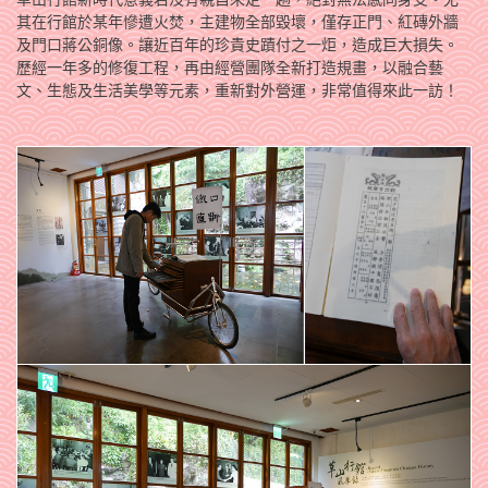
其在行館於某年慘遭火焚，主建物全部毀壞，僅存正門、紅磚外牆
及門口蔣公銅像。讓近百年的珍貴史蹟付之一炬，造成巨大損失。
歷經一年多的修復工程，再由經營團隊全新打造規畫，以融合藝
文、生態及生活美學等元素，重新對外營運，非常值得來此一訪！