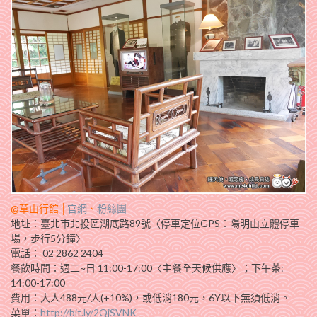
@草山行館 │
官網
、
粉絲團
地址：臺北市北投區湖底路89號〈停車定位GPS：陽明山立體停車
場，步行5分鐘〉
電話： 02 2862 2404
餐飲時間：週二~日 11:00-17:00〈主餐全天候供應〉；下午茶:
14:00-17:00
費用：大人488元/人(+10%)，或低消180元，6Y以下無須低消。
菜單：
http://bit.ly/2QjSVNK