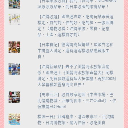
【日本藥妝必買】我的口袋清單：NICHIBAN
溫感涼感貼布，到日本必囤的酸痛貼布！
【沖繩必逛】國際通攻略，吃喝玩樂跟著這
樣走，買的對、住的好、吃的棒，一張圖搞
定！〈購物必看：沖繩藥妝、零食、紀念
品、土產，這樣買才對〉
【日本食記】德壽燒肉超驚豔！頂級白老和
牛拼盤大滿足，還有這兩樣必點隱藏版主
食！
【沖繩新景點】去不了美麗海水族館沒關
係！國際通上《美麗海水族館直營店》同樣
滿足，免費參觀還有超大扭蛋機！再加200吋
大螢幕猶如置身海底世界！
【馬來西亞】必買敗家地圖《中央市場、巴
比倫購物城、亞羅街夜市、三井Outlet》，住
宿推薦EQ Hotel
橫濱一日》紅磚倉庫、港區未來21、百貨購
物、日清博物館、關內住宿、必吃美食