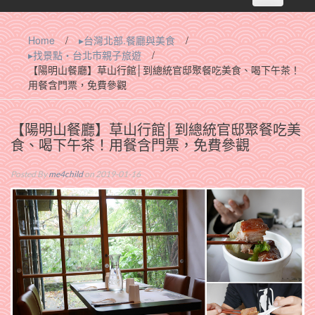
navigation
Home
/
▸台灣北部.餐廳與美食
/
▸找景點‧台北市親子旅遊
/
【陽明山餐廳】草山行館│到總統官邸聚餐吃美食、喝下午茶！
用餐含門票，免費參觀
【陽明山餐廳】草山行館│到總統官邸聚餐吃美
食、喝下午茶！用餐含門票，免費參觀
Posted By
me4child
on 2019-01-16