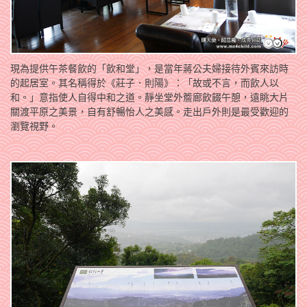
現為提供午茶餐飲的「飲和堂」，是當年蔣公夫婦接待外賓來訪時
的起居室。其名稱得於《莊子．則陽》：「故或不言，而飲人以
和。」意指使人自得中和之道。靜坐堂外簷廊飲餟午憩，遠眺大片
關渡平原之美景，自有舒暢怡人之美感。走出戶外則是最受歡迎的
瀏覽視野。