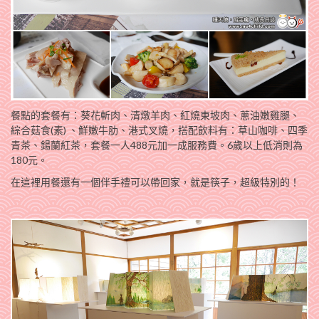
餐點的套餐有：葵花斬肉、清燉羊肉、紅燒東坡肉、蔥油嫩雞腿、
綜合菇食(素) 、鮮嫩牛肋、港式叉燒，搭配飲料有：草山咖啡、四季
青茶、鍚蘭紅茶，套餐一人488元加一成服務費。6歲以上低消則為
180元。
在這裡用餐還有一個伴手禮可以帶回家，就是筷子，超級特別的！