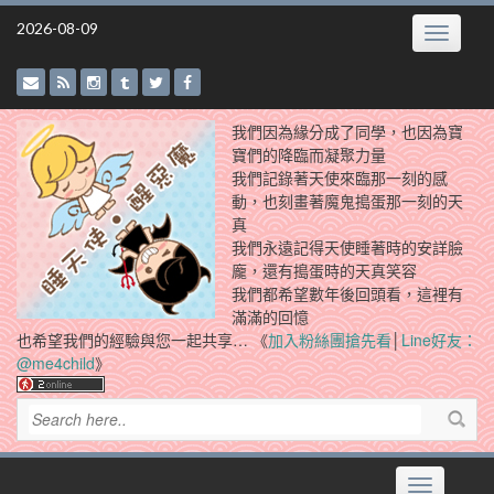
Skip
2026-08-09
Toggle
to
navigatio
content
我們因為緣分成了同學，也因為寶
寶們的降臨而凝聚力量
我們記錄著天使來臨那一刻的感
動，也刻畫著魔鬼搗蛋那一刻的天
真
我們永遠記得天使睡著時的安詳臉
龐，還有搗蛋時的天真笑容
我們都希望數年後回頭看，這裡有
滿滿的回憶
也希望我們的經驗與您一起共享… 《
加入粉絲團搶先看
│
Line好友：
@me4child
》
Toggle