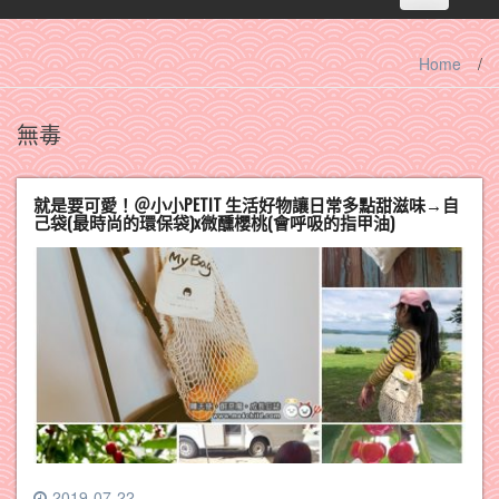
navigation
Home
/
無毒
就是要可愛！＠小小PETIT 生活好物讓日常多點甜滋味→自
己袋(最時尚的環保袋)x微醺櫻桃(會呼吸的指甲油)
2019-07-22