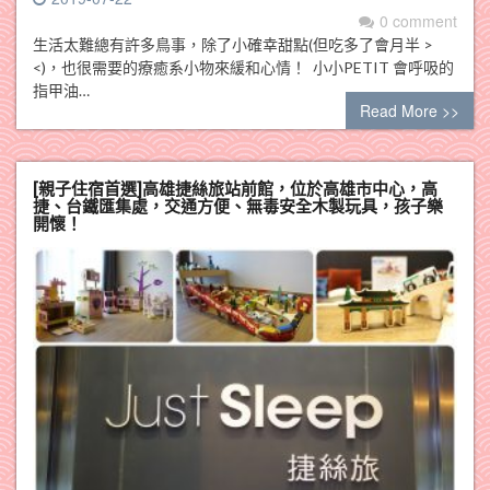
0 comment
生活太難總有許多鳥事，除了小確幸甜點(但吃多了會月半 >
<)，也很需要的療癒系小物來緩和心情！ 小小PETIT 會呼吸的
指甲油…
Read More >>
[親子住宿首選]高雄捷絲旅站前館，位於高雄市中心，高
捷、台鐵匯集處，交通方便、無毒安全木製玩具，孩子樂
開懷！