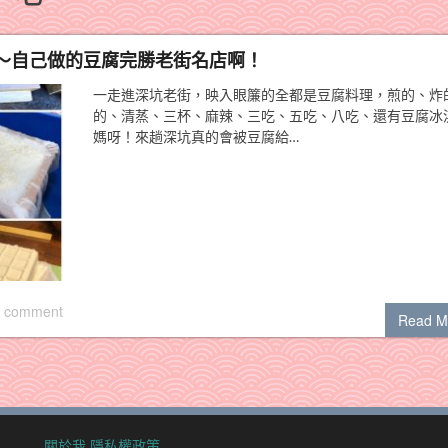
～自己做的豆腐完勝老街名店啊！
一走進深坑老街，映入眼簾的全都是豆腐料理，煎的、炸
的、清蒸、三杯、麻辣、三吃、五吃、八吃、還有豆腐冰
媽呀！來趟深坑真的會被豆腐給…
 comment
Read M
關於我
隱私權政策