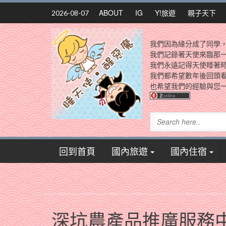
Skip
ABOUT
IG
Y!旅遊
親子天下
2026-08-07
to
content
我們因為緣分成了同學
我們記錄著天使來臨那
我們永遠記得天使睡著
我們都希望數年後回頭
也希望我們的經驗與您一
回到首頁
國內旅遊
國內住宿
深坑農產品推廣服務