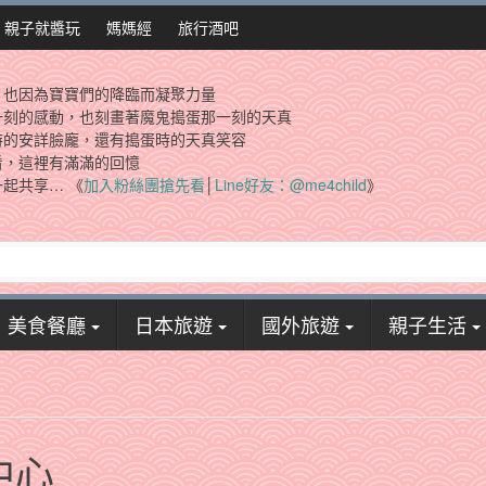
親子就醬玩
媽媽經
旅行酒吧
，也因為寶寶們的降臨而凝聚力量
一刻的感動，也刻畫著魔鬼搗蛋那一刻的天真
時的安詳臉龐，還有搗蛋時的天真笑容
看，這裡有滿滿的回憶
起共享… 《
加入粉絲團搶先看
│
Line好友：@me4child
》
美食餐廳
日本旅遊
國外旅遊
親子生活
中心