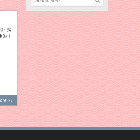
的、烤
淇淋！
ore >>