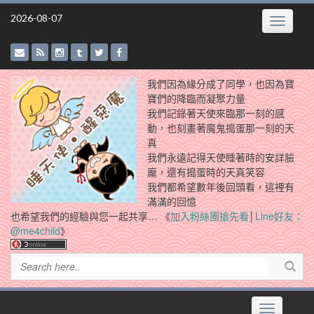
Skip
2026-08-07
Toggle
to
navigatio
content
我們因為緣分成了同學，也因為寶
寶們的降臨而凝聚力量
我們記錄著天使來臨那一刻的感
動，也刻畫著魔鬼搗蛋那一刻的天
真
我們永遠記得天使睡著時的安詳臉
龐，還有搗蛋時的天真笑容
我們都希望數年後回頭看，這裡有
滿滿的回憶
也希望我們的經驗與您一起共享… 《
加入粉絲團搶先看
│
Line好友：
@me4child
》
Toggle