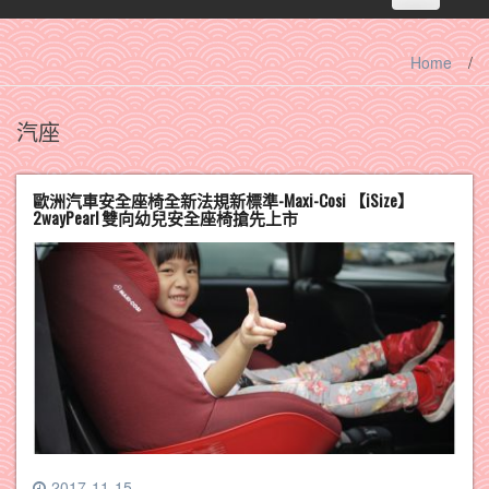
navigation
Home
/
汽座
歐洲汽車安全座椅全新法規新標準-Maxi-Cosi 【iSize】
2wayPearl 雙向幼兒安全座椅搶先上市
2017-11-15