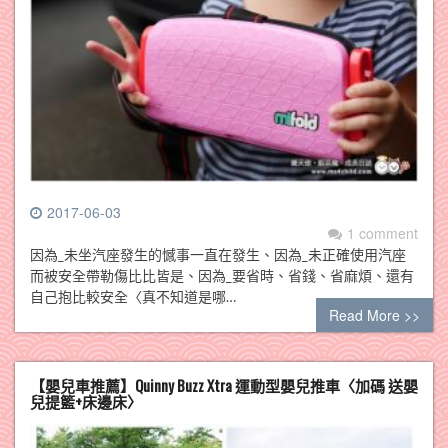
2017-06-03
1 comment
因為_未坐汽座發生的憾事一直在發生、因為_未正確使用汽座
而被安全帶勒傷比比皆是、因為_要省時、省錢、省麻煩、還有
自己抱比較安全〈真不知道是哪…
Read More >>
【嬰兒車推薦】Quinny Buzz Xtra 運動型嬰兒推車〈加碼 送嬰
兒提籃+床邊床〉