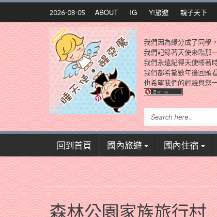
Skip
ABOUT
IG
Y!旅遊
親子天下
2026-08-05
to
content
我們因為緣分成了同學
我們記錄著天使來臨那
我們永遠記得天使睡著
我們都希望數年後回頭
也希望我們的經驗與您一
回到首頁
國內旅遊
國內住宿
森林公園家族旅行村