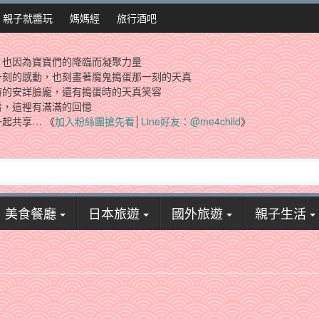
親子就醬玩
媽媽經
旅行酒吧
，也因為寶寶們的降臨而凝聚力量
一刻的感動，也刻畫著魔鬼搗蛋那一刻的天真
時的安詳臉龐，還有搗蛋時的天真笑容
看，這裡有滿滿的回憶
起共享… 《
加入粉絲團搶先看
│
Line好友：@me4child
》
美食餐廳
日本旅遊
國外旅遊
親子生活