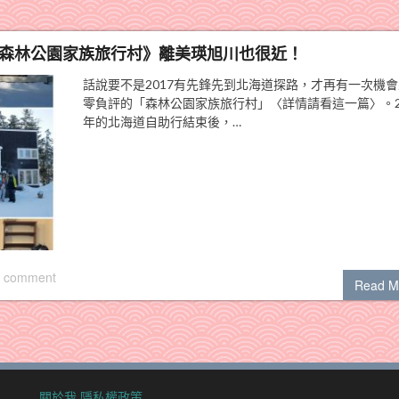
シ森林公園家族旅行村》離美瑛旭川也很近！
話說要不是2017有先鋒先到北海道探路，才再有一次機
零負評的「森林公園家族旅行村」〈詳情請看這一篇〉。2
年的北海道自助行結束後，…
 comment
Read M
關於我
隱私權政策