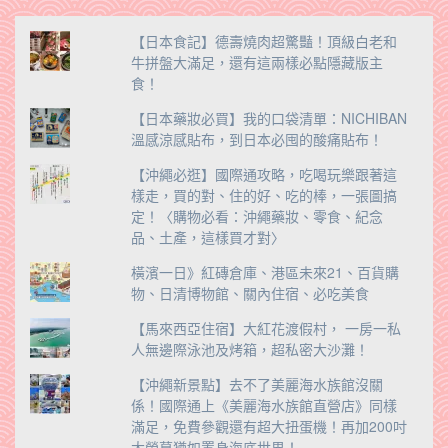
【日本食記】德壽燒肉超驚豔！頂級白老和
牛拼盤大滿足，還有這兩樣必點隱藏版主
食！
【日本藥妝必買】我的口袋清單：NICHIBAN
溫感涼感貼布，到日本必囤的酸痛貼布！
【沖繩必逛】國際通攻略，吃喝玩樂跟著這
樣走，買的對、住的好、吃的棒，一張圖搞
定！〈購物必看：沖繩藥妝、零食、紀念
品、土產，這樣買才對〉
橫濱一日》紅磚倉庫、港區未來21、百貨購
物、日清博物館、關內住宿、必吃美食
【馬來西亞住宿】大紅花渡假村， 一房一私
人無邊際泳池及烤箱，超私密大沙灘！
【沖繩新景點】去不了美麗海水族館沒關
係！國際通上《美麗海水族館直營店》同樣
滿足，免費參觀還有超大扭蛋機！再加200吋
大螢幕猶如置身海底世界！