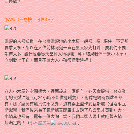
口停放。
@A棟〈一層樓，可住8人〉
露營的人都知道，在台灣露營地的小木屋一般都….嗯…堪住，不要想
要求太多，所以在入住前林阿鬼一直在幫大家先打針，要我們不要
期待太多…說什麼要從天堂掉入地獄囉…等，結果我們一進小木屋，
立刻愛上了它，而且不論大人小孩都極愛這裡！
八人小木屋的空間很大，裡面設施一應俱全，冬天會提供一台商業
用的大煤油爐（可24小時不斷供應暖氣）、廚房裡鍋碗瓢盆全都
有，除了廚房有爈具使用之外，還有桌上型卡式瓦斯爐（但沒附瓦
斯罐哦！我們後來為了瓦斯爐又開車出去跑了八公里才買到）大、
小鍋具也都有，還有一個大陶土鍋，我們二家人晚上就吃著火鍋，
超滿足的！（
小木屋房型
）