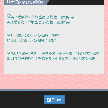
睡天使醒惡魔的書寶寶
親子愛露營。營地.生態.野炊 第一露就搞定！
晴天雨天都好玩，定點親子小旅行
2天1夜親子輕旅行：爸媽不累、小孩玩瘋、阿公阿媽笑眼開
Follow