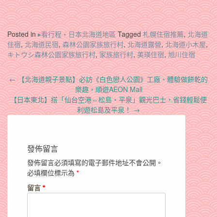
Posted in
▸看行程‧日本北海道地區
Tagged
札幌住宿推薦
,
北海道
住宿
,
北海道民宿
,
森林公園家族旅行村
,
北海道露營
,
北海道小木屋
,
キトウシ森林公園家族旅行村
,
家族旅行村
,
美瑛住宿
,
旭川住宿
Post
←
【北海道親子景點】必訪《白色戀人公園》工廠、體驗做餅乾的
navigation
樂趣，順遊AEON Mall
【日本東北】搭「仙台空港⇔松島・平泉」觀光巴士，省錢輕鬆便
利遊松島及平泉！
→
發佈留言
發佈留言必須填寫的電子郵件地址不會公開。
必填欄位標示為
*
留言
*