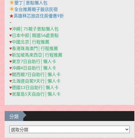
墾丁│景點懶人包
全台推薦親子飯店民宿
★
高雄秝芯旅店住房優惠9折
–
♥
沖繩│75親子景點懶人包
♥
日本中部│精選56處景點
♥
中國北京│行程推薦
♥
香港珠海澳門│行程推薦
♥
新加坡馬來西亞│行程推薦
♥
東京7日自助行│懶人卡
♥
沖繩4日自助行│懶人卡
♥
關西親7日自助行│懶人卡
♥
北海道自駕9天行│懶人卡
♥
德國13日自助行│懶人卡
♥
峇厘島5天自由行│懶人卡
分類
分
類