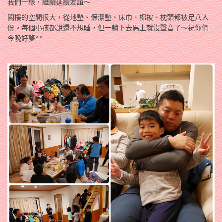
我們一樣，繼續延續友誼～
閣樓的空間很大，從地墊、保潔墊、床巾、棉被、枕頭都被足八人
份。每個小孩都說還不想睡，但一躺下去馬上就沒聲音了～祝你們
今晚好夢^^