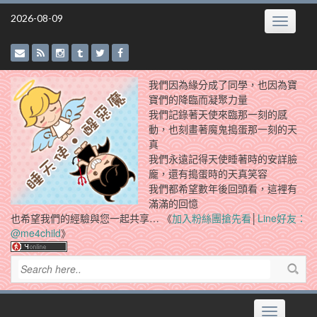
Skip
2026-08-09
Toggle
to
navigatio
content
我們因為緣分成了同學，也因為寶
寶們的降臨而凝聚力量
我們記錄著天使來臨那一刻的感
動，也刻畫著魔鬼搗蛋那一刻的天
真
我們永遠記得天使睡著時的安詳臉
龐，還有搗蛋時的天真笑容
我們都希望數年後回頭看，這裡有
滿滿的回憶
也希望我們的經驗與您一起共享… 《
加入粉絲團搶先看
│
Line好友：
@me4child
》
Toggle