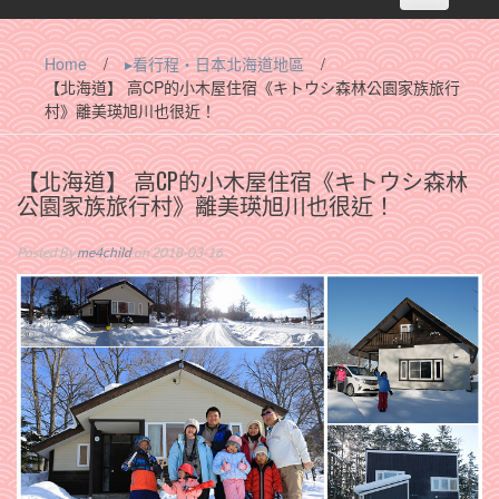
navigation
Home
/
▸看行程‧日本北海道地區
/
【北海道】 高CP的小木屋住宿《キトウシ森林公園家族旅行
村》離美瑛旭川也很近！
【北海道】 高CP的小木屋住宿《キトウシ森林
公園家族旅行村》離美瑛旭川也很近！
Posted By
me4child
on 2018-03-16