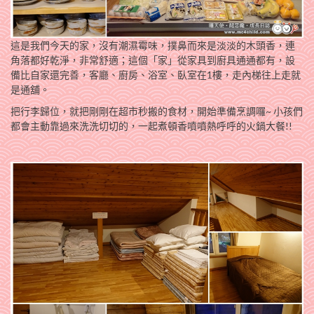
這是我們今天的家，沒有潮濕霉味，撲鼻而來是淡淡的木頭香，連
角落都好乾淨，非常舒適；這個「家」從家具到廚具通通都有，設
備比自家還完善，客廳、廚房、浴室、臥室在1樓，走內梯往上走就
是通舖。
把行李歸位，就把剛剛在超市秒搬的食材，開始準備烹調囉~ 小孩們
都會主動靠過來洗洗切切的，一起煮頓香噴噴熱呼呼的火鍋大餐!!