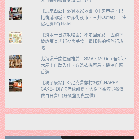
【馬來西亞】必買敗家地圖《中央市場、巴
比倫購物城、亞羅街夜市、三井Outlet》，住
宿推薦EQ Hotel
【淡水一日遊攻略圖】不走回頭路！古蹟下
坡散策 x 老街夕陽美食，最順暢的輕旅行攻
略
北海道千歲住宿推薦｜SMA・MO inn 全新小
木屋！自助入住、有洗衣機廚房，機場自駕
首選
【親子景點】亞尼克夢想村2號店HAPPY
CAKE~ DIY卡哇依甜點、大樹下乘涼野餐做
做白日夢!! (野餐墊免費提供)