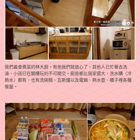
我們最會煮菜的林大廚，有他我們就放心了，其他人已忙著去洗
澡，小孩已在閣樓玩的不可開交。廚房都比我家還大，洗水糟〈冷
熱水〉都有，也有洗碗精、瓦斯爐以及電鍋、熱水壺、櫃子裡各種
餐盤。