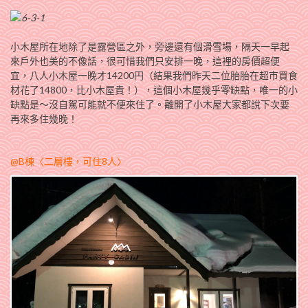
小木屋所在地除了是露營區之外，旁邊還有個滑雪場，隔天一早起
來戶外也美的不像話，很可惜我們只安排一晚，這裡的房價超便
宜，八人小木屋一晚才14200円（結果我們昨天二位胎胎在超市買食
材花了14800，比小木屋貴！），這個小木屋幾乎零缺點，唯一的小
缺點是～沒自駕可能就不便來住了。離開了小木屋大家都說下次要
再來多住幾晚！
@B棟〈二層樓，可住8人〉