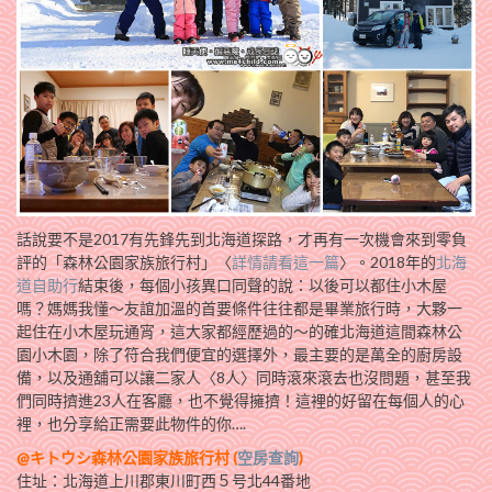
話說要不是2017有先鋒先到北海道探路，才再有一次機會來到零負
評的「森林公園家族旅行村」〈
詳情請看這一篇
〉。2018年的
北海
道自助行
結束後，每個小孩異口同聲的說：以後可以都住小木屋
嗎？媽媽我懂～友誼加溫的首要條件往往都是畢業旅行時，大夥一
起住在小木屋玩通宵，這大家都經歷過的～的確北海道這間森林公
園小木園，除了符合我們便宜的選擇外，最主要的是萬全的廚房設
備，以及通舖可以讓二家人〈8人〉同時滾來滾去也沒問題，甚至我
們同時擠進23人在客廳，也不覺得擁擠！這裡的好留在每個人的心
裡，也分享給正需要此物件的你….
@キトウシ森林公園家族旅行村 (
空房查詢
)
住址：北海道上川郡東川町西５号北44番地