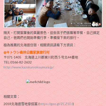
隔天，打開窗簾後的美麗景色，這些孩子們張羅著早餐，自己搞定
自己，爸媽們也開始準備行李，準備接下來的旅行。
極為推薦的北海道住宿，相關資訊請看下方資訊：
@キトウシ森林公園家族旅行村
〒071-1405 北海道上川郡東川町西５号北44番地
TEL:0166-82-2632
http://www.kazokuryokoumura.jp/
相關文章：
2018北海道雪地穿搭篇 (
https://goo.gl/ZCZ1DJ
)