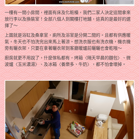
一樓有一間小房間，裡面有床及化粧檯，我們二家人決定這間拿來
放行李以及換裝室！全部八個人到閣樓打地舖，這真的是最好的選
擇了～
上圖就是浴缸及桑拿室，廁所及浴室是分開二間的。且都有供應暖
氣，冬天也不怕洗完出來馬上著涼。想洗衣服也有洗衣機，機衣機
旁有曬衣架，只要在拿著曬衣架到客廳暖爐前曬曬也會乾哦～
廚房就更不用說了，什麼傢私都有，烤箱〈隔天早晨的麵包〉、微
波爐〈玉米濃湯〉、及冰箱〈養樂多、牛奶〉，都不怕會壞掉。