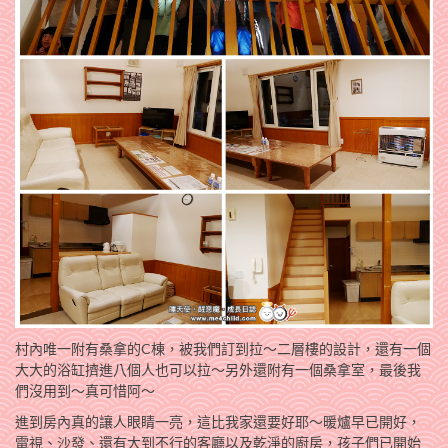
村內唯一附有桑拿的C棟，被我們訂到拉～二層樓的設計，還有一個
大大的浴缸擠進八個人也可以拉～另外還附有一個桑拿室，最後我
們沒用到～真可惜阿～
進到房內真的讓人眼睛一亮，這比我家還要好耶～暖爐早已開好，
電視、沙發、還有大到不行的客廳以及乾淨的廚房，孩子們已開始