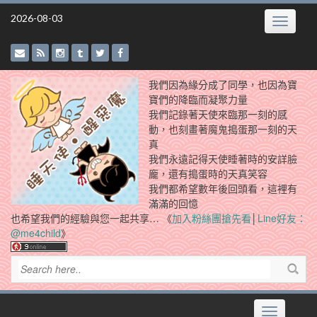
Skip
2026-08-03
Toggle
to
navigatio
content
我們因為緣分成了同學，也因為寶
寶們的降臨而凝聚力量
我們記錄著天使來臨那一刻的感
動，也刻畫著魔鬼搗蛋那一刻的天
真
我們永遠記得天使睡著時的安詳臉
龐，還有搗蛋時的天真笑容
我們都希望數年後回頭看，這裡有
滿滿的回憶
也希望我們的經驗與您一起共享… 《
加入粉絲團搶先看
│
Line好友：
@me4child
》
Toggle