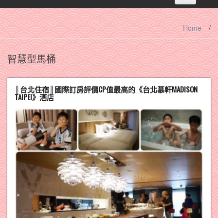
navigation
Home
/
智慧型馬桶
║台北住宿║國際訂房評價CP值最高的《台北慕軒MADISON
TAIPEI》酒店