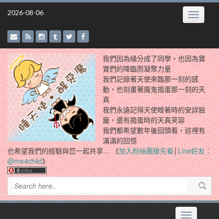
Skip
2026-08-06
Toggle
to
navigatio
content
我們因為緣分成了同學，也因為寶
寶們的降臨而凝聚力量
我們記錄著天使來臨那一刻的感
動，也刻畫著魔鬼搗蛋那一刻的天
真
我們永遠記得天使睡著時的安詳臉
龐，還有搗蛋時的天真笑容
我們都希望數年後回頭看，這裡有
滿滿的回憶
也希望我們的經驗與您一起共享… 《
加入粉絲團搶先看
│
Line好友：
@me4child
》
Toggle