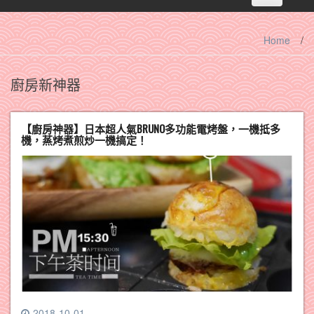
navigation
Home
/
廚房新神器
【廚房神器】日本超人氣BRUNO多功能電烤盤，一機抵多
機，蒸烤煮煎炒一機搞定！
2018-10-01