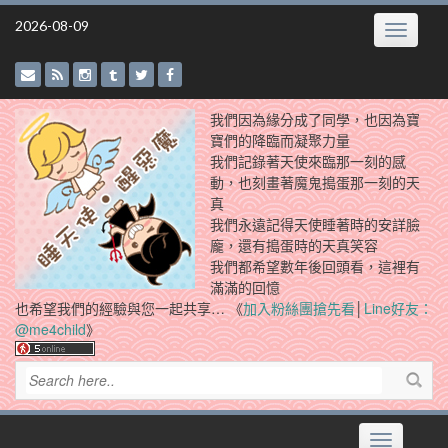
Skip
2026-08-09
Toggle
to
navigatio
content
我們因為緣分成了同學，也因為寶
寶們的降臨而凝聚力量
我們記錄著天使來臨那一刻的感
動，也刻畫著魔鬼搗蛋那一刻的天
真
我們永遠記得天使睡著時的安詳臉
龐，還有搗蛋時的天真笑容
我們都希望數年後回頭看，這裡有
滿滿的回憶
也希望我們的經驗與您一起共享… 《
加入粉絲團搶先看
│
Line好友：
@me4child
》
Toggle