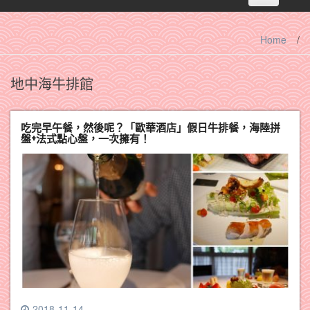
navigation
Home
/
地中海牛排館
吃完早午餐，然後呢？「歐華酒店」假日牛排餐，海陸拼
盤+法式點心盤，一次擁有！
2018-11-14